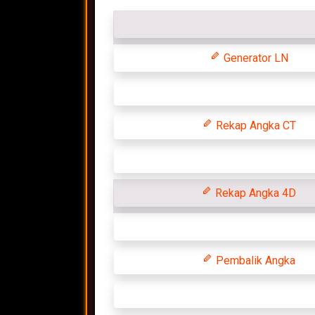
Generator LN
Rekap Angka CT
Rekap Angka 4D
Pembalik Angka