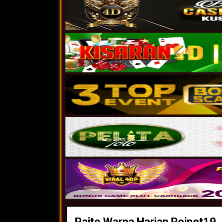
Paito Warna Harian Poipet19