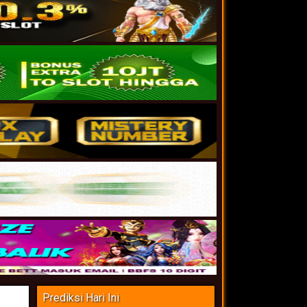
Prediksi Hari Ini