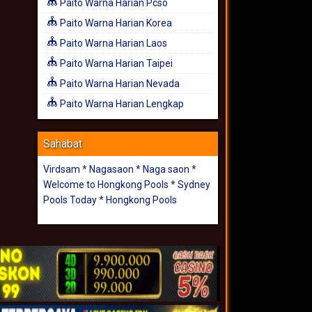
Paito Warna Harian Pcso
Paito Warna Harian Korea
Paito Warna Harian Laos
Paito Warna Harian Taipei
Paito Warna Harian Nevada
Paito Warna Harian Lengkap
Sahabat
Virdsam
*
Nagasaon
*
Naga saon
*
Welcome to Hongkong Pools
*
Sydney
Pools Today
*
Hongkong Pools