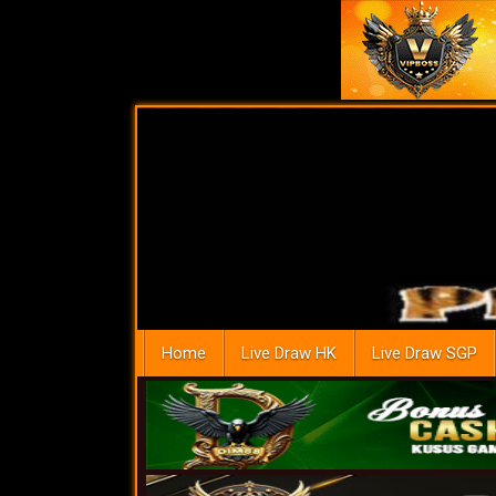
Home
Live Draw HK
Live Draw SGP