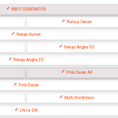
BBFS GENERATOR
Rumus Harian
Rekap Kumat
Rekap Angka 3D
Rekap Angka 2D
Pola Dasar All
Pola Dasar
Multi Kombinasi
LN vs DN