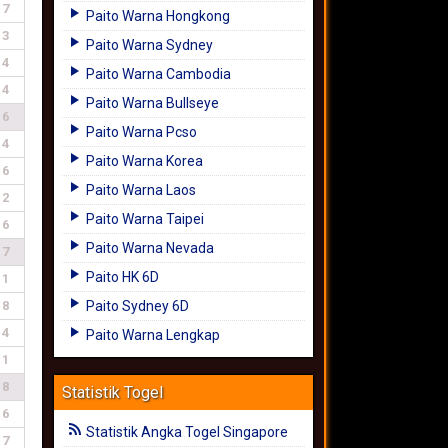
7
Paito Warna Hongkong
3
Paito Warna Sydney
4
Paito Warna Cambodia
4
Paito Warna Bullseye
6
Paito Warna Pcso
4
Paito Warna Korea
6
Paito Warna Laos
2
Paito Warna Taipei
6
Paito Warna Nevada
7
Paito HK 6D
1
8
Paito Sydney 6D
4
Paito Warna Lengkap
1
8
Statistik Togel
6
Statistik Angka Togel Singapore
7