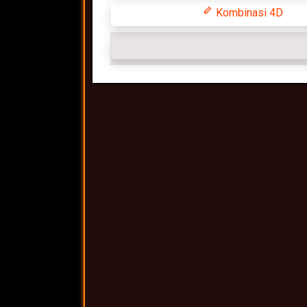
Kombinasi 4D