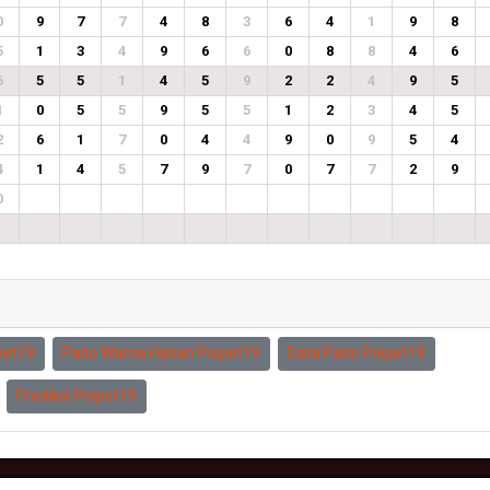
0
9
7
7
4
8
3
6
4
1
9
8
5
1
3
4
9
6
6
0
8
8
4
6
6
5
5
1
4
5
9
2
2
4
9
5
1
0
5
5
9
5
5
1
2
3
4
5
2
6
1
7
0
4
4
9
0
9
5
4
4
1
4
5
7
9
7
0
7
7
2
9
0
pet19
Paito Warna Harian Poipet19
Data Paito Poipet19
Prediksi Poipet19