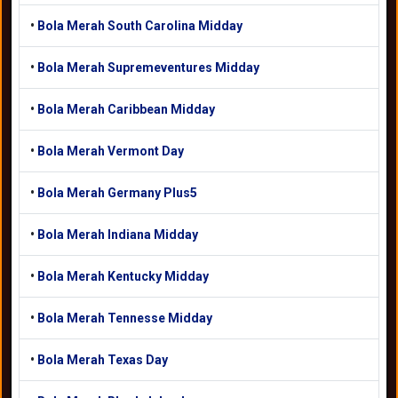
•
Bola Merah South Carolina Midday
•
Bola Merah Supremeventures Midday
•
Bola Merah Caribbean Midday
•
Bola Merah Vermont Day
•
Bola Merah Germany Plus5
•
Bola Merah Indiana Midday
•
Bola Merah Kentucky Midday
•
Bola Merah Tennesse Midday
•
Bola Merah Texas Day