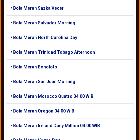
•
Bola Merah Sazka Vecer
•
Bola Merah Salvador Morning
•
Bola Merah North Carolina Day
•
Bola Merah Trinidad Tobago Afternoon
•
Bola Merah Bonoloto
•
Bola Merah San Juan Morning
•
Bola Merah Morocco Quatro 04:00 WIB
•
Bola Merah Oregon 04:00 WIB
•
Bola Merah Ireland Daily Million 04:00 WIB