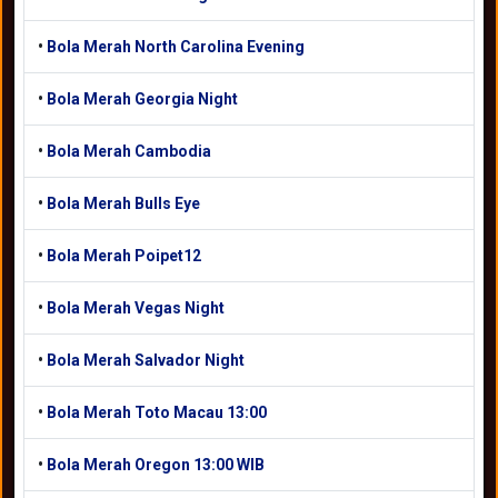
•
Bola Merah North Carolina Evening
•
Bola Merah Georgia Night
•
Bola Merah Cambodia
•
Bola Merah Bulls Eye
•
Bola Merah Poipet12
•
Bola Merah Vegas Night
•
Bola Merah Salvador Night
•
Bola Merah Toto Macau 13:00
•
Bola Merah Oregon 13:00 WIB