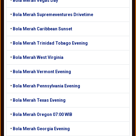
•
Bola Merah Vegas Day
•
Bola Merah Supremeventures Drivetime
•
Bola Merah Caribbean Sunset
•
Bola Merah Trinidad Tobago Evening
•
Bola Merah West Virginia
•
Bola Merah Vermont Evening
•
Bola Merah Pennsylvania Evening
•
Bola Merah Texas Evening
•
Bola Merah Oregon 07:00 WIB
•
Bola Merah Georgia Evening