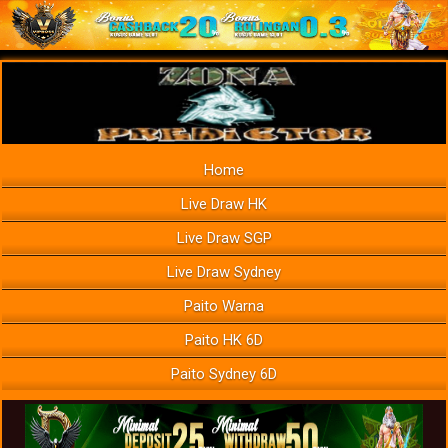
Home
Live Draw HK
Live Draw SGP
Live Draw Sydney
Paito Warna
Paito HK 6D
Paito Sydney 6D