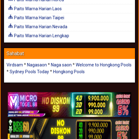
Paito Warna Harian Laos
Paito Warna Harian Taipei
Paito Warna Harian Nevada
Paito Warna Harian Lengkap
Sahabat
Virdsam
*
Nagasaon
*
Naga saon
*
Welcome to Hongkong Pools
*
Sydney Pools Today
*
Hongkong Pools