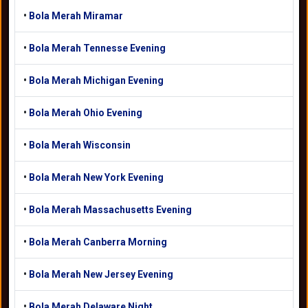
•
Bola Merah Miramar
•
Bola Merah Tennesse Evening
•
Bola Merah Michigan Evening
•
Bola Merah Ohio Evening
•
Bola Merah Wisconsin
•
Bola Merah New York Evening
•
Bola Merah Massachusetts Evening
•
Bola Merah Canberra Morning
•
Bola Merah New Jersey Evening
•
Bola Merah Delaware Night