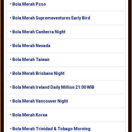
•
Bola Merah Pcso
•
Bola Merah Supremeventures Early Bird
•
Bola Merah Canberra Night
•
Bola Merah Nevada
•
Bola Merah Taiwan
•
Bola Merah Brisbane Night
•
Bola Merah Ireland Daily Million 21:00 WIB
•
Bola Merah Vancouver Night
•
Bola Merah Korea
•
Bola Merah Trinidad & Tobago Morning