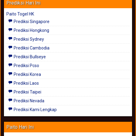
Prediksi Hari Ini
Paito Togel HK
Prediksi Singapore
Prediksi Hongkong
Prediksi Sydney
Prediksi Cambodia
Prediksi Bullseye
Prediksi Pcso
Prediksi Korea
Prediksi Laos
Prediksi Taipei
Prediksi Nevada
Prediksi Kami Lengkap
Paito Hari Ini