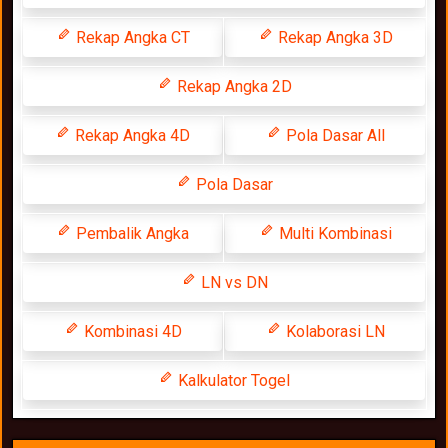
Rekap Angka CT
Rekap Angka 3D
Rekap Angka 2D
Rekap Angka 4D
Pola Dasar All
Pola Dasar
Pembalik Angka
Multi Kombinasi
LN vs DN
Kombinasi 4D
Kolaborasi LN
Kalkulator Togel