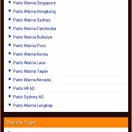
Paito Warna Singapore
Paito Warna Hongkong
Paito Warna Sydney
Paito Warna Cambodia
Paito Warna Bullseye
Paito Warna Pcso
Paito Warna Korea
Paito Warna Laos
Paito Warna Taipei
Paito Warna Nevada
Paito HK 6D
Paito Sydney 6D
Paito Warna Lengkap
Statistik Togel