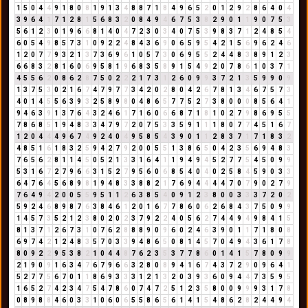
1
5
0
4
4
9
1
8
0
8
1
9
1
3
4
8
8
7
1
8
4
9
6
5
2
0
1
2
9
2
8
6
4
0
4
3
9
6
4
1
7
1
2
8
1
5
6
8
3
2
0
8
4
9
4
6
7
5
3
8
2
9
0
1
1
9
0
7
5
3
5
6
1
2
3
0
1
9
6
6
8
1
4
0
4
7
2
3
0
3
4
0
7
5
3
9
8
3
7
1
2
4
8
5
4
6
0
5
4
9
8
5
7
3
1
0
9
2
2
4
8
4
3
6
9
0
6
5
9
5
4
2
1
5
6
9
6
2
4
6
1
2
0
7
7
9
3
2
1
3
7
3
6
9
6
1
0
5
7
3
0
6
9
5
5
2
4
4
8
3
8
9
1
2
3
6
6
8
3
2
8
1
6
0
6
9
5
8
1
9
6
8
3
5
8
9
1
5
4
9
2
0
7
8
6
1
0
3
7
1
4
5
5
6
2
0
8
6
2
8
7
5
0
2
2
2
1
7
3
1
2
6
0
9
9
3
7
2
1
3
5
9
9
0
9
1
3
7
5
3
0
2
1
6
7
4
7
9
7
7
3
4
2
0
2
8
0
4
2
6
7
8
1
3
4
6
7
5
7
3
4
0
1
4
5
5
6
3
9
3
2
5
8
9
8
0
4
8
6
5
7
7
5
2
7
3
8
0
0
0
8
5
6
4
1
9
4
6
3
9
1
3
7
6
4
3
2
4
6
1
7
1
6
0
6
6
8
7
1
8
1
0
2
7
9
8
6
9
5
5
7
8
6
8
5
1
9
4
8
3
3
4
7
9
7
2
0
7
5
3
3
5
9
1
1
1
8
0
7
7
4
5
1
6
7
1
2
0
4
4
4
9
6
7
4
9
2
4
0
4
9
5
8
5
4
3
9
0
1
1
2
8
3
7
1
7
1
8
3
2
4
8
5
1
6
1
8
3
2
5
9
4
2
7
9
2
0
0
5
5
1
3
8
6
5
0
4
2
3
5
6
9
4
8
3
7
6
5
6
2
8
1
1
4
5
0
5
2
1
3
3
1
6
4
1
1
9
4
9
4
5
2
7
7
5
4
5
0
9
9
5
3
1
6
7
2
7
9
6
6
3
1
5
2
7
9
5
6
0
6
8
5
4
0
4
0
2
5
8
4
5
9
0
3
3
6
4
7
6
4
5
6
8
9
8
1
9
4
8
3
3
8
8
2
1
7
6
9
4
4
4
4
7
0
7
9
0
2
7
9
7
6
4
9
4
2
0
0
5
5
9
5
1
1
2
6
3
8
5
4
0
9
1
2
3
8
0
0
3
3
3
7
2
0
2
5
9
2
4
6
8
9
8
7
6
3
8
4
6
1
2
0
1
6
7
7
8
6
0
6
2
6
8
4
3
7
5
0
9
9
1
4
5
7
3
5
2
1
2
3
8
0
2
0
2
3
7
9
2
2
4
0
5
6
2
7
4
4
9
4
9
8
4
1
5
8
1
3
7
1
2
6
7
3
1
0
7
6
2
8
8
8
9
0
9
6
0
2
4
6
3
9
0
1
1
7
1
8
0
8
6
9
7
4
2
1
2
4
8
3
5
7
0
3
3
9
4
8
6
5
0
8
1
4
5
7
0
4
9
4
3
6
1
7
8
8
0
9
2
2
9
5
3
8
2
1
0
4
4
8
7
6
2
3
5
3
7
7
8
6
0
1
4
1
5
7
8
0
9
9
2
1
9
0
9
1
6
3
4
7
6
7
9
6
6
3
2
8
0
8
9
4
1
6
7
4
3
7
2
9
0
9
6
4
1
5
2
7
7
5
6
7
0
1
1
8
6
9
3
3
3
1
2
1
3
2
0
3
9
3
6
0
9
4
4
7
3
5
9
5
1
6
5
2
7
4
2
3
4
7
5
4
7
8
6
0
7
4
7
2
5
1
2
3
5
8
0
0
9
9
9
3
1
7
8
0
8
9
8
8
4
6
0
3
3
1
0
6
0
6
5
5
8
6
5
6
1
4
1
5
4
8
6
2
8
2
4
4
9
4