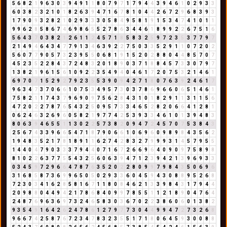
5
6
8
2
1
9
6
3
0
3
9
4
9
1
1
8
0
7
9
7
1
7
9
4
4
3
9
4
6
1
0
2
9
3
3
6
0
3
8
2
3
2
1
0
1
8
2
6
3
9
4
7
1
6
7
8
1
0
4
4
2
6
7
2
9
6
8
3
9
3
1
7
9
0
9
3
2
8
2
1
0
2
9
3
3
3
0
5
8
4
9
5
8
1
9
1
5
3
4
7
4
1
0
1
1
9
9
6
2
8
5
8
6
7
4
6
9
8
6
5
5
2
7
8
6
3
4
4
6
1
8
9
9
2
2
6
7
5
1
6
5
6
4
3
7
0
3
8
2
1
2
6
1
1
2
4
5
7
1
8
5
8
3
2
5
9
7
2
3
5
3
7
7
9
7
2
1
4
9
4
6
4
3
4
7
7
9
1
3
4
6
3
9
2
2
7
5
0
3
3
5
2
9
1
1
0
7
2
0
2
5
6
0
7
7
9
0
5
7
3
2
3
9
5
5
0
6
8
1
9
1
5
2
0
2
8
8
0
4
4
8
5
7
0
7
4
5
2
3
5
2
2
8
4
3
7
2
4
8
3
2
0
1
8
9
0
3
7
1
8
8
4
5
7
3
3
0
7
9
7
1
3
8
2
1
9
6
1
5
6
1
0
9
2
2
3
5
4
9
4
0
4
6
1
7
2
0
7
5
3
2
1
4
6
1
6
9
7
0
7
1
5
2
9
2
7
9
2
3
5
5
3
9
0
9
4
2
7
1
8
0
7
6
3
9
2
4
6
1
7
9
6
3
4
7
3
7
0
6
6
1
0
7
5
3
4
9
5
7
3
0
3
7
8
6
9
6
6
0
6
5
1
4
6
1
7
5
8
2
1
1
7
4
3
7
9
6
9
0
9
7
5
6
2
8
4
3
1
0
1
8
2
9
1
1
3
1
1
5
6
4
7
2
0
2
2
7
8
7
6
5
4
3
2
5
0
9
5
7
3
3
4
6
5
2
8
2
0
6
6
4
1
2
8
1
0
6
2
4
6
3
2
6
9
6
0
5
8
2
1
9
7
7
4
2
5
3
9
3
3
4
6
1
0
1
3
9
4
8
3
8
0
6
3
9
4
6
5
5
1
1
3
0
2
2
5
7
3
8
2
0
9
4
7
2
4
5
7
0
7
5
3
8
4
3
2
5
6
7
4
3
3
9
6
6
5
4
7
1
8
7
9
0
6
6
1
0
6
9
6
0
9
8
9
8
4
3
5
6
2
1
9
4
8
3
5
2
1
7
8
1
8
9
1
1
6
2
7
4
2
8
3
2
7
9
9
9
3
1
4
5
7
9
5
5
1
4
4
0
4
7
9
0
3
3
3
7
9
4
4
0
7
1
6
7
2
6
6
9
6
4
0
9
0
9
7
5
8
9
8
8
1
0
2
2
6
3
7
7
5
5
4
3
2
5
6
0
6
3
9
4
7
1
2
3
9
4
2
1
3
9
6
9
3
3
0
3
4
5
9
7
2
9
6
6
4
7
8
7
6
3
5
2
0
2
2
8
0
9
9
7
9
8
4
3
5
0
6
9
6
3
1
6
8
5
8
7
3
6
9
9
6
5
0
5
0
2
9
3
3
6
0
4
5
9
4
3
0
8
8
9
5
2
6
8
7
2
3
0
3
4
1
6
2
8
5
8
1
6
7
1
1
8
0
8
4
6
2
1
3
3
9
8
4
3
1
7
9
4
4
2
0
9
8
8
0
4
4
9
4
2
1
7
8
6
8
4
0
9
9
7
8
5
5
1
1
2
1
8
9
0
4
7
6
4
2
4
8
7
6
9
6
3
6
9
7
3
2
4
6
5
8
3
0
3
6
7
0
2
2
3
8
6
0
6
0
1
3
8
2
9
3
5
4
9
1
6
4
2
6
2
4
7
8
6
1
2
7
9
7
7
3
0
4
4
9
9
4
7
2
7
3
2
6
8
9
6
6
7
4
2
5
8
7
6
7
2
3
4
7
8
3
2
3
5
5
1
7
1
8
0
6
4
5
9
3
0
0
8
8