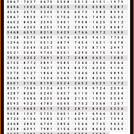
5
8
6
7
4
7
0
3
7
1
0
6
7
5
3
5
5
0
8
8
3
5
1
2
3
4
1
5
1
6
1
9
7
9
7
8
4
9
6
6
1
0
0
3
3
6
3
4
2
6
0
3
2
5
7
7
0
3
4
7
0
5
8
5
4
9
2
8
7
6
4
5
6
9
6
2
5
7
0
7
3
2
4
5
9
5
1
0
6
6
6
0
7
3
1
1
0
8
2
1
8
3
9
2
2
5
8
6
7
4
9
8
3
0
3
4
7
1
1
2
0
7
5
6
2
3
5
9
6
6
7
4
9
3
3
6
5
2
0
2
4
6
5
2
7
8
4
3
4
7
2
3
9
5
5
3
4
0
1
1
7
9
0
8
8
1
6
2
5
7
5
9
1
2
3
0
6
6
9
6
4
2
0
5
5
8
2
5
3
8
7
5
9
2
2
2
3
8
9
8
1
8
3
2
5
8
0
8
7
6
3
4
6
8
5
6
5
9
3
3
8
2
1
8
9
5
4
2
9
2
4
7
6
6
3
0
9
7
2
9
1
6
9
0
9
7
1
2
8
1
9
3
7
5
3
6
8
0
9
9
1
6
7
6
4
0
5
4
3
7
9
4
1
3
4
7
7
0
4
4
1
2
9
6
6
3
0
9
1
1
0
3
1
2
3
4
8
7
9
7
7
4
5
4
9
1
6
3
1
4
5
4
7
8
6
1
1
0
5
5
3
0
4
9
4
0
2
5
7
3
6
5
0
1
1
1
4
7
0
7
8
7
1
9
1
2
9
9
7
7
0
5
2
1
3
3
0
4
0
4
9
7
4
3
7
8
3
0
1
1
4
2
9
0
9
5
9
7
5
3
9
1
5
4
9
7
8
3
9
3
4
2
0
2
2
7
6
9
1
1
8
3
1
7
8
2
4
8
8
7
0
6
5
1
6
1
0
8
5
4
6
7
3
5
8
8
7
7
2
9
3
8
9
7
7
9
5
8
5
4
7
3
4
0
4
2
9
4
6
1
0
0
6
4
1
5
9
3
3
6
4
6
0
9
9
7
6
3
7
1
2
5
9
4
4
8
4
7
5
3
6
2
2
0
2
9
1
0
6
6
1
3
7
0
7
3
5
2
7
9
1
8
6
4
1
0
7
6
9
6
7
4
4
6
1
4
5
0
9
9
0
8
9
5
5
3
6
6
8
5
6
1
4
3
7
1
5
0
4
4
3
6
4
5
9
5
2
8
3
2
8
2
6
5
2
9
0
3
3
6
8
6
0
1
1
3
1
0
6
6
8
1
9
8
8
0
5
2
4
6
2
6
5
2
7
6
5
3
9
3
1
6
7
2
9
8
3
5
7
3
7
5
8
9
8
3
1
3
4
7
4
0
1
7
8
5
9
1
8
9
9
7
2
4
6
2
3
9
4
4
4
2
8
7
6
8
2
6
0
6
0
2
4
5
9
5
4
3
7
1
6
1
1
0
1
1
8
9
0
9
3
0
3
4
7
7
9
5
1
6
3
6
8
6
5
8
2
3
5
8
4
0
6
8
5
2
1
0
5
5
1
5
3
9
3
0
3
4
9
4
8
5
9
3
3
9
3
2
4
6
4
7
8
3
2
6
5
4
0
4
5
7
0
2
2
3
3
6
8
5
1
2
0
7
7
0
1
9
4
4
9
6
8
0
8
8
5
1
9
1
7
0
3
2
5
2
8
7
9
7
8
4
0
3
3
0
3
3
6
9
9
6
5
8
4
1
3
6
7
4
5
7
3
5
8
0
6
5
1
6
4
2
9
1
1
6
9
6
6
3
3
5
0
2
2
8
7
2
0
2
0
1
3
6
9
9
0
8
3
2
5
2
1
7
8
6
5
9
2
2
6
2
4
7
2
7
3
9
4
4
2
4
6
8
5
2
8
0
5
5
6
7
4
9
4
3
8
5
6
2
1
5
6
6
3
0
7
4
5
9
9
6
3
2
5
4
2
3
8
2
6
3
9
1
1
7
9
8
1
9
2
1
5
6
2
0
5
4
3
7
8
6
4
2
6
5
0
6
9
6