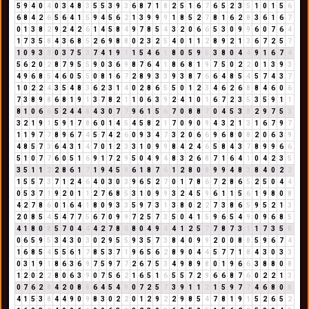
5
9
4
0
4
0
3
4
8
3
5
5
3
9
3
6
8
7
1
8
2
5
1
6
7
6
5
2
3
5
1
0
1
5
6
6
8
4
2
6
5
6
4
1
5
9
4
5
6
2
1
3
9
9
9
1
8
5
2
7
8
1
6
2
8
3
6
1
6
7
0
1
3
8
2
9
2
4
2
6
1
4
5
8
4
9
7
8
5
4
3
2
0
6
6
5
3
0
9
9
6
0
7
6
4
1
7
3
5
8
4
3
6
8
5
2
6
9
8
8
0
2
3
2
5
4
0
1
1
2
8
9
2
1
3
6
7
2
5
7
1
0
9
3
3
0
3
7
5
3
7
4
1
9
1
1
5
4
6
1
8
0
5
9
5
3
8
0
4
4
9
1
6
7
4
5
6
2
0
2
8
7
9
5
5
9
0
3
6
9
8
7
6
4
1
8
6
8
1
9
7
5
0
2
2
0
1
3
9
3
4
9
6
8
5
4
6
0
5
5
0
8
1
6
7
2
8
9
3
3
9
3
8
7
6
6
4
8
5
4
5
7
4
3
7
1
0
2
2
4
3
5
4
8
3
6
2
3
1
4
0
2
8
6
5
5
0
1
2
3
4
6
2
6
8
8
4
6
0
6
7
3
8
9
8
6
8
1
9
1
3
7
8
2
1
1
0
6
3
9
2
4
1
0
1
6
7
2
3
5
3
5
9
1
1
8
1
0
6
6
5
2
4
4
8
4
3
0
7
7
9
6
1
5
6
7
0
8
8
7
0
4
5
3
8
2
9
7
5
3
3
2
1
9
1
5
9
1
7
8
6
0
1
4
5
4
5
8
2
1
7
0
9
0
9
4
3
2
1
3
1
6
7
9
7
1
1
9
7
7
8
9
6
7
4
5
7
4
2
6
0
9
3
4
7
3
2
0
6
6
9
6
8
0
8
2
0
6
3
9
4
8
5
7
3
6
4
3
1
4
7
0
1
2
3
3
1
0
9
9
8
4
2
4
6
5
8
4
3
7
8
9
9
6
6
5
1
0
7
7
6
0
5
1
6
9
1
7
2
9
5
0
4
9
4
8
3
2
6
8
7
1
6
4
1
0
4
2
3
5
3
5
1
1
2
2
8
6
1
7
1
9
4
5
9
6
1
8
7
6
1
2
8
0
8
9
9
4
8
3
8
4
0
2
2
1
5
5
7
3
7
1
2
4
6
4
0
3
0
3
9
6
5
2
7
0
1
7
8
6
7
2
8
6
5
2
5
0
4
4
0
5
3
7
1
9
2
0
1
1
2
7
6
8
5
3
1
0
9
9
3
2
4
5
9
6
1
1
5
6
1
9
8
0
8
4
2
7
8
6
0
1
6
4
1
8
0
9
3
3
5
9
7
3
1
3
8
0
2
2
7
3
8
6
5
9
5
2
1
3
2
0
8
5
4
5
4
7
7
5
6
7
0
9
9
7
2
5
7
3
5
0
4
1
5
9
6
5
4
9
0
9
6
8
5
4
1
8
0
8
5
7
0
4
4
4
2
7
8
6
8
0
4
9
4
4
1
2
5
7
7
8
7
3
1
1
7
3
5
8
0
6
5
9
5
3
4
3
0
3
0
2
9
5
5
9
3
5
7
3
8
4
0
9
9
2
0
0
8
8
5
9
6
7
4
1
6
8
5
4
5
5
6
1
7
8
5
3
7
1
9
6
5
6
2
8
9
0
4
4
5
7
7
1
8
4
3
0
3
3
0
3
1
9
1
8
6
3
6
9
7
5
9
7
7
2
6
7
5
3
4
9
8
9
8
0
1
9
6
6
3
8
8
0
8
1
2
0
2
2
8
0
6
3
9
0
7
5
6
2
1
6
5
1
6
5
5
7
2
9
6
6
8
7
6
0
2
2
1
3
0
7
6
2
8
4
2
0
8
8
6
4
5
4
9
0
7
2
5
7
3
9
1
1
2
1
5
9
7
7
4
6
8
0
8
4
1
5
3
8
4
4
9
0
9
8
3
0
2
2
0
1
2
9
2
2
9
8
5
4
7
8
1
9
1
5
2
6
5
2