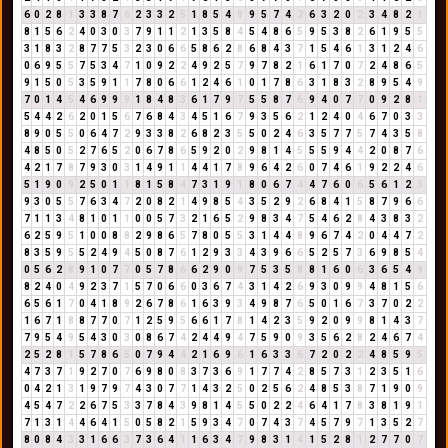
6
0
2
8
1
3
3
8
7
6
2
3
3
2
5
1
8
5
4
9
9
5
7
4
2
6
3
2
0
2
3
4
8
2
1
8
1
5
6
2
4
0
3
0
3
7
9
1
1
2
1
3
5
8
4
5
4
8
6
5
9
5
3
8
2
6
1
9
5
5
3
1
8
3
2
8
7
7
5
3
2
3
0
6
6
5
8
6
2
8
6
8
4
3
7
1
5
4
6
1
3
1
2
4
6
0
6
9
5
5
7
5
3
4
7
1
0
9
2
2
4
9
2
5
7
9
7
8
2
1
6
1
7
0
7
2
4
8
6
5
9
1
5
0
5
3
5
9
1
1
7
8
0
6
6
1
2
4
6
1
0
1
7
8
6
3
1
8
3
2
8
9
5
4
9
7
0
1
4
5
4
6
9
9
9
1
8
4
8
3
6
1
7
9
7
5
5
8
7
6
9
4
0
7
7
0
9
2
8
1
5
4
4
2
6
2
0
1
5
6
7
6
8
4
3
4
5
1
6
7
9
3
5
6
2
1
2
4
0
4
6
7
0
3
3
8
9
0
5
5
0
6
4
7
2
9
3
3
8
2
6
8
2
3
5
5
0
2
4
6
3
5
7
7
5
7
4
3
5
8
4
8
5
0
5
2
7
6
5
2
0
6
7
8
6
5
9
2
0
2
9
8
1
4
5
5
5
9
4
4
2
0
8
7
6
4
2
1
7
8
7
9
3
0
3
1
4
9
1
1
4
4
1
7
8
9
6
4
2
6
0
7
4
6
1
9
2
2
4
6
5
1
9
0
9
2
5
0
1
1
8
1
5
8
4
7
3
1
9
1
8
0
6
7
4
4
7
6
0
6
5
6
1
2
3
9
3
0
5
5
7
6
3
4
7
2
0
8
2
1
4
9
8
5
4
3
5
2
9
2
6
8
4
1
5
8
7
9
6
6
7
1
1
3
4
8
1
0
1
1
0
0
5
7
3
2
1
6
5
2
9
8
3
4
7
5
4
6
2
8
4
3
8
3
2
6
2
5
9
5
1
0
0
8
8
2
9
8
6
5
7
8
0
5
5
3
1
4
4
8
9
6
7
4
2
0
4
4
7
2
8
3
5
9
5
5
2
4
9
4
5
0
8
7
6
1
2
9
3
3
4
3
9
6
6
5
2
5
7
3
6
9
8
5
4
0
5
6
2
8
9
1
0
7
7
0
5
7
8
6
6
2
9
0
9
7
5
3
5
8
8
1
6
0
6
3
6
5
4
9
8
2
4
0
4
9
2
3
7
1
5
7
0
6
6
0
3
6
7
4
3
1
4
2
6
9
3
0
9
9
4
8
1
5
6
6
5
6
1
7
0
4
1
8
9
2
6
7
8
6
1
6
3
9
3
4
9
8
7
6
5
0
1
6
7
3
7
0
2
2
1
6
7
1
8
8
7
7
0
7
1
2
5
9
5
6
6
1
7
8
1
4
2
3
5
9
2
0
9
9
8
1
4
3
7
7
9
5
4
9
5
4
3
0
3
0
8
6
7
4
2
4
4
9
4
7
5
9
0
9
3
5
6
2
8
2
4
6
7
4
2
5
2
8
1
5
7
8
6
5
0
7
9
4
4
2
1
6
9
6
1
6
3
3
6
7
2
0
2
2
4
8
5
9
5
4
7
3
7
1
9
2
7
0
7
6
9
8
0
8
3
7
3
6
9
1
7
7
4
2
8
5
7
3
1
2
3
5
1
6
0
4
2
1
3
1
9
7
9
7
4
3
0
7
7
1
4
3
2
5
0
2
5
6
2
4
8
5
3
8
7
1
9
0
9
4
5
4
7
2
2
6
7
5
3
3
7
8
4
3
9
8
1
4
5
5
0
2
2
4
6
4
1
7
8
3
8
1
9
1
7
1
3
1
4
4
6
4
1
5
0
5
8
2
1
5
9
3
4
7
0
7
4
3
7
4
5
7
9
7
1
3
5
2
7
8
0
8
4
3
3
1
6
6
3
7
3
6
4
1
1
6
3
4
7
9
8
3
1
4
1
5
2
8
1
2
7
7
0
7