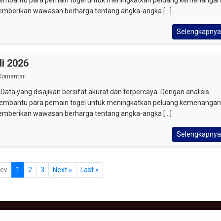
 membantu para pemain togel untuk meningkatkan peluang kemenangan
memberikan wawasan berharga tentang angka-angka [...]
Selengkapnya
li 2026
Komentar
ata yang disajikan bersifat akurat dan terpercaya. Dengan analisis
 membantu para pemain togel untuk meningkatkan peluang kemenangan
memberikan wawasan berharga tentang angka-angka [...]
Selengkapnya
rev
1
2
3
Next »
Last »