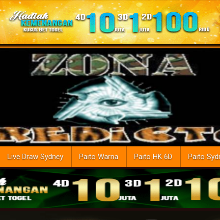
Live Draw Sydney
Paito Warna
Paito HK 6D
Paito Syd