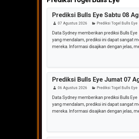
Prediksi Bulls Eye Sabtu 08 A
07 Agustus 2026
Prediksi Togel Bulls Eye
Data Sydney memberikan prediksi Bulls Eye D
yang mendalam, prediksi ini dapat sangat
mereka. Informasi disajikan dengan jelas, 
Prediksi Bulls Eye Jumat 07 A
06 Agustus 2026
Prediksi Togel Bulls Eye
Data Sydney memberikan prediksi Bulls Eye D
yang mendalam, prediksi ini dapat sangat
mereka. Informasi disajikan dengan jelas, 