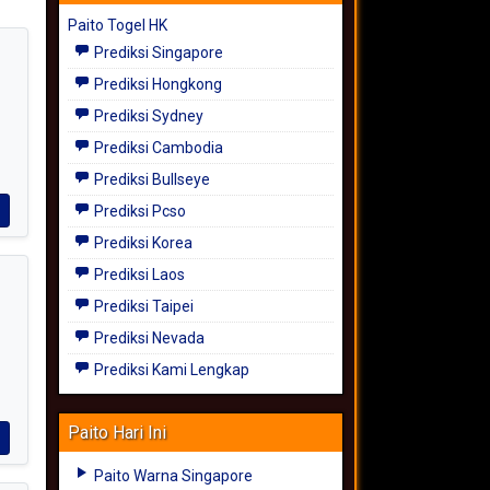
Paito Togel HK
Prediksi Singapore
Prediksi Hongkong
Prediksi Sydney
Prediksi Cambodia
Prediksi Bullseye
Prediksi Pcso
Prediksi Korea
Prediksi Laos
Prediksi Taipei
Prediksi Nevada
Prediksi Kami Lengkap
Paito Hari Ini
Paito Warna Singapore