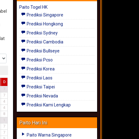
Paito Togel HK
abel
Prediksi Singapore
Prediksi Hongkong
i
Prediksi Sydney
lat
Prediksi Cambodia
Prediksi Bullseye
Prediksi Pcso
Prediksi Korea
Prediksi Laos
D
Prediksi Taipei
7
7
Prediksi Nevada
4
Prediksi Kami Lengkap
4
8
1
Paito Hari Ini
7
7
Paito Warna Singapore
5