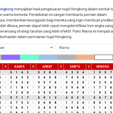
Hongkong
menyajikan hasil pengeluaran togel Hongkong dalam bentuk t
gan warna berbeda. Pendekatan ini sangat membantu pemain dalam
mnya, memberikan keunggulan bagi mereka yang ingin membuat prediks
ah dibaca, pemain dapat lebih cepat mengidentifikasi tren angka yang
ncang strategi taruhan yang lebih efektif. Paito Warna ini menjadi a
berhasilan dalam permainan togel Hongkong.
D
KAMIS
D
JUMAT
D
SABTU
D
MINGGU
1
7
0
1
4
3
7
0
3
8
5
4
4
3
9
4
4
1
9
0
7
6
4
2
4
3
5
8
3
6
0
8
8
7
4
5
6
2
3
0
4
3
0
6
7
4
3
6
9
9
5
7
6
4
0
9
2
0
2
4
2
9
4
4
4
1
1
8
1
9
7
3
8
0
8
3
9
6
8
5
1
7
7
6
3
7
7
2
6
0
6
9
4
0
5
5
4
0
7
4
2
1
0
2
6
4
6
9
7
1
7
8
5
9
1
3
4
4
0
3
5
8
3
6
7
3
4
6
2
7
5
3
8
0
6
8
8
7
1
7
2
6
8
8
0
1
6
5
5
7
6
9
1
1
3
4
9
5
5
0
6
8
4
3
1
1
4
3
0
1
5
9
6
7
4
4
7
1
3
4
2
1
9
2
2
9
0
3
2