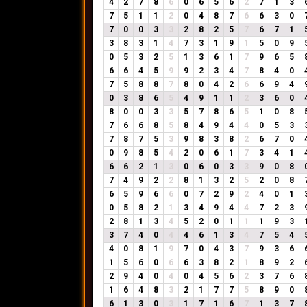
4
2
7
8
6
0
6
5
6
2
7
1
3
7
5
1
1
2
0
4
8
7
6
6
3
0
7
0
0
3
3
2
8
2
5
7
6
7
1
3
8
3
1
4
7
3
1
9
1
5
0
9
0
5
3
2
5
1
3
6
1
7
9
6
5
6
6
4
5
9
9
2
3
4
7
8
4
0
7
5
8
8
7
8
0
4
2
6
6
9
4
0
3
8
6
5
4
9
1
1
2
3
6
0
8
0
0
3
3
5
7
8
6
5
1
0
8
7
6
6
8
5
8
4
9
4
4
0
5
3
7
8
7
5
3
9
8
3
8
2
6
7
0
0
9
8
5
4
2
0
6
1
7
3
4
1
6
6
2
1
3
0
6
0
3
3
9
0
8
7
4
9
2
2
8
1
3
2
5
2
0
8
6
5
9
6
6
0
7
2
9
2
4
0
1
0
5
8
2
1
3
4
9
4
4
7
2
3
2
8
1
3
4
5
2
0
1
1
1
9
3
3
7
4
0
4
4
6
1
3
4
7
5
4
4
0
8
1
9
7
0
4
3
7
9
3
6
1
5
6
0
6
6
3
8
2
1
8
9
2
2
9
4
0
4
0
4
5
6
2
3
7
6
1
6
4
8
3
2
1
7
7
5
8
9
0
6
1
3
0
3
1
7
1
6
7
1
3
7