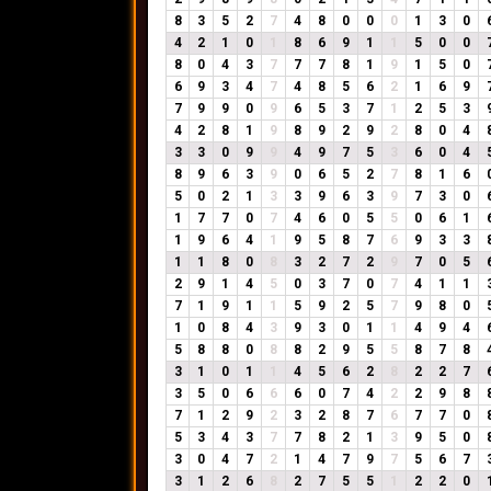
8
3
5
2
7
4
8
0
0
0
1
3
0
4
2
1
0
1
8
6
9
1
1
5
0
0
8
0
4
3
7
7
7
8
1
9
1
5
0
6
9
3
4
7
4
8
5
6
2
1
6
9
7
9
9
0
9
6
5
3
7
1
2
5
3
4
2
8
1
9
8
9
2
9
2
8
0
4
3
3
0
9
9
4
9
7
5
3
6
0
4
8
9
6
3
9
0
6
5
2
7
8
1
6
5
0
2
1
3
3
9
6
3
9
7
3
0
1
7
7
0
7
4
6
0
5
5
0
6
1
1
9
6
4
1
9
5
8
7
6
9
3
3
1
1
8
0
8
3
2
7
2
9
7
0
5
2
9
1
4
5
0
3
7
0
7
4
1
1
7
1
9
1
1
5
9
2
5
7
9
8
0
1
0
8
4
3
9
3
0
1
1
4
9
4
5
8
8
0
8
8
2
9
5
5
8
7
8
3
1
0
1
1
4
5
6
2
8
2
2
7
3
5
0
6
6
6
0
7
4
2
2
9
8
7
1
2
9
2
3
2
8
7
6
7
7
0
5
3
4
3
7
7
8
2
1
3
9
5
0
3
0
4
7
2
1
4
7
9
7
5
6
7
3
1
2
6
8
2
7
5
5
1
2
2
0