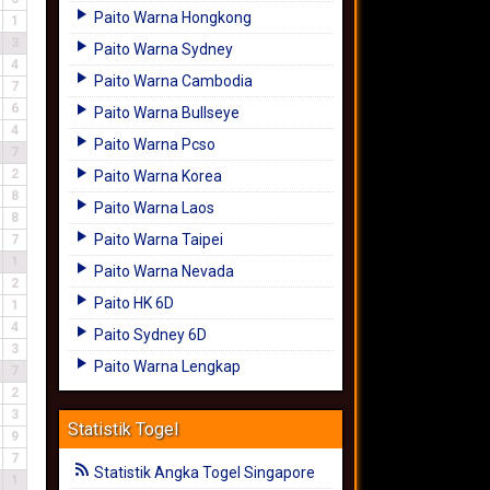
Paito Warna Hongkong
1
3
Paito Warna Sydney
4
Paito Warna Cambodia
7
6
Paito Warna Bullseye
4
Paito Warna Pcso
7
2
Paito Warna Korea
8
Paito Warna Laos
8
Paito Warna Taipei
7
1
Paito Warna Nevada
2
Paito HK 6D
1
4
Paito Sydney 6D
3
Paito Warna Lengkap
7
2
3
Statistik Togel
9
7
Statistik Angka Togel Singapore
1