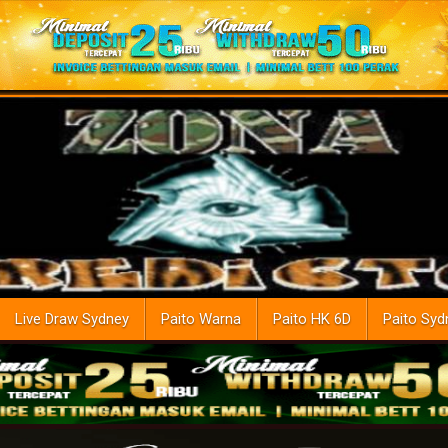
Live Draw Sydney
Paito Warna
Paito HK 6D
Paito Syd