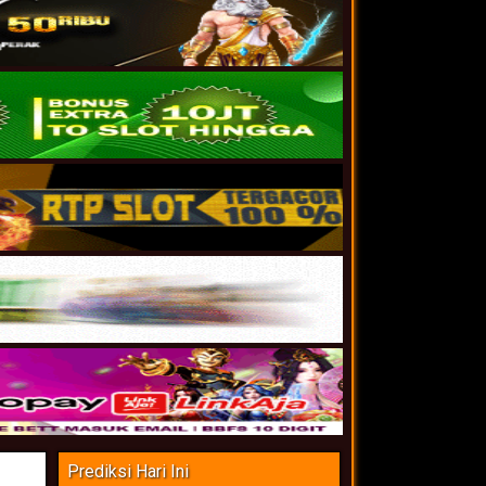
Prediksi Hari Ini