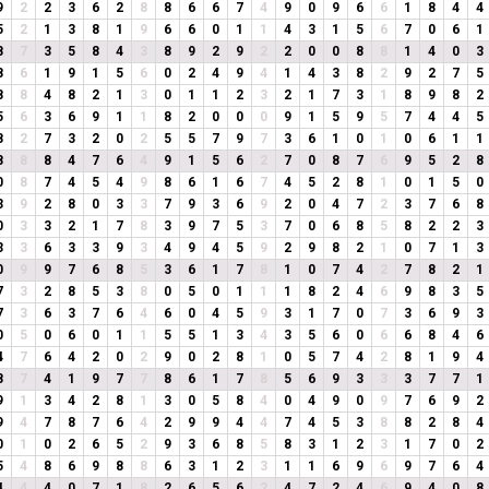
9
2
2
3
6
2
8
8
6
6
7
4
9
0
9
6
6
1
8
4
4
5
2
1
3
8
1
9
6
6
0
1
1
4
3
1
5
6
7
0
6
1
8
7
3
5
8
4
3
8
9
2
9
2
2
0
0
8
8
1
4
0
3
8
6
1
9
1
5
6
0
2
4
9
4
1
4
3
8
2
9
2
7
5
8
8
4
8
2
1
3
0
1
1
2
3
2
1
7
3
1
8
9
8
2
5
6
3
6
9
1
1
8
2
0
0
0
9
1
5
9
5
7
4
4
5
8
2
7
3
2
0
2
5
5
7
9
7
3
6
1
0
1
0
6
1
1
8
8
8
4
7
6
4
9
1
5
6
2
7
0
8
7
6
9
5
2
8
0
8
7
4
5
4
9
8
6
1
6
7
4
5
2
8
1
0
1
5
0
3
9
2
8
0
3
3
7
9
3
6
9
2
0
4
7
2
3
7
6
8
0
3
3
2
1
7
8
3
9
7
5
3
7
0
6
8
5
8
2
2
3
3
3
6
3
3
9
3
4
9
4
5
9
2
9
8
2
1
0
7
1
3
0
9
9
7
6
8
5
3
6
1
7
8
1
0
7
4
2
7
8
2
1
7
3
2
8
5
3
8
0
5
0
1
1
1
8
2
4
6
9
8
3
5
7
3
6
3
7
6
4
6
0
4
5
9
3
1
7
0
7
3
6
9
3
0
5
0
6
0
1
1
5
5
1
3
4
3
5
6
0
6
6
8
4
6
4
7
6
4
2
0
2
9
0
2
8
1
0
5
7
4
2
8
1
9
4
8
7
4
1
9
7
7
8
6
1
7
8
5
6
9
3
3
3
7
7
1
9
1
3
4
2
8
1
3
0
5
8
4
0
4
9
0
9
7
6
9
2
9
4
7
8
7
6
4
2
9
9
4
4
7
4
5
3
8
8
2
8
4
0
1
0
2
6
5
2
9
3
6
8
5
8
3
1
2
3
1
7
0
2
5
4
8
6
9
8
8
6
3
1
2
3
1
1
6
9
6
9
7
6
4
4
4
4
0
7
1
8
2
6
5
6
2
4
7
2
4
6
9
4
0
8