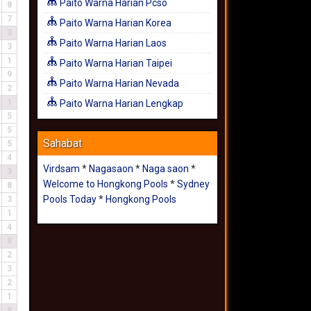
Paito Warna Harian Pcso
8
7
Paito Warna Harian Korea
3
Paito Warna Harian Laos
3
1
Paito Warna Harian Taipei
9
Paito Warna Harian Nevada
2
1
Paito Warna Harian Lengkap
5
5
Sahabat
5
4
Virdsam
*
Nagasaon
*
Naga saon
*
3
Welcome to Hongkong Pools
*
Sydney
8
Pools Today
*
Hongkong Pools
3
1
4
8
2
3
2
1
8