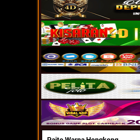
Paito Warna Hongkong