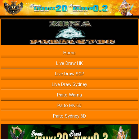
Home
Live Draw HK
Live Draw SGP
Live Draw Sydney
Paito Warna
Paito HK 6D
Paito Sydney 6D