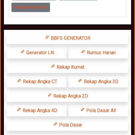
Prediksi Poipet19
BBFS GENERATOR
Generator LN
Rumus Harian
Rekap Kumat
Rekap Angka CT
Rekap Angka 3D
Rekap Angka 2D
Rekap Angka 4D
Pola Dasar All
Pola Dasar