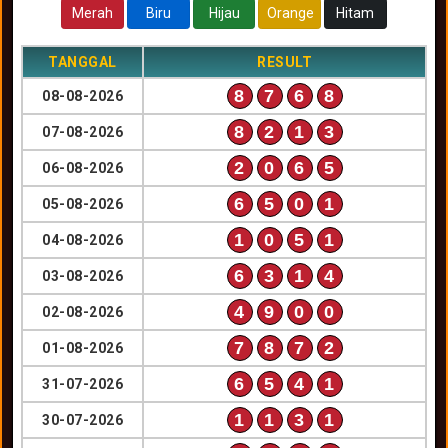
Merah
Biru
Hijau
Orange
Hitam
TANGGAL
RESULT
8
7
6
8
08-08-2026
8
2
1
3
07-08-2026
2
0
6
5
06-08-2026
6
5
0
1
05-08-2026
1
0
5
1
04-08-2026
6
3
1
4
03-08-2026
4
9
0
0
02-08-2026
7
8
7
2
01-08-2026
6
5
4
1
31-07-2026
1
1
3
1
30-07-2026