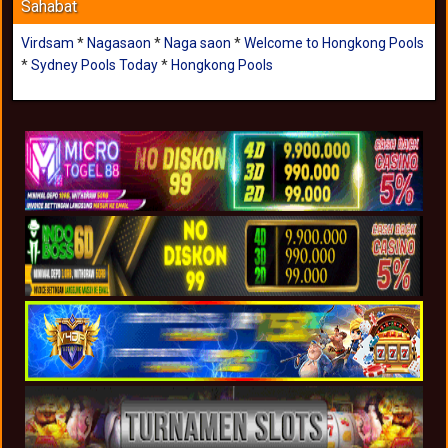
Sahabat
Virdsam
*
Nagasaon
*
Naga saon
*
Welcome to Hongkong Pools
*
Sydney Pools Today
*
Hongkong Pools