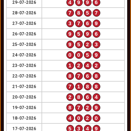
4
9
9
6
29-07-2026
7
8
5
7
28-07-2026
3
7
6
9
27-07-2026
9
5
9
6
26-07-2026
9
5
2
3
25-07-2026
0
0
5
9
24-07-2026
1
2
4
2
23-07-2026
8
7
6
8
22-07-2026
7
1
8
8
21-07-2026
2
8
6
4
20-07-2026
8
7
2
9
19-07-2026
4
0
2
0
18-07-2026
5
3
4
9
17-07-2026