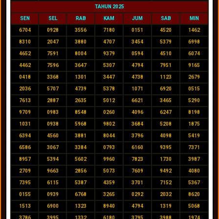
TAHUN 2025
SEN
SEL
RAB
KAM
JUM
SAB
MIN
6704
0928
3556
7180
0151
4520
1462
8310
2047
3880
4707
3454
5379
6998
4652
7591
8004
9379
0594
4510
6074
4462
7596
3647
5307
4794
7951
9165
0418
3368
1301
3447
4738
1123
2679
2036
5707
4739
5378
1071
6920
0515
7613
2887
2635
5012
6621
3465
5290
9709
0983
8548
0260
4096
6247
8198
1031
0938
5968
9802
3684
5208
1875
6394
4560
3881
8044
3796
4098
5419
6586
3067
3384
0793
6160
9395
7371
8957
5394
5602
9960
7823
1730
3987
2709
9663
2856
5073
7609
9492
4080
7395
6115
5387
4359
3701
7152
5367
0155
0939
6768
3265
0292
2032
8620
1513
6900
1323
8940
4794
1319
5068
3786
3995
1332
6180
3795
3988
1974