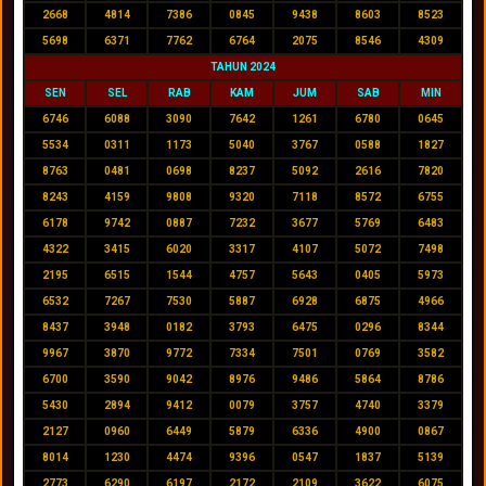
2668
4814
7386
0845
9438
8603
8523
5698
6371
7762
6764
2075
8546
4309
TAHUN 2024
SEN
SEL
RAB
KAM
JUM
SAB
MIN
6746
6088
3090
7642
1261
6780
0645
5534
0311
1173
5040
3767
0588
1827
8763
0481
0698
8237
5092
2616
7820
8243
4159
9808
9320
7118
8572
6755
6178
9742
0887
7232
3677
5769
6483
4322
3415
6020
3317
4107
5072
7498
2195
6515
1544
4757
5643
0405
5973
6532
7267
7530
5887
6928
6875
4966
8437
3948
0182
3793
6475
0296
8344
9967
3870
9772
7334
7501
0769
3582
6700
3590
9042
8976
9486
5864
8786
5430
2894
9412
0079
3757
4740
3379
2127
0960
6449
5879
6336
4900
0867
8014
1230
4474
9396
0547
1837
5139
2773
6290
6197
2172
2109
3622
6075