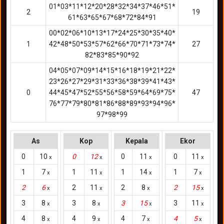
01*03*11*12*20*28*32*34*37*46*51*
2
19
61*63*65*67*68*72*84*91
00*02*06*10*13*17*24*25*30*35*40*
1
42*48*50*53*57*62*66*70*71*73*74*
27
82*83*85*90*92
04*05*07*09*14*15*16*18*19*21*22*
23*26*27*29*31*33*36*38*39*41*43*
0
44*45*47*52*55*56*58*59*64*69*75*
47
76*77*79*80*81*86*88*89*93*94*96*
97*98*99
As
Kop
Kepala
Ekor
0
10
0
12
0
11
0
11
x
x
x
x
1
7
1
11
1
14
1
7
x
x
x
x
2
6
2
11
2
8
2
15
x
x
x
x
3
8
3
8
3
15
3
11
x
x
x
x
4
8
4
9
4
7
4
5
x
x
x
x