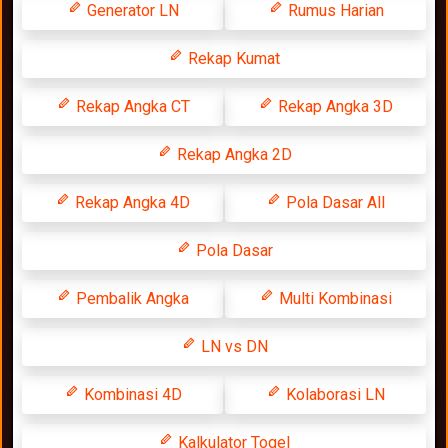
Generator LN
Rumus Harian
Rekap Kumat
Rekap Angka CT
Rekap Angka 3D
Rekap Angka 2D
Rekap Angka 4D
Pola Dasar All
Pola Dasar
Pembalik Angka
Multi Kombinasi
LN vs DN
Kombinasi 4D
Kolaborasi LN
Kalkulator Togel