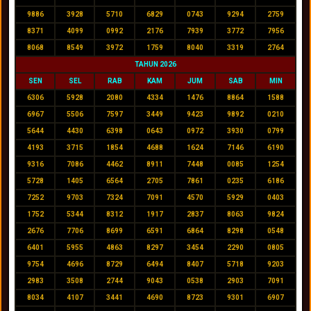
9886
3928
5710
6829
0743
9294
2759
8371
4099
0992
2176
7939
3772
7956
8068
8549
3972
1759
8040
3319
2764
TAHUN 2026
SEN
SEL
RAB
KAM
JUM
SAB
MIN
6306
5928
2080
4334
1476
8864
1588
6967
5506
7597
3449
9423
9892
0210
5644
4430
6398
0643
0972
3930
0799
4193
3715
1854
4688
1624
7146
6190
9316
7086
4462
8911
7448
0085
1254
5728
1405
6564
2705
7861
0235
6186
7252
9703
7324
7091
4570
5929
0403
1752
5344
8312
1917
2837
8063
9824
2676
7706
8699
6591
6864
8298
0548
6401
5955
4863
8297
3454
2290
0805
9754
4696
8729
6494
8407
5718
9203
2983
3508
2744
9043
0538
2903
7091
8034
4107
3441
4690
8723
9301
6907