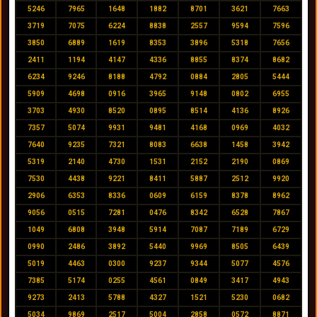
5246
7965
1648
1882
8701
3621
7663
3719
7075
6224
8838
2557
9594
7596
3850
6889
1619
8353
3896
5318
7656
2411
1194
4147
4336
8855
8374
8682
6234
9246
8188
4792
0884
2805
5444
5909
4698
0916
3965
9148
0802
6955
3703
4930
8520
0895
8514
4136
8926
7357
5074
9931
9481
4168
0969
4032
7640
9235
7321
8083
6638
1458
3942
5319
2140
4730
1531
2152
2190
0869
7530
4438
9221
8411
5887
2512
9920
2906
6353
8336
0609
6159
8378
8962
9056
0515
7281
0476
8342
6528
7867
1049
6808
3948
5914
7087
7189
6729
0990
2486
3892
5440
9969
8505
6439
5019
4463
0300
9237
9344
5077
4576
7385
5174
0255
4561
0849
3417
4943
9273
2413
5788
4327
1521
5230
0682
5034
9869
2517
5004
2858
0572
8871