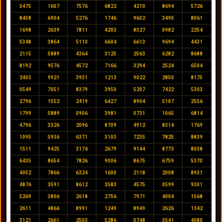
0475
1607
7576
6822
4210
8694
5726
8458
6904
5276
1746
9602
3490
8061
1698
2639
7811
4203
8327
0982
2254
5348
3864
5110
6604
6613
9694
4431
2115
5889
4364
3125
2563
6282
8688
8192
9576
4572
7166
3294
2524
6504
2403
9921
3931
1213
9022
2850
8175
0549
7051
8379
3950
5207
7422
5303
2796
1552
2419
6427
8904
5107
2556
1799
5889
0906
3981
0731
1065
6814
4796
3326
2096
8709
4912
8314
1769
1095
5936
6371
3103
7235
7825
8839
1511
9425
3174
2679
9144
8773
8038
6435
8654
7826
9006
8675
6759
5370
4052
7866
6324
1600
2118
2008
8931
4876
3591
8612
3583
4575
0599
9301
5269
3806
2618
2756
7971
4004
1568
2611
4866
8991
1249
8949
2626
1342
3121
2661
2503
5286
0748
3541
4080