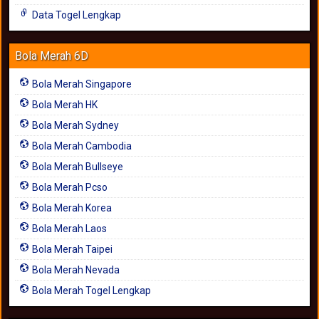
Data Togel Lengkap
Bola Merah 6D
Bola Merah Singapore
Bola Merah HK
Bola Merah Sydney
Bola Merah Cambodia
Bola Merah Bullseye
Bola Merah Pcso
Bola Merah Korea
Bola Merah Laos
Bola Merah Taipei
Bola Merah Nevada
Bola Merah Togel Lengkap