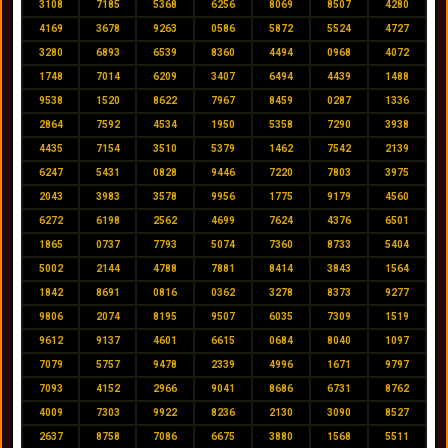
3108
7185
5368
6256
8069
8507
4280
4169
3678
9263
0586
5872
5524
4727
3280
6893
6539
8360
4494
0968
4072
1748
7014
6209
3407
6494
4439
1488
9538
1520
8622
7967
8459
0287
1336
2864
7592
4534
1950
5358
7290
3938
4435
7154
3510
5379
1462
7542
2139
6247
5431
0828
9446
7220
7803
3975
2043
3983
3578
9956
1775
9179
4560
6272
6198
2562
4699
7624
4376
6501
1865
0737
7793
5074
7360
8733
5404
5002
2144
4788
7881
8414
3843
1564
1842
8691
0816
0362
3278
8373
9277
9806
2074
8195
9507
6035
7309
1519
9612
9137
4601
6615
0684
8040
1097
7079
5757
9478
2339
4996
1671
9797
7093
4152
2966
9041
8686
6731
8762
4009
7303
9922
8236
2130
3090
8527
2637
8758
7086
6675
3880
1568
5511