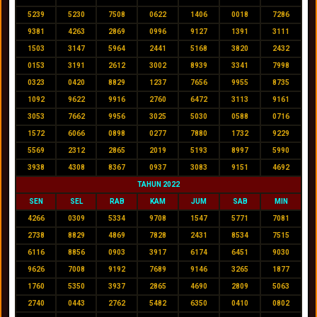
5239
5230
7508
0622
1406
0018
7286
9381
4263
2869
0996
9127
1391
3111
1503
3147
5964
2441
5168
3820
2432
0153
3191
2612
3002
8939
3341
7998
0323
0420
8829
1237
7656
9955
8735
1092
9622
9916
2760
6472
3113
9161
3053
7662
9956
3025
5030
0588
0716
1572
6066
0898
0277
7880
1732
9229
5569
2312
2865
2019
5193
8997
5990
3938
4308
8367
0937
3083
9151
4692
TAHUN 2022
SEN
SEL
RAB
KAM
JUM
SAB
MIN
4266
0309
5334
9708
1547
5771
7081
2738
8829
4869
7828
2431
8534
7515
6116
8856
0903
3917
6174
6451
9030
9626
7008
9192
7689
9146
3265
1877
1760
5350
3937
2865
4690
2809
5063
2740
0443
2762
5482
6350
0410
0802