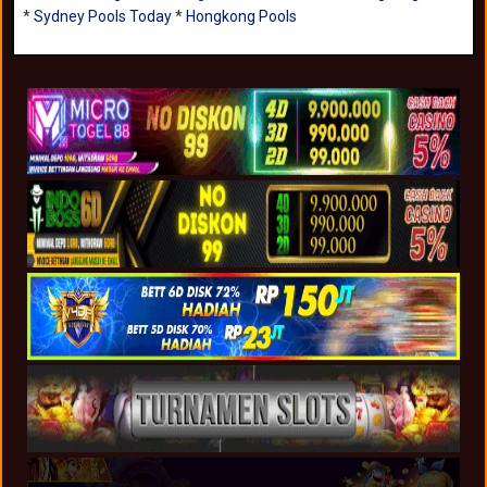
*
Sydney Pools Today
*
Hongkong Pools