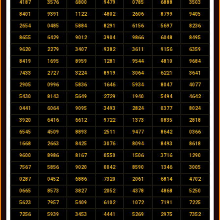
4187
3576
6800
9479
0785
6888
3503
8401
9391
1122
4802
2606
8799
9405
2654
0485
5884
8291
6156
5697
8236
8655
6429
9012
3904
9866
6048
8495
9620
2279
3407
9382
3611
9156
6359
8419
1695
8959
1281
9544
4810
9684
7433
2727
3224
8919
3064
6221
3641
2905
0996
5836
1646
5934
8047
4077
5430
8143
5649
2729
1940
5494
4642
0441
6064
9095
3493
2824
0377
8024
3920
6416
6612
9722
1373
0835
2818
6545
4509
8893
2511
9477
8642
0366
1668
2663
8425
3076
8094
8493
8618
9600
8986
8167
0550
1506
3716
1290
7567
5856
9020
0042
8590
1346
3005
0287
0452
6886
7320
2061
6814
4702
0665
8573
3827
2052
4378
4868
5250
5623
7957
5409
6102
1072
7191
7225
7256
5939
3453
4441
5269
2975
7352