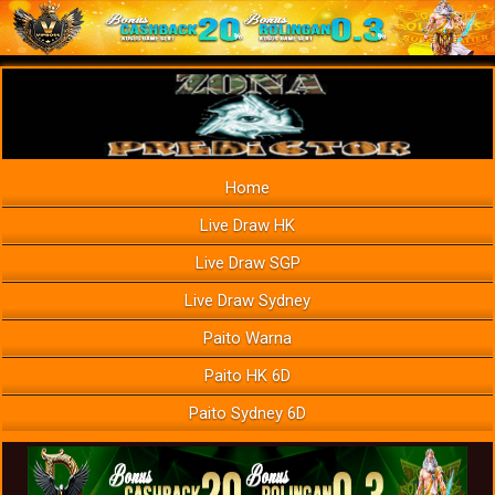
Home
Live Draw HK
Live Draw SGP
Live Draw Sydney
Paito Warna
Paito HK 6D
Paito Sydney 6D