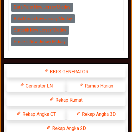
Data Paito New Jersey Midday
Bola Merah New Jersey Midday
Statistik New Jersey Midday
Prediksi New Jersey Midday
BBFS GENERATOR
Generator LN
Rumus Harian
Rekap Kumat
Rekap Angka CT
Rekap Angka 3D
Rekap Angka 2D