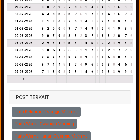
29-07-2026
0
0
7
9
7
7
8
6
1
3
4
4
3
7
6
3
9
30-07-2026
4
4
8
8
7
8
7
6
1
7
8
3
4
7
6
7
4
31-07-2026
5
1
5
6
2
7
0
7
4
1
5
7
1
8
9
1
1
01-08-2026
9
2
0
0
0
9
7
7
4
8
3
6
4
1
9
8
8
02-08-2026
9
0
5
9
5
8
3
2
3
7
1
3
8
2
8
7
6
03-08-2026
2
9
5
1
6
5
5
1
4
5
9
2
2
4
9
5
5
04-08-2026
3
0
6
1
7
6
5
2
2
7
9
9
2
2
7
7
5
05-08-2026
8
6
9
4
4
8
9
8
3
1
4
3
6
9
8
1
9
06-08-2026
9
7
1
4
5
1
3
4
9
6
6
0
8
8
4
6
1
07-08-2026
7
1
8
0
8
7
3
1
4
9
4
4
8
3
9
9
9
x
POST TERKAIT
Data Keluaran Gwangju Morning
Paito Warna Gwangju Morning
Paito Warna Harian Gwangju Morning