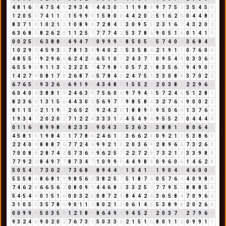
4
8
1
6
7
4
7
5
4
9
2
9
3
4
7
4
4
3
0
3
1
1
9
8
8
9
7
7
5
3
3
5
4
5
9
1
2
0
5
5
7
4
1
1
2
1
5
9
9
9
1
5
8
0
8
4
4
2
0
2
5
1
6
2
8
0
4
4
8
3
8
3
7
1
8
1
0
2
1
3
1
0
8
9
8
7
2
8
4
3
3
0
9
5
5
2
3
1
6
7
4
3
2
0
2
6
3
6
8
5
8
2
6
2
8
1
1
2
5
7
7
7
7
4
2
5
3
7
8
6
9
0
5
1
6
0
1
4
1
5
0
0
2
5
7
6
3
8
8
7
4
9
4
7
2
0
9
9
9
9
8
5
0
5
5
5
7
4
0
4
3
6
8
4
3
1
0
2
9
2
4
5
9
3
3
7
8
1
3
4
9
4
0
2
2
5
3
5
8
4
2
1
9
1
1
0
7
6
0
6
4
8
5
5
1
9
2
9
6
6
6
2
4
2
6
6
5
1
0
1
2
4
3
7
1
0
9
5
4
9
0
3
3
6
9
6
5
5
9
5
9
1
1
3
4
2
2
2
5
7
4
7
9
8
8
0
5
7
2
9
8
3
5
6
2
9
4
9
0
9
1
4
2
7
9
0
8
1
7
8
2
6
8
7
6
5
7
8
4
3
2
4
7
5
3
3
3
0
8
8
3
7
0
2
2
6
7
6
5
2
9
3
2
6
8
6
9
1
9
1
4
3
4
8
3
1
5
5
2
7
2
0
3
8
2
2
2
9
6
6
6
0
4
0
4
3
8
8
1
9
2
4
6
3
9
7
5
6
0
6
9
7
9
4
4
5
7
2
4
6
5
1
2
8
1
8
2
3
6
9
1
3
1
5
6
4
4
3
0
3
5
6
9
7
7
9
8
5
8
4
3
2
7
6
4
9
0
0
2
2
8
1
1
5
6
2
1
1
9
1
2
6
5
2
7
9
2
4
2
6
1
8
8
9
8
9
5
0
6
6
1
3
7
6
4
1
9
3
4
7
2
0
2
0
2
7
1
2
2
4
3
3
3
1
4
4
5
4
9
4
9
5
5
2
7
0
4
4
4
8
0
1
1
6
7
8
9
9
8
8
8
2
3
3
6
9
0
4
3
7
5
3
6
3
9
3
8
8
1
9
8
0
6
4
1
4
5
8
1
9
1
9
8
4
3
1
7
7
8
6
2
4
6
1
7
3
6
6
2
8
0
9
2
1
3
5
3
8
6
5
2
2
4
0
4
8
8
8
7
6
7
7
2
4
6
9
9
2
1
3
2
0
3
6
9
2
8
9
6
6
7
3
2
6
8
7
0
0
8
8
2
8
7
4
2
5
7
3
6
9
9
6
2
5
7
2
2
7
2
9
7
3
2
1
3
3
3
9
8
8
7
7
9
2
2
8
4
9
7
7
8
7
3
4
7
1
0
9
9
9
4
4
9
8
8
0
9
6
0
6
1
4
6
2
8
5
0
5
4
9
7
3
0
2
2
7
3
6
8
5
8
9
4
4
8
1
5
4
1
5
1
9
0
4
4
4
6
0
0
0
5
5
5
8
4
8
6
8
1
9
9
8
5
6
2
3
8
2
5
7
5
1
8
7
6
0
5
7
6
4
4
0
9
8
8
7
4
6
2
8
6
6
5
6
2
0
8
0
9
9
4
4
6
8
5
3
3
2
5
7
7
7
9
5
5
8
8
8
5
4
5
4
5
4
9
0
1
5
1
6
0
0
3
2
5
0
8
7
2
9
8
4
4
2
6
3
6
5
8
4
7
0
9
6
6
3
1
0
5
5
3
5
7
8
6
9
0
1
1
2
8
0
2
1
3
0
6
1
4
5
5
3
8
9
8
2
0
2
6
8
0
0
9
9
9
5
0
3
5
8
1
2
1
8
9
8
6
4
9
4
9
4
5
2
7
2
0
3
7
1
2
7
9
6
6
9
3
2
4
6
9
0
2
0
2
7
6
7
3
1
5
0
3
3
6
2
1
5
1
6
8
0
1
1
2
0
9
9
1
1