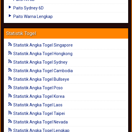
Paito Sydney 6D
Paito Warna Lengkap
Statistik Togel
Statistik Angka Togel Singapore
Statistik Angka Togel Hongkong
Statistik Angka Togel Sydney
Statistik Angka Togel Cambodia
Statistik Angka Togel Bullseye
Statistik Angka Togel Pcso
Statistik Angka Togel Korea
Statistik Angka Togel Laos
Statistik Angka Togel Taipei
Statistik Angka Togel Nevada
Statistik Angka Togel Lengkap