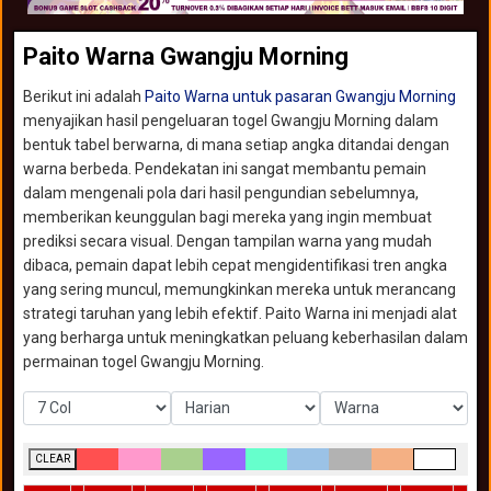
Paito Warna Gwangju Morning
Berikut ini adalah
Paito Warna untuk pasaran Gwangju Morning
menyajikan hasil pengeluaran togel Gwangju Morning dalam
bentuk tabel berwarna, di mana setiap angka ditandai dengan
warna berbeda. Pendekatan ini sangat membantu pemain
dalam mengenali pola dari hasil pengundian sebelumnya,
memberikan keunggulan bagi mereka yang ingin membuat
prediksi secara visual. Dengan tampilan warna yang mudah
dibaca, pemain dapat lebih cepat mengidentifikasi tren angka
yang sering muncul, memungkinkan mereka untuk merancang
strategi taruhan yang lebih efektif. Paito Warna ini menjadi alat
yang berharga untuk meningkatkan peluang keberhasilan dalam
permainan togel Gwangju Morning.
CLEAR