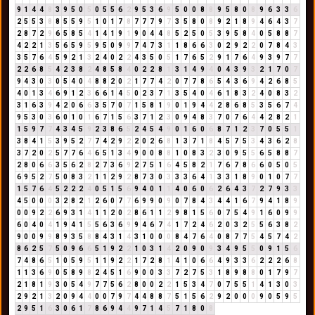
9
1
4
4
8
3
9
5
0
5
0
5
5
6
2
9
5
3
6
9
5
0
0
8
8
9
5
8
0
8
9
6
3
3
6
2
5
5
3
8
8
5
5
9
5
1
0
1
7
8
7
7
7
9
7
3
5
8
0
8
9
2
1
8
9
4
6
4
3
7
2
8
7
2
9
6
5
8
5
4
1
4
1
9
1
9
0
4
4
8
5
2
5
0
5
3
9
5
8
4
0
5
8
8
7
4
2
2
1
3
5
6
5
9
5
9
5
0
9
9
7
4
7
3
1
1
8
6
6
3
0
2
9
2
2
0
7
8
4
3
3
5
7
6
4
5
9
2
1
3
2
4
0
2
2
4
3
5
0
5
1
7
6
5
2
9
1
7
6
4
9
3
9
7
7
2
2
6
8
5
4
2
3
8
2
4
8
5
8
4
0
2
2
8
1
3
1
4
9
4
0
4
3
9
3
2
1
7
0
7
9
4
3
0
3
0
5
4
0
4
8
8
2
0
2
1
7
7
4
2
0
7
7
8
6
5
4
3
6
9
4
2
6
8
5
4
0
1
3
4
6
9
1
2
3
6
6
1
4
5
0
2
3
7
1
3
5
4
0
4
6
1
8
3
2
4
0
8
3
2
3
1
6
3
9
4
2
0
6
6
3
5
7
0
7
1
5
8
1
9
0
1
9
4
4
2
8
6
8
5
3
5
6
7
4
9
5
3
0
3
6
0
1
0
1
6
7
1
5
6
3
7
1
2
3
0
9
4
8
3
7
0
7
6
4
4
2
8
2
1
1
5
9
7
7
4
3
4
5
9
2
3
8
6
5
2
4
5
4
9
0
1
6
0
6
8
7
1
2
3
7
0
5
5
1
3
8
4
1
5
3
9
5
2
7
7
4
2
9
2
2
0
2
6
8
1
3
7
1
8
4
5
7
5
3
4
3
6
2
8
3
7
2
0
2
5
7
7
6
4
6
5
1
3
4
9
0
0
8
8
1
0
8
3
2
3
0
9
5
5
6
5
8
8
7
2
8
0
6
6
3
5
6
2
8
2
7
3
6
9
2
7
5
1
6
4
5
8
2
1
7
6
7
8
6
6
0
5
0
5
6
9
5
2
7
5
0
8
3
2
1
1
2
9
2
8
7
3
0
3
3
3
6
4
1
3
3
1
8
9
0
1
0
7
7
1
5
7
6
4
5
2
2
2
4
0
5
1
5
6
9
4
0
1
1
4
0
6
0
6
2
6
4
3
7
2
7
9
3
3
4
5
0
0
0
3
2
8
2
1
2
6
0
7
7
6
9
9
0
9
0
7
8
4
3
4
4
1
6
7
9
4
1
8
9
0
0
9
2
2
6
9
3
1
4
1
1
2
0
2
8
6
1
1
2
9
8
1
5
6
0
7
5
4
9
1
6
0
9
9
6
0
4
0
4
1
9
4
1
5
5
6
3
6
9
9
4
6
7
4
1
7
2
4
6
2
0
3
2
5
5
6
3
8
2
9
0
0
9
9
8
9
3
5
8
8
4
3
1
4
3
1
0
0
0
8
4
7
6
4
0
8
7
7
5
4
5
7
4
2
8
6
2
5
7
5
0
9
6
6
5
1
9
2
2
1
0
3
1
4
2
0
9
0
9
3
4
9
5
5
0
9
1
5
6
7
4
8
6
5
1
0
5
9
5
1
1
9
2
2
1
7
2
8
1
4
1
0
6
6
4
9
3
3
6
2
2
2
6
8
1
1
3
6
9
0
5
8
9
8
2
4
5
1
6
9
0
0
3
3
7
2
7
5
3
1
8
9
8
8
0
1
7
9
7
2
1
8
1
9
3
0
5
4
9
7
7
5
6
2
8
0
0
2
2
1
5
3
4
7
0
7
5
5
1
4
1
3
0
3
2
9
2
1
3
2
0
9
4
4
0
0
7
9
7
4
4
8
8
7
5
1
5
6
2
9
2
0
0
0
9
0
5
9
5
2
9
5
1
6
3
0
6
1
7
8
6
9
4
4
9
7
1
4
5
7
1
8
0
8