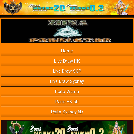
Home
Live Draw HK
Live Draw SGP
Live Draw Sydney
Paito Warna
Paito HK 6D
Paito Sydney 6D