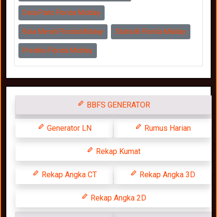
Data Paito Florida Midday
Bola Merah Florida Midday
Statistik Florida Midday
Prediksi Florida Midday
BBFS GENERATOR
Generator LN
Rumus Harian
Rekap Kumat
Rekap Angka CT
Rekap Angka 3D
Rekap Angka 2D