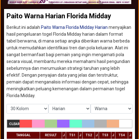
Paito Warna Harian Florida Midday
Berikut ini adalah
Paito Warna Florida Midday Harian
menyajikan
hasil pengeluaran togel Florida Midday harian dalam format
tabel berwarna, di mana setiap angka diberikan warna berbeda
untuk memudahkan identifikasi tren dan pola keluaran. Alat ini
sangat bermanfaat bagi pemain yang ingin mengamati pola
secara visual, membantu mereka memahami hasil pengundian
sebelumnya dan merumuskan strategi taruhan yang lebih
efektif. Dengan penyajian data yang jelas dan terstruktur,
pemain dapat menganalisis informasi dengan cepat, sehingga
meningkatkan peluang kemenangan dalam permainan togel
Florida Midday.
CLEAR
TANGGAL
RESULT
J
TS1
J
TS2
J
TS3
J
TS4
J