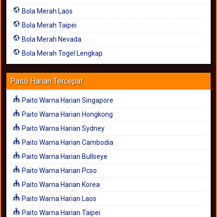
Bola Merah Laos
Bola Merah Taipei
Bola Merah Nevada
Bola Merah Togel Lengkap
Paito Harian Tercepat
Paito Warna Harian Singapore
Paito Warna Harian Hongkong
Paito Warna Harian Sydney
Paito Warna Harian Cambodia
Paito Warna Harian Bullseye
Paito Warna Harian Pcso
Paito Warna Harian Korea
Paito Warna Harian Laos
Paito Warna Harian Taipei