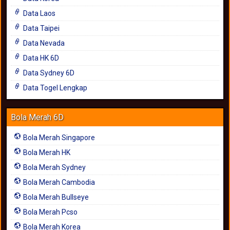
Data Laos
Data Taipei
Data Nevada
Data HK 6D
Data Sydney 6D
Data Togel Lengkap
Bola Merah 6D
Bola Merah Singapore
Bola Merah HK
Bola Merah Sydney
Bola Merah Cambodia
Bola Merah Bullseye
Bola Merah Pcso
Bola Merah Korea