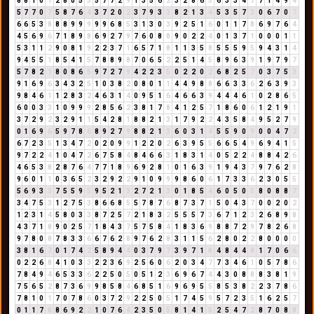
8
8
1
0
1
2
8
0
5
5
5
7
7
2
9
1
3
5
6
2
3
2
8
6
5
6
3
3
4
7
7
1
4
9
4
5
7
7
0
7
5
8
7
6
4
3
7
2
0
2
3
7
9
3
3
8
2
1
3
4
5
3
5
7
3
0
6
7
0
7
6
6
5
3
8
8
8
9
9
9
9
9
6
8
5
3
1
3
0
3
9
2
5
1
6
0
1
1
7
8
6
9
7
6
4
4
5
6
9
6
7
1
8
9
8
6
9
2
7
9
7
6
0
8
8
9
0
2
2
4
0
1
3
7
1
0
0
0
1
1
5
3
1
1
2
9
0
8
1
9
2
2
3
7
1
6
5
7
1
8
1
1
3
5
8
5
5
5
9
5
9
4
3
1
4
9
4
5
5
1
8
5
4
1
5
7
8
8
9
8
7
0
6
5
2
2
5
1
4
5
8
9
6
3
9
1
9
7
9
7
5
7
8
2
1
8
0
8
6
5
9
7
2
7
9
4
2
2
3
5
0
2
2
0
2
6
8
2
5
7
0
3
7
5
3
9
1
6
9
6
3
4
3
2
5
1
0
3
8
2
0
8
0
1
1
4
4
9
8
8
6
6
3
3
6
2
6
3
9
3
9
8
4
6
1
1
2
8
3
2
4
6
3
1
4
0
9
5
1
6
4
6
6
3
9
4
4
4
6
1
0
2
8
6
5
6
0
0
3
3
1
0
9
9
9
2
8
5
6
2
3
8
1
7
8
4
1
2
5
7
1
8
6
0
6
1
2
1
9
1
3
7
2
9
2
3
2
9
1
1
5
4
2
8
1
8
8
2
1
3
1
7
9
2
2
4
3
5
8
4
9
5
2
7
9
0
1
6
9
6
5
9
7
8
6
8
9
2
7
9
8
8
2
1
3
6
0
3
1
4
5
5
9
0
9
0
0
4
7
2
6
7
2
3
5
1
3
4
7
2
0
2
0
9
9
1
2
2
0
2
6
3
9
5
5
6
6
5
4
9
6
9
4
1
5
9
7
2
2
4
1
0
4
7
2
6
7
5
8
4
8
4
6
6
3
1
8
3
1
4
0
5
2
2
4
8
8
4
2
6
4
6
5
3
8
2
8
7
6
4
7
7
1
8
9
6
9
2
8
1
0
1
6
3
9
1
9
4
3
7
9
7
6
2
8
9
6
0
1
1
0
3
6
5
2
3
2
9
2
2
9
1
0
9
9
9
8
6
0
6
1
7
3
3
6
2
3
0
5
5
5
6
9
3
3
7
5
5
9
5
9
5
2
1
3
2
7
2
1
3
0
1
8
5
4
6
0
5
0
5
8
0
8
8
7
3
4
7
5
3
1
2
7
5
3
8
6
6
8
5
5
7
8
7
6
8
7
3
7
1
5
0
4
3
7
0
0
2
0
2
1
2
3
1
4
5
8
0
3
3
8
7
2
5
7
2
1
8
3
2
5
5
5
7
3
6
7
1
2
3
2
6
8
9
8
4
3
7
1
8
9
0
2
5
7
1
8
4
3
7
5
7
5
8
4
1
8
3
6
9
8
8
7
2
9
7
8
2
6
8
9
7
8
0
8
7
8
3
3
6
6
7
6
2
8
9
7
6
2
8
3
1
1
5
6
2
8
0
2
2
8
0
0
0
0
3
8
1
6
7
0
1
7
4
2
5
8
9
4
4
0
3
7
9
7
3
9
7
1
8
4
8
4
4
8
1
7
0
6
6
0
2
2
6
8
4
1
0
3
3
2
2
3
6
9
2
5
6
0
6
2
0
3
4
7
7
3
4
6
1
0
5
7
8
6
7
8
4
9
4
6
5
3
3
6
2
2
5
0
5
0
5
1
2
3
6
9
6
7
4
4
3
0
8
8
8
3
8
1
9
7
5
6
5
2
8
7
3
6
9
9
8
5
8
4
6
8
5
1
6
9
6
9
5
5
8
5
3
8
2
2
3
7
8
6
7
8
1
0
1
7
0
7
8
6
0
3
7
2
9
2
2
5
0
5
1
7
4
5
9
5
7
2
3
5
1
6
2
5
7
0
1
1
7
8
8
6
9
2
2
1
0
7
6
4
2
3
5
0
5
8
1
4
1
5
2
5
4
7
2
8
7
0
8
8