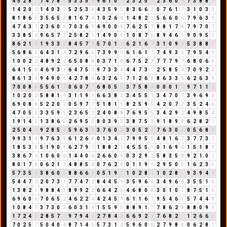
4
5
2
8
1
7
4
7
8
6
5
3
3
5
8
9
6
1
0
1
2
3
2
5
7
2
3
6
0
6
7
3
8
8
7
1
4
2
0
2
1
4
0
3
3
5
2
5
3
8
4
3
5
9
5
8
3
6
6
3
0
7
6
1
7
3
1
0
3
3
8
1
8
6
5
3
5
6
5
2
8
1
6
7
4
1
0
2
6
8
1
4
8
2
1
5
6
6
0
6
7
9
6
3
9
4
7
4
3
7
2
3
6
0
6
7
0
3
6
9
4
9
0
0
0
7
6
2
5
7
8
8
1
7
8
7
9
7
0
7
3
3
8
5
4
9
6
5
7
3
2
5
8
2
1
1
4
9
0
9
1
0
8
7
6
8
9
4
6
1
9
0
9
5
5
8
6
2
1
3
1
9
3
3
6
8
4
5
7
3
5
7
0
1
1
6
2
1
6
7
3
1
0
9
9
5
3
8
8
7
5
6
8
6
5
6
4
3
1
4
7
2
9
6
6
7
3
9
9
9
6
1
6
1
7
7
4
9
3
3
7
9
5
4
9
1
0
0
2
2
4
8
9
2
2
6
5
0
8
8
0
3
7
1
8
6
7
5
2
7
7
7
7
9
7
6
8
0
6
6
6
4
1
5
6
4
6
9
3
3
6
4
7
5
3
9
7
3
3
6
4
4
7
3
1
2
5
8
5
4
7
0
9
2
2
8
6
1
3
4
9
4
9
0
9
4
2
7
8
6
6
3
2
6
8
7
1
2
6
8
8
6
3
3
6
6
2
6
3
9
7
0
0
8
8
5
5
6
1
7
0
6
0
7
7
6
8
0
5
5
3
7
5
8
4
0
0
0
1
1
9
7
1
1
2
1
0
2
0
2
5
8
8
1
9
3
1
1
9
1
6
6
3
8
2
3
4
5
5
1
3
4
7
0
7
3
9
6
9
6
6
9
0
8
8
5
2
2
0
2
0
5
9
7
7
5
1
8
1
9
8
2
5
9
5
4
2
0
7
7
3
5
2
4
6
4
7
0
5
5
3
3
5
9
5
2
3
6
5
2
2
4
0
8
8
7
6
9
5
5
3
4
2
9
2
4
9
8
5
4
1
9
1
4
5
1
3
8
6
5
2
6
9
5
5
8
0
3
9
3
3
8
7
5
3
9
1
8
9
8
6
2
8
2
1
2
5
0
4
4
9
2
8
5
4
5
9
6
3
9
3
7
6
0
6
3
0
5
2
7
7
6
3
0
3
0
5
6
8
5
9
9
3
1
4
9
7
6
3
9
6
1
2
6
8
0
1
3
4
7
7
9
9
5
5
4
8
1
6
7
3
7
7
3
1
1
8
5
3
8
5
1
9
0
9
6
2
7
9
7
1
8
8
2
1
4
5
5
5
1
0
1
6
9
6
1
5
1
8
9
3
8
6
7
4
1
0
6
0
6
1
4
4
0
4
2
6
6
0
6
0
3
2
9
2
5
8
3
5
8
9
2
1
0
1
8
0
1
7
8
0
6
2
1
3
4
8
8
5
4
0
7
6
2
8
0
1
1
9
1
2
9
5
0
5
1
6
2
3
5
5
7
3
5
8
3
8
6
0
6
8
8
6
6
3
0
5
1
9
1
1
0
2
8
1
1
0
2
8
1
9
3
9
4
4
5
4
4
7
2
2
0
7
3
1
7
7
4
7
2
8
4
4
5
9
3
5
9
6
6
3
4
9
6
6
3
5
5
1
6
1
3
8
2
1
9
8
8
4
3
8
9
9
2
2
6
6
4
2
6
4
6
8
0
8
3
0
1
0
1
8
7
5
1
6
6
9
6
0
6
7
0
6
5
2
4
6
2
2
4
4
2
4
5
9
6
1
1
6
7
9
5
4
6
1
5
7
4
4
8
1
0
8
4
3
3
7
3
0
3
6
0
3
1
4
1
5
5
9
5
8
8
9
1
1
7
8
6
2
8
8
8
0
9
9
1
7
2
4
6
2
8
5
7
3
9
7
9
4
4
2
7
8
4
3
6
6
9
2
2
7
6
8
2
1
1
2
6
6
3
7
0
2
5
7
5
0
4
0
4
8
7
1
4
5
5
7
3
1
4
5
9
6
0
6
2
7
9
8
8
0
6
2
8
1