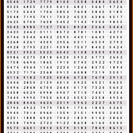
5
5
4
0
4
1
7
2
9
2
7
7
7
9
7
8
1
0
0
0
1
5
5
8
4
0
4
8
4
3
5
6
5
4
9
8
3
2
0
2
6
8
5
5
1
2
1
0
3
3
0
4
1
5
6
6
8
2
1
3
3
6
6
7
4
9
7
2
6
8
5
1
7
3
1
5
4
4
3
7
1
7
0
6
6
3
8
5
4
9
7
6
0
8
8
3
8
4
5
9
5
1
8
5
4
3
0
4
8
3
7
1
9
5
5
7
0
1
1
2
7
0
3
2
5
4
5
2
3
5
6
3
8
6
5
0
5
1
7
8
2
6
2
5
7
0
7
0
0
0
7
6
3
8
2
5
4
5
2
7
7
1
4
3
7
9
3
0
0
0
9
8
3
3
6
9
5
4
3
7
8
9
8
0
8
7
1
0
7
7
7
5
6
1
7
8
9
2
8
1
3
3
6
4
1
5
4
4
4
8
3
4
2
3
5
2
4
6
2
8
3
1
1
1
2
8
5
7
2
9
8
7
8
1
9
1
0
8
1
9
4
2
7
3
1
0
7
4
6
1
5
5
4
6
1
6
4
5
2
7
2
5
9
3
3
4
4
3
1
4
6
6
4
3
7
2
0
3
0
3
4
2
6
8
5
0
2
6
1
7
4
3
0
9
9
2
9
5
6
2
0
3
1
1
2
6
5
3
9
3
2
7
9
2
2
4
9
2
8
1
3
7
9
5
5
2
2
3
1
4
9
3
9
8
8
7
5
0
7
7
8
4
0
2
2
5
4
2
4
6
8
3
2
1
3
3
9
5
2
7
5
0
2
3
5
6
5
4
3
7
5
1
0
8
8
3
0
0
9
9
0
9
0
0
0
0
9
8
6
5
0
2
7
5
3
3
8
1
8
9
6
0
2
0
2
5
9
3
2
5
0
7
7
3
1
2
6
0
2
2
1
7
5
8
4
6
6
9
6
6
1
8
6
5
2
1
9
1
0
1
0
7
4
5
9
2
9
2
2
4
0
7
2
5
7
5
4
7
4
2
4
5
6
4
1
1
1
6
4
1
2
2
3
4
7
1
2
6
6
3
8
3
7
5
3
1
8
9
4
4
4
5
3
2
5
7
1
7
6
4
2
3
6
8
5
0
9
1
3
4
6
0
8
8
7
7
3
1
9
1
3
5
0
1
1
6
1
1
6
7
9
1
8
2
1
1
9
2
5
7
4
0
4
6
1
6
7
2
8
1
7
6
7
8
6
2
9
1
3
4
5
4
4
6
1
2
8
5
0
5
2
1
3
9
3
4
0
1
0
1
0
9
2
5
7
4
5
2
1
3
5
6
3
5
8
5
4
9
6
6
2
8
6
8
5
6
7
0
4
4
2
6
4
0
4
0
1
7
0
7
7
3
2
0
2
5
6
0
2
2
3
4
0
8
8
6
0
2
9
2
0
9
9
8
8
0
9
0
7
7
9
7
1
0
1
7
4
0
1
1
8
2
0
4
4
7
4
4
0
4
9
9
9
0
9
7
9
5
0
5
6
0
4
2
6
0
5
5
3
8
2
3
5
8
4
4
9
3
6
9
2
8
4
6
1
8
4
4
6
1
4
6
2
6
8
2
3
1
9
1
5
9
6
2
8
2
2
2
7
9
6
0
7
5
3
5
7
9
3
3
4
9
2
2
4
7
9
7
9
7
7
8
5
9
5
1
7
5
4
9
1
8
4
5
9
5
2
6
5
2
9
9
4
0
4
7
0
1
4
5
0
9
6
0
6
1
3
5
9
5
2
1
5
1
6
9
9
0
5
5
2
4
5
5
1
0
2
3
1
4
1
8
8
8
7
6
9
2
0
2
7
0
4
2
6
1
8
3
9
3
0
1
4
2
6
3
8
6
0
6
8
0
5
8
4
7
4
9
6
6
2
7
2
2
4
9
1
2
2
4
8
6
3
8
2
6
1
6
0
6
3
0
0
0
0
9
5
7
3
1
6
6
0
1
1
2
8
1
0
1
5
5
7
9
7
3
1
8
3
2
7
8
4
9
4
8
6
1
5
6