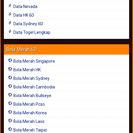
Data Nevada
Data HK 6D
Data Sydney 6D
Data Togel Lengkap
Bola Merah 6D
Bola Merah Singapore
Bola Merah HK
Bola Merah Sydney
Bola Merah Cambodia
Bola Merah Bullseye
Bola Merah Pcso
Bola Merah Korea
Bola Merah Laos
Bola Merah Taipei