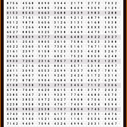
8
7
5
6
2
4
5
6
8
5
8
0
9
0
9
0
9
4
4
8
2
1
7
9
7
2
7
7
2
9
7
0
3
2
5
3
3
5
1
6
2
7
3
5
8
6
9
8
5
4
7
2
8
6
5
8
4
0
9
9
9
3
5
9
5
2
1
2
9
2
0
1
5
3
8
8
5
4
3
7
0
6
6
3
9
3
6
8
8
7
2
0
3
9
3
3
9
8
3
2
1
2
8
8
7
2
1
1
5
6
7
1
6
1
7
9
5
5
7
3
6
0
8
5
4
9
2
1
2
3
4
8
7
9
7
6
8
9
8
8
9
5
1
2
3
9
8
7
8
6
5
6
5
6
2
3
1
2
6
8
3
1
3
1
4
6
1
6
8
5
1
0
3
8
2
6
7
4
2
6
1
2
6
6
3
4
9
8
4
3
7
0
3
6
9
8
3
9
9
9
X
X
X
X
X
3
6
5
0
5
6
5
2
7
9
8
8
5
0
5
0
3
2
5
7
2
9
3
8
2
6
4
6
9
6
4
4
7
0
7
4
1
5
5
1
7
8
9
5
5
0
0
0
9
9
6
7
7
7
5
4
9
6
4
1
6
4
8
3
2
4
0
2
2
4
2
0
2
7
9
3
5
5
1
6
2
5
4
3
7
0
8
0
5
5
2
6
1
0
1
7
5
8
6
5
5
6
2
3
5
3
3
8
8
7
4
0
2
2
4
0
3
6
0
6
5
1
4
5
9
7
3
0
4
4
5
1
6
1
7
7
6
7
1
8
5
9
6
6
3
2
1
6
1
7
2
3
9
7
7
0
1
5
8
4
9
1
2
3
5
0
3
3
3
6
4
4
2
8
1
3
2
6
7
4
3
9
6
0
6
5
0
4
9
4
7
3
3
1
4
6
8
5
1
6
7
5
2
0
2
8
0
5
0
5
6
2
4
8
3
0
9
3
0
3
7
2
5
0
5
2
3
1
6
7
7
8
5
7
3
0
2
8
1
9
3
6
9
2
2
1
2
2
9
2
4
3
9
1
1
3
2
1
6
7
6
9
6
3
9
8
0
4
1
5
4
5
7
1
8
5
3
1
8
9
4
8
9
7
7
2
4
1
1
2
3
0
9
3
3
6
5
5
3
8
2
5
9
9
9
3
0
3
7
1
6
8
6
7
4
7
8
1
6
7
8
8
7
6
4
6
9
0
7
7
9
0
4
1
5
9
2
4
5
9
2
4
2
4
6
5
1
7
2
9
3
3
1
4
5
7
7
7
3
1
8
7
8
7
6
0
9
0
4
4
9
6
8
4
3
8
0
1
0
1
4
0
6
7
4
6
2
9
0
9
4
1
0
8
8
7
5
3
8
2
7
3
5
6
2
2
7
1
0
1
3
4
5
4
9
7
1
1
2
3
5
3
0
6
6
6
7
9
8
8
7
0
4
9
4
0
6
2
0
2
8
6
1
5
6
4
1
4
0
4
3
7
9
7
7
2
4
3
2
5
3
3
8
5
4
9
2
4
7
2
2
1
8
1
9
9
3
3
9
3
7
7
6
9
6
4
6
8
0
8
6
5
7
0
7
6
9
9
8
8
3
8
5
3
8
0
9
7
2
9
5
6
2
7
9
4
9
0
8
8
0
7
0
6
6
1
4
3
8
2
3
2
3
8
2
3
9
5
8
4
9
2
9
0
9
4
7
6
7
4
7
4
0
9
9
4
4
3
4
7
8
5
9
4
4
5
4
3
8
2
9
8
5
0
5
2
5
3
8
2
1
7
0
7
7
0
8
5
4
9
9
7
4
5
9
7
1
3
2
5
4
7
4
3
7
3
9
0
2
2
3
8
7
0
7
6
1
7
7
5
2
3
8
0
8
2
1
3
1
4
4
4
7
6
4
4
4
6
8
5
5
1
4
0
4
1
5
2
1
3
6
6
3
3
6
1
1
6
1
7
0
5
3
6
9
0
9
4
4
8
7
1
4
2
6
9
4
0
9
9
7
0
9
4
4
4
3
2
6
8
4
9
9
6
6
2
0
3
1
4
0
6
6
7
4