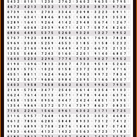
5
4
3
2
5
0
1
0
1
1
1
2
3
0
3
2
7
6
2
8
3
6
0
2
2
9
6
3
5
8
0
7
9
5
5
4
6
7
2
9
4
2
1
3
4
3
5
3
2
5
1
1
5
7
3
9
2
3
0
3
3
8
7
3
1
9
7
3
8
2
0
7
3
9
3
1
0
6
1
7
2
7
0
3
3
3
3
4
4
8
2
0
9
8
8
3
2
2
3
5
0
9
1
1
2
6
9
9
0
9
6
3
4
1
5
8
8
4
6
1
8
1
6
5
2
1
6
8
6
5
0
0
2
9
2
3
5
3
8
2
5
2
8
9
8
1
6
4
1
5
9
2
6
4
1
4
1
4
2
6
2
9
4
8
3
5
6
7
4
2
1
2
6
7
4
9
8
3
7
1
6
0
6
8
5
2
0
3
9
3
9
4
7
1
8
4
2
1
7
8
5
8
7
4
2
8
2
6
0
6
6
8
0
6
6
4
4
8
5
4
5
3
7
5
3
5
2
6
0
6
9
3
2
0
2
1
3
2
7
9
9
9
5
2
7
5
7
5
7
3
7
9
2
3
5
0
8
8
3
2
7
8
5
6
2
2
5
6
1
7
7
6
9
3
3
7
8
2
8
1
5
9
6
9
6
3
0
0
8
8
5
2
5
9
5
4
5
5
3
8
3
1
8
5
4
3
1
5
8
4
5
2
3
2
5
0
5
2
6
8
2
1
6
0
6
9
6
4
1
5
5
4
4
9
4
4
7
2
3
5
6
6
7
3
1
2
1
3
3
6
1
3
5
5
1
5
4
8
4
3
7
2
4
3
7
0
1
6
0
6
2
2
0
1
1
9
1
4
0
4
6
8
0
7
7
1
6
4
0
4
5
2
3
0
3
2
2
9
6
6
7
7
7
4
2
7
6
0
3
3
9
0
2
7
9
9
9
5
2
7
0
1
9
0
9
1
6
9
6
6
7
8
1
3
4
3
0
0
7
7
4
7
3
0
3
9
5
1
8
9
5
2
6
0
6
0
3
8
9
8
5
7
5
1
6
1
0
2
0
2
0
1
5
8
4
2
3
7
2
9
0
0
5
7
3
4
7
1
6
7
4
5
5
1
6
8
8
1
1
2
1
6
2
4
6
9
6
3
4
7
7
9
0
3
3
9
9
7
2
9
7
8
3
4
7
9
9
5
2
7
5
6
1
7
8
9
6
8
6
5
0
9
8
4
3
2
0
9
5
5
3
1
6
6
3
8
0
0
7
7
5
4
0
3
3
1
9
5
8
4
7
6
5
8
4
5
6
0
2
2
0
6
1
5
6
9
9
6
2
8
7
9
5
9
5
2
1
4
9
4
5
7
5
8
4
3
4
7
7
5
2
5
4
0
4
0
6
1
4
5
0
3
5
4
9
9
1
0
3
3
0
6
2
4
6
7
6
1
4
5
0
3
1
3
4
4
5
7
1
8
7
4
7
8
6
9
4
4
0
4
6
3
7
6
4
5
4
5
8
4
1
5
5
4
9
0
9
5
6
2
0
4
4
7
2
2
4
2
4
6
4
8
5
1
6
3
9
9
5
5
1
3
5
4
9
9
8
6
9
6
5
3
7
2
9
5
7
1
4
5
7
3
9
7
7
8
6
3
7
1
0
8
3
5
8
7
1
0
5
5
2
2
4
6
1
1
5
6
6
3
0
9
6
1
7
6
3
0
2
2
3
1
7
1
8
8
7
2
5
7
3
1
1
6
7
5
9
5
7
3
7
6
4
8
3
1
6
9
3
3
5
5
0
3
3
3
0
5
2
7
4
6
8
0
8
9
6
1
2
3
7
8
5
0
5
6
2
8
5
4
5
8
4
8
3
8
9
3
3
6
7
3
1
2
3
7
4
1
2
3
0
1
9
8
8
6
8
9
9
9
5
7
0
8
8
2
8
7
6
4
1
8
4
0
4
9
5
8
7
6
0
7
4
8
3
9
9
3
3
6
6
4
6
5
2
4
1
3
2
5
1
4
3
2
5
0
5
6
3
9
6
7
2
3
5
7
1
8
3
2
6
1
8
0
8
2
9
1
3
4
7
2
3
1
4
5
1
5
7
3
0
4
8
1
9
7
4
3
7
1
3
5
7
5
3