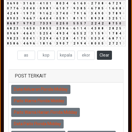
0
6
9
0
9
3
1
6
0
6
4
1
0
1
1
8
0
3
4
7
6
1
6
0
6
2
7
0
8
8
6
7
2
9
2
0
7
7
6
4
3
0
4
0
4
0
9
8
1
9
6
1
0
7
7
9
3
8
5
4
6
7
8
5
4
1
6
0
8
8
4
2
4
9
4
1
9
7
0
7
9
1
6
2
8
3
7
4
0
4
7
9
1
6
7
3
4
9
0
9
3
7
8
9
8
8
9
0
3
3
9
6
6
7
4
6
4
0
4
4
0
5
9
1
1
8
1
9
1
1
8
9
3
8
2
3
2
5
1
6
8
6
8
7
6
9
7
9
2
2
7
3
3
9
3
0
2
5
0
5
5
5
5
7
3
2
2
4
2
6
8
7
5
0
5
6
8
2
3
5
1
6
5
0
5
3
8
5
5
1
2
3
9
6
6
6
1
1
4
5
4
3
8
8
7
2
8
2
5
7
0
9
6
9
6
4
6
4
1
5
5
2
5
4
9
4
9
3
4
7
6
5
5
2
7
3
1
5
9
5
1
7
8
4
3
9
8
2
3
5
0
0
4
1
5
3
2
9
4
4
6
1
2
8
1
4
1
7
5
3
0
3
3
4
7
6
8
7
1
8
8
5
8
6
5
4
6
9
6
6
1
8
1
6
7
3
9
0
7
7
2
9
9
4
4
8
0
0
5
5
2
7
2
1
3
Clear
POST TERKAIT
Data Keluaran Florida Midday
Paito Warna Florida Midday
Paito Warna Harian Florida Midday
Data Paito Florida Midday