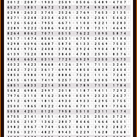
3
0
1
2
3
2
0
8
7
6
1
9
0
3
3
2
5
0
9
9
0
5
0
6
6
5
4
8
9
8
4
7
0
7
7
6
5
2
7
9
1
8
0
1
1
8
6
7
2
9
1
2
8
3
2
3
7
7
4
2
9
9
2
9
2
4
8
5
7
3
0
2
9
8
8
2
6
3
2
5
3
7
4
5
9
2
5
2
6
8
2
7
6
9
6
7
6
5
3
8
2
1
3
5
8
8
2
7
1
8
3
2
4
8
3
2
3
3
4
7
6
2
5
1
6
0
9
6
3
9
2
3
6
1
7
5
4
6
2
8
0
1
2
6
8
5
6
2
4
6
7
9
5
5
1
6
6
7
1
8
1
1
0
0
0
9
2
2
1
3
0
2
8
3
2
2
2
8
9
8
9
2
2
2
4
5
0
8
6
5
9
4
2
2
4
8
7
1
8
9
7
3
1
1
2
4
6
4
9
4
8
2
6
4
1
8
0
6
2
8
7
0
7
1
8
0
5
1
5
6
7
6
2
2
4
1
0
9
5
5
5
8
7
4
2
9
5
1
7
8
1
4
7
4
2
8
5
6
9
6
6
5
3
1
4
6
7
5
9
5
2
4
3
6
9
5
1
8
4
3
9
2
9
8
8
6
0
9
6
6
6
6
8
7
6
5
8
7
0
7
6
1
3
3
6
2
5
6
9
6
7
5
0
3
3
0
9
4
4
8
9
7
5
4
9
2
4
0
8
8
3
7
8
6
5
2
9
2
4
6
9
9
0
4
4
8
7
8
1
9
6
1
3
9
3
7
5
2
0
2
8
9
9
0
9
3
8
4
0
4
4
7
8
3
2
2
5
9
5
5
8
3
7
6
4
9
4
0
4
4
6
6
3
4
7
0
3
1
9
1
7
7
2
9
2
6
9
2
9
2
2
3
5
0
5
3
6
7
3
1
4
0
3
2
5
9
4
2
3
5
8
6
6
8
5
4
1
2
6
8
2
9
1
9
1
7
1
1
5
6
3
2
4
9
4
2
4
4
2
6
7
2
1
2
3
3
6
1
7
8
6
9
9
9
9
4
8
5
0
5
6
8
2
9
2
2
4
0
4
4
9
8
5
0
5
0
9
8
0
8
9
1
2
2
4
8
8
8
6
5
7
5
2
0
2
1
1
1
6
7
7
2
4
9
4
2
4
1
5
6
6
1
0
6
6
7
4
1
9
1
5
2
5
7
3
5
0
2
8
1
6
3
0
5
5
9
8
9
3
3
6
8
5
1
6
6
8
3
3
6
2
2
1
4
5
3
9
8
1
9
0
7
8
9
8
7
1
1
8
9
1
7
8
4
3
5
6
8
2
1
6
9
8
4
3
2
9
9
7
7
2
0
1
8
9
1
1
8
7
6
9
4
1
1
2
7
2
9
2
2
7
9
7
6
4
3
1
1
0
1
8
1
6
2
8
3
6
9
0
9
0
5
0
9
9
2
3
2
3
5
2
6
2
7
9
6
9
1
2
3
6
9
1
8
9
1
8
1
5
6
4
9
3
0
3
4
9
3
3
6
4
2
9
5
5
3
7
5
5
1
2
5
0
0
0
1
8
6
5
2
8
5
2
2
4
4
9
0
6
6
0
7
0
1
1
2
1
8
9
8
7
3
6
6
3
5
0
5
8
4
4
2
5
1
6
0
1
2
0
2
7
9
5
8
4
5
5
1
0
1
2
3
1
1
2
6
1
7
4
2
8
7
5
5
1
2
1
4
1
5
8
1
5
1
6
4
4
3
9
3
3
1
2
5
7
2
5
5
6
2
3
7
2
9
2
0
3
5
6
2
2
1
0
7
7
1
3
6
2
8
2
8
0
7
7
8
4
4
6
1
1
6
6
4
1
6
5
0
1
1
3
9
8
2
1
0
9
6
7
4
9
7
4
9
4
5
6
5
3
8
0
6
1
8
9
2
1
9
2
2
2
8
2
7
9
7
0
3
6
9
3
2
7
1
8
4
8
2
7
9
8
9
4
3
7
6
2
2
9
2
1
6
2
8
1
2
0
6
8
5