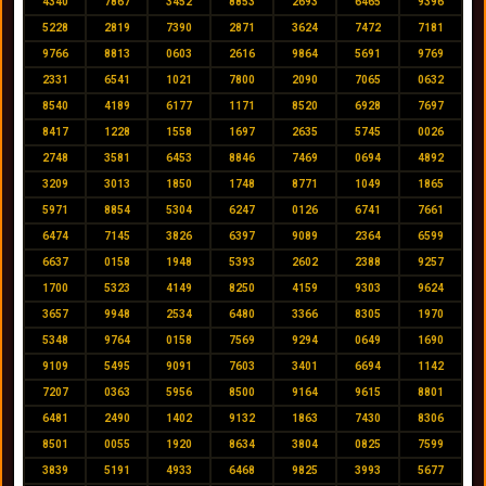
4340
7867
3452
8853
2693
6465
9396
5228
2819
7390
2871
3624
7472
7181
9766
8813
0603
2616
9864
5691
9769
2331
6541
1021
7800
2090
7065
0632
8540
4189
6177
1171
8520
6928
7697
8417
1228
1558
1697
2635
5745
0026
2748
3581
6453
8846
7469
0694
4892
3209
3013
1850
1748
8771
1049
1865
5971
8854
5304
6247
0126
6741
7661
6474
7145
3826
6397
9089
2364
6599
6637
0158
1948
5393
2602
2388
9257
1700
5323
4149
8250
4159
9303
9624
3657
9948
2534
6480
3366
8305
1970
5348
9764
0158
7569
9294
0649
1690
9109
5495
9091
7603
3401
6694
1142
7207
0363
5956
8500
9164
9615
8801
6481
2490
1402
9132
1863
7430
8306
8501
0055
1920
8634
3804
0825
7599
3839
5191
4933
6468
9825
3993
5677