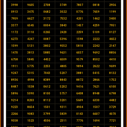
3998
9605
2708
3749
7807
0818
2956
0913
3475
0682
3022
0776
7659
1199
7959
6627
3172
7532
4201
1462
3400
3377
6545
0004
3843
1457
4259
7951
1172
3110
0265
2420
2259
5109
0127
6273
4247
0087
5396
1598
2222
4652
1599
5131
3802
9552
5810
2242
2147
1470
3813
5885
9631
6037
9692
8856
6758
5845
4452
6509
9579
8502
4410
1911
5775
2253
4805
9894
2622
9699
9247
5315
7043
5207
3881
0415
8132
8936
4998
8389
8843
8872
2866
1752
8487
1538
0612
5202
9416
7621
6100
5896
5090
8100
5757
6408
8948
6798
9214
8203
8112
3201
5609
6330
4482
9223
8654
1501
9311
4904
1507
3729
2266
9083
3799
5839
0143
6607
4070
9558
1523
4506
2311
7776
1694
7721