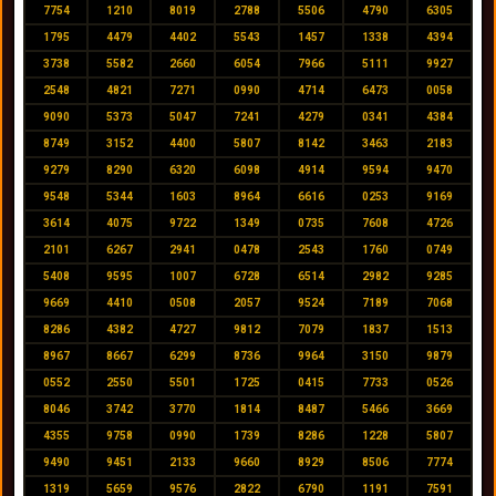
7754
1210
8019
2788
5506
4790
6305
1795
4479
4402
5543
1457
1338
4394
3738
5582
2660
6054
7966
5111
9927
2548
4821
7271
0990
4714
6473
0058
9090
5373
5047
7241
4279
0341
4384
8749
3152
4400
5807
8142
3463
2183
9279
8290
6320
6098
4914
9594
9470
9548
5344
1603
8964
6616
0253
9169
3614
4075
9722
1349
0735
7608
4726
2101
6267
2941
0478
2543
1760
0749
5408
9595
1007
6728
6514
2982
9285
9669
4410
0508
2057
9524
7189
7068
8286
4382
4727
9812
7079
1837
1513
8967
8667
6299
8736
9964
3150
9879
0552
2550
5501
1725
0415
7733
0526
8046
3742
3770
1814
8487
5466
3669
4355
9758
0990
1739
8286
1228
5807
9490
9451
2133
9660
8929
8506
7774
1319
5659
9576
2822
6790
1191
7591