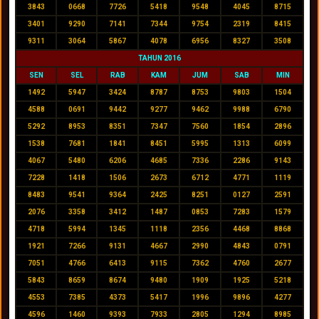
3843
0668
7726
5418
9548
4045
8715
3401
9290
7141
7344
9754
2319
8415
9311
3064
5867
4078
6956
8327
3508
TAHUN 2016
SEN
SEL
RAB
KAM
JUM
SAB
MIN
1492
5947
3424
8787
8753
9803
1504
4588
0691
9442
9277
9462
9988
6790
5292
8953
8351
7347
7560
1854
2896
1538
7681
1841
8451
5995
1313
6099
4067
5480
6206
4685
7336
2286
9143
7228
1418
1506
2673
6712
4771
1119
8483
9541
9364
2425
8251
0127
2591
2076
3358
3412
1487
0853
7283
1579
4718
5994
1345
1118
2356
4468
8868
1921
7266
9131
4667
2990
4843
0791
7051
4766
6413
9115
7362
4760
2677
5843
8659
8674
9480
1909
1925
5218
4553
7385
4373
5417
1996
9896
4277
4596
1460
9393
7933
2805
1294
8985