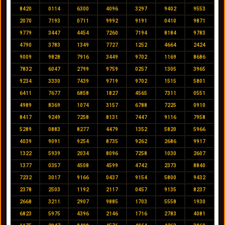
8420
0114
6300
4096
3297
9402
9553
2070
7193
0711
9992
9191
0410
9871
9779
3447
4454
7260
7194
8184
9783
4790
3783
1349
7727
1252
4664
2424
9009
9828
7916
3449
9702
1169
8686
7832
6047
2799
9759
0257
1305
3965
9234
3330
7439
9719
9702
1515
5801
6411
7677
6858
1827
4565
7311
0551
4989
8369
1074
3157
6788
7225
0910
8417
9249
7258
8131
7447
9116
7958
5289
0883
8277
4479
1352
5820
5966
4039
9091
9254
8735
9262
2686
9917
1322
5939
2034
8096
7258
1030
2607
1377
0357
4508
4599
4742
2373
8840
7232
3017
9166
0437
9154
5800
9432
2378
2503
1192
2117
0457
9135
8237
2668
3211
2907
9885
1703
5558
1930
6823
5975
4396
2146
1716
2783
4081