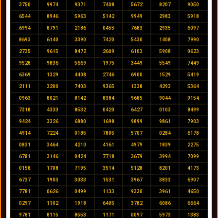
3750
9974
9371
7408
5672
8207
9050
6544
8946
5963
5142
9949
2983
5918
6994
8791
2186
0455
7683
2935
6097
8693
6140
3390
7420
5430
1408
7990
2735
9615
8472
2609
6103
5908
0623
9528
9836
5669
1975
3449
5549
7449
6369
1329
4408
2746
6900
1529
5419
2111
3200
7403
9365
1338
4293
5364
0963
8021
8142
8384
9685
9044
9154
7318
4333
8532
0420
6427
0103
8499
9424
3326
6880
1698
9899
9861
7903
4914
7224
0185
7805
5707
0284
6178
0831
3464
4210
4161
4979
1839
2275
6781
3146
0424
7718
3679
3994
7099
0158
1708
7195
3514
5128
8201
4173
6737
1903
3033
1531
3967
3833
6907
7781
0626
0499
1133
9330
3961
4650
0297
1102
1918
6405
3782
6086
6664
9781
8115
8553
1171
0097
5973
1383