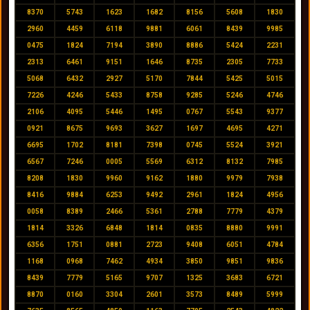
8370
5743
1623
1682
8156
5608
1830
2960
4459
6118
9881
6061
8439
9985
0475
1824
7194
3890
8886
5424
2231
2313
6461
9151
1646
8735
2305
7733
5068
6432
2927
5170
7844
5425
5015
7226
4246
5433
8758
9285
5246
4746
2106
4095
5446
1495
0767
5543
9377
0921
8675
9693
3627
1697
4695
4271
6695
1702
8181
7398
0745
5524
3921
6567
7246
0005
5569
6312
8132
7985
8208
1830
9960
9162
1880
9979
7938
8416
9884
6253
9492
2961
1824
4956
0058
8389
2466
5361
2788
7779
4379
1814
3326
6848
1814
0835
8880
9991
6356
1751
0881
2723
9408
6051
4784
1168
0968
7462
4934
3850
9851
9836
8439
7779
5165
9707
1325
3683
6721
8870
0160
3304
2601
3573
8489
5999