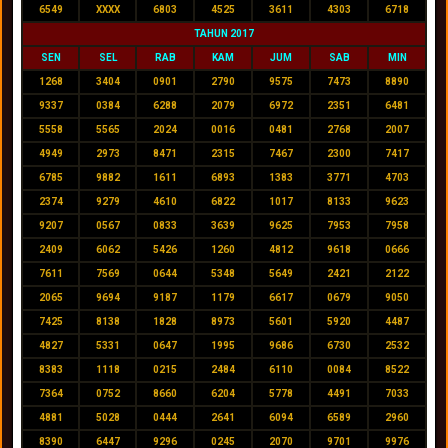
6549
XXXX
6803
4525
3611
4303
6718
TAHUN 2017
SEN
SEL
RAB
KAM
JUM
SAB
MIN
1268
3404
0901
2790
9575
7473
8890
9337
0384
6288
2079
6972
2351
6481
5558
5565
2024
0016
0481
2768
2007
4949
2973
8471
2315
7467
2300
7417
6785
9882
1611
6893
1383
3771
4703
2374
9279
4610
6822
1017
8133
9623
9207
0567
0833
3639
9625
7953
7958
2409
6062
5426
1260
4812
9618
0666
7611
7569
0644
5348
5649
2421
2122
2065
9694
9187
1179
6617
0679
9050
7425
8138
1828
8973
5601
5920
4487
4827
5331
0647
1995
9686
6730
2532
8383
1118
0215
2484
6110
0084
8522
7364
0752
8660
6204
5778
4491
7033
4881
5028
0444
2641
6094
6589
2960
8390
6447
9296
0245
2070
9701
9976