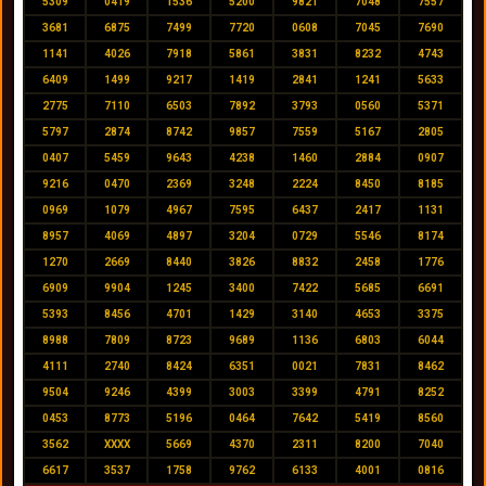
5309
0419
1536
5200
9821
7048
7557
3681
6875
7499
7720
0608
7045
7690
1141
4026
7918
5861
3831
8232
4743
6409
1499
9217
1419
2841
1241
5633
2775
7110
6503
7892
3793
0560
5371
5797
2874
8742
9857
7559
5167
2805
0407
5459
9643
4238
1460
2884
0907
9216
0470
2369
3248
2224
8450
8185
0969
1079
4967
7595
6437
2417
1131
8957
4069
4897
3204
0729
5546
8174
1270
2669
8440
3826
8832
2458
1776
6909
9904
1245
3400
7422
5685
6691
5393
8456
4701
1429
3140
4653
3375
8988
7809
8723
9689
1136
6803
6044
4111
2740
8424
6351
0021
7831
8462
9504
9246
4399
3003
3399
4791
8252
0453
8773
5196
0464
7642
5419
8560
3562
XXXX
5669
4370
2311
8200
7040
6617
3537
1758
9762
6133
4001
0816