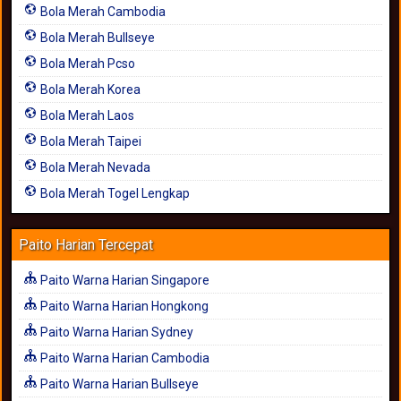
Bola Merah Cambodia
Bola Merah Bullseye
Bola Merah Pcso
Bola Merah Korea
Bola Merah Laos
Bola Merah Taipei
Bola Merah Nevada
Bola Merah Togel Lengkap
Paito Harian Tercepat
Paito Warna Harian Singapore
Paito Warna Harian Hongkong
Paito Warna Harian Sydney
Paito Warna Harian Cambodia
Paito Warna Harian Bullseye