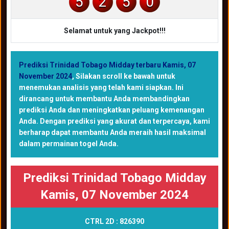
5
2
5
0
Selamat untuk yang Jackpot!!!
Prediksi Trinidad Tobago Midday terbaru Kamis, 07
November 2024
,
Silakan scroll ke bawah untuk
menemukan analisis yang telah kami siapkan. Ini
dirancang untuk membantu Anda membandingkan
prediksi Anda dan meningkatkan peluang kemenangan
Anda. Dengan prediksi yang akurat dan terpercaya, kami
berharap dapat membantu Anda meraih hasil maksimal
dalam permainan togel Anda.
Prediksi Trinidad Tobago Midday
Kamis, 07 November 2024
CTRL 2D :
826390