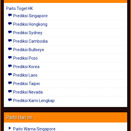
Paito Togel HK
Prediksi Singapore
Prediksi Hongkong
Prediksi Sydney
Prediksi Cambodia
Prediksi Bullseye
Prediksi Pcso
Prediksi Korea
Prediksi Laos
Prediksi Taipei
Prediksi Nevada
Prediksi Kami Lengkap
Paito Hari Ini
Paito Warna Singapore