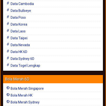
Data Cambodia
Data Bullseye
Data Pcso
Data Korea
Data Laos
Data Taipei
Data Nevada
Data HK 6D
Data Sydney 6D
Data Togel Lengkap
Bola Merah 6D
Bola Merah Singapore
Bola Merah HK
Bola Merah Sydney