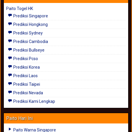
Paito Togel HK
Prediksi Singapore
Prediksi Hongkong
Prediksi Sydney
Prediksi Cambodia
Prediksi Bullseye
Prediksi Pcso
Prediksi Korea
Prediksi Laos
Prediksi Taipei
Prediksi Nevada
Prediksi Kami Lengkap
Paito Hari Ini
Paito Warna Singapore