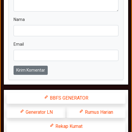
Nama
Email
Kirim Komentar
BBFS GENERATOR
Generator LN
Rumus Harian
Rekap Kumat