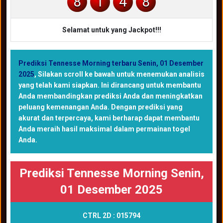
8
1
4
8
Selamat untuk yang Jackpot!!!
Prediksi Tennesse Morning terbaru Senin, 01 Desember
2025
,
Silakan scroll ke bawah untuk menemukan analisis
yang telah kami siapkan. Ini dirancang untuk membantu
Anda membandingkan prediksi Anda dan meningkatkan
peluang kemenangan Anda. Dengan prediksi yang
akurat dan terpercaya, kami berharap dapat membantu
Anda meraih hasil maksimal dalam permainan togel
Anda.
Prediksi Tennesse Morning Senin,
01 Desember 2025
CTRL 2D :
015794