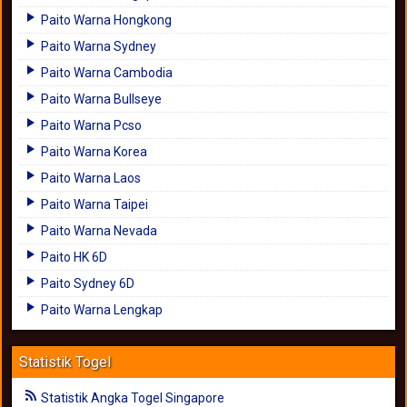
Paito Warna Hongkong
Paito Warna Sydney
Paito Warna Cambodia
Paito Warna Bullseye
Paito Warna Pcso
Paito Warna Korea
Paito Warna Laos
Paito Warna Taipei
Paito Warna Nevada
Paito HK 6D
Paito Sydney 6D
Paito Warna Lengkap
Statistik Togel
Statistik Angka Togel Singapore