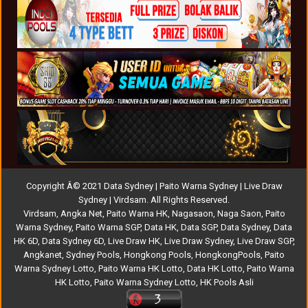
Copyright
Â©
2021 Data Sydney | Paito Warna Sydney | Live Draw
Sydney | Virdsam. All Rights Reserved.
Virdsam
,
Angka Net
,
Paito Warna HK
,
Nagasaon
,
Naga Saon
,
Paito
Warna Sydney
,
Paito Warna SGP
,
Data HK
,
Data SGP
,
Data Sydney
,
Data
HK 6D
,
Data Sydney 6D
,
Live Draw HK
,
Live Draw Sydney
,
Live Draw SGP
,
Angkanet
,
Sydney Pools
,
Hongkong Pools
,
HongkongPools
,
Paito
Warna Sydney Lotto
,
Paito Warna HK Lotto
,
Data HK Lotto
,
Paito Warna
HK Lotto
,
Paito Warna Sydney Lotto
,
HK Pools Asli