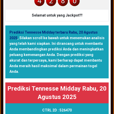
4
2
8
0
Selamat untuk yang Jackpot!!!
Prediksi Tennesse Midday terbaru Rabu, 20 Agustus
2025
,
Silakan scroll ke bawah untuk menemukan analisis
yang telah kami siapkan. Ini dirancang untuk membantu
Anda membandingkan prediksi Anda dan meningkatkan
peluang kemenangan Anda. Dengan prediksi yang
akurat dan terpercaya, kami berharap dapat membantu
Anda meraih hasil maksimal dalam permainan togel
Anda.
Prediksi Tennesse Midday Rabu, 20
Agustus 2025
CTRL 2D :
526470