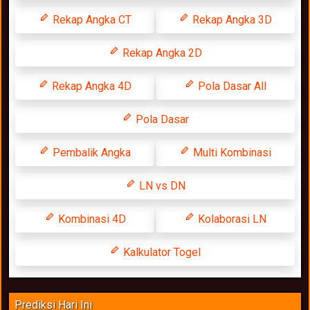
Rekap Angka CT
Rekap Angka 3D
Rekap Angka 2D
Rekap Angka 4D
Pola Dasar All
Pola Dasar
Pembalik Angka
Multi Kombinasi
LN vs DN
Kombinasi 4D
Kolaborasi LN
Kalkulator Togel
Prediksi Hari Ini