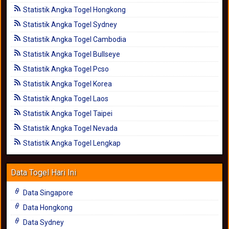
Statistik Angka Togel Hongkong
Statistik Angka Togel Sydney
Statistik Angka Togel Cambodia
Statistik Angka Togel Bullseye
Statistik Angka Togel Pcso
Statistik Angka Togel Korea
Statistik Angka Togel Laos
Statistik Angka Togel Taipei
Statistik Angka Togel Nevada
Statistik Angka Togel Lengkap
Data Togel Hari Ini
Data Singapore
Data Hongkong
Data Sydney