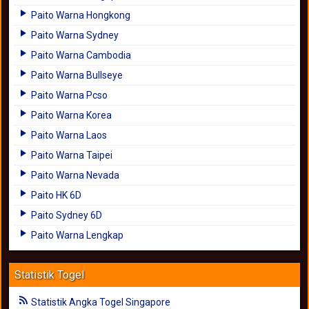
Paito Warna Hongkong
Paito Warna Sydney
Paito Warna Cambodia
Paito Warna Bullseye
Paito Warna Pcso
Paito Warna Korea
Paito Warna Laos
Paito Warna Taipei
Paito Warna Nevada
Paito HK 6D
Paito Sydney 6D
Paito Warna Lengkap
Statistik Togel
Statistik Angka Togel Singapore