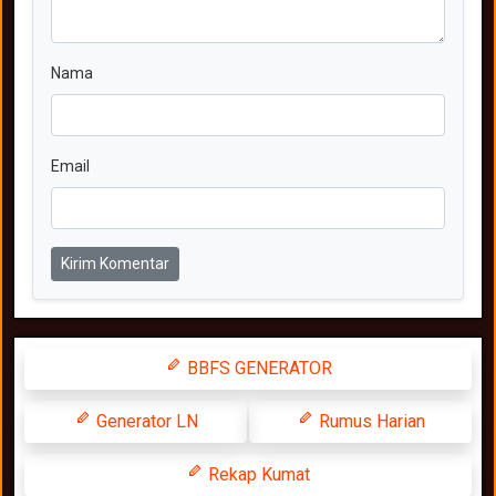
Nama
Email
Kirim Komentar
BBFS GENERATOR
Generator LN
Rumus Harian
Rekap Kumat