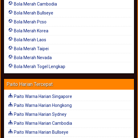
Bola Merah Cambodia
Bola Merah Bullseye
Bola Merah Pcso
Bola Merah Korea
Bola Merah Laos
Bola Merah Taipei
Bola Merah Nevada
Bola Merah Togel Lengkap
Paito Harian Tercepat
Paito Warna Harian Singapore
Paito Warna Harian Hongkong
Paito Warna Harian Sydney
Paito Warna Harian Cambodia
Paito Warna Harian Bullseye