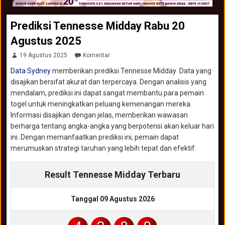
Prediksi Tennesse Midday Rabu 20
Agustus 2025
19 Agustus 2025
Komentar
Data Sydney
memberikan prediksi Tennesse Midday Data yang
disajikan bersifat akurat dan terpercaya. Dengan analisis yang
mendalam, prediksi ini dapat sangat membantu para pemain
togel untuk meningkatkan peluang kemenangan mereka.
Informasi disajikan dengan jelas, memberikan wawasan
berharga tentang angka-angka yang berpotensi akan keluar hari
ini. Dengan memanfaatkan prediksi ini, pemain dapat
merumuskan strategi taruhan yang lebih tepat dan efektif.
Result Tennesse Midday Terbaru
Tanggal 09 Agustus 2026