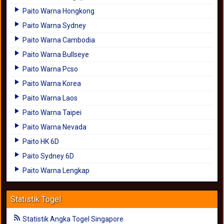
Paito Warna Hongkong
Paito Warna Sydney
Paito Warna Cambodia
Paito Warna Bullseye
Paito Warna Pcso
Paito Warna Korea
Paito Warna Laos
Paito Warna Taipei
Paito Warna Nevada
Paito HK 6D
Paito Sydney 6D
Paito Warna Lengkap
Statistik Togel
Statistik Angka Togel Singapore