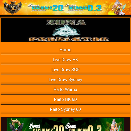
Home
Live Draw HK
Live Draw SGP
Live Draw Sydney
Paito Warna
Paito HK 6D
Paito Sydney 6D