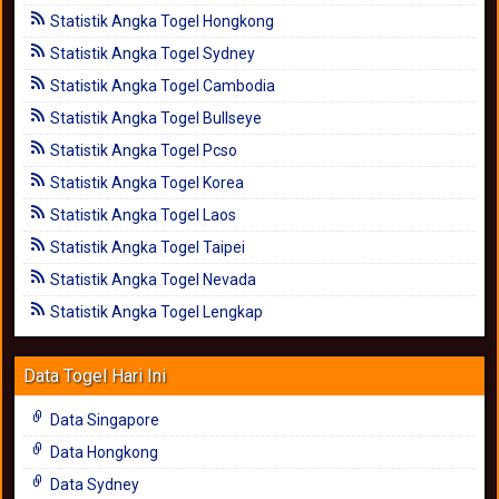
Statistik Angka Togel Hongkong
Statistik Angka Togel Sydney
Statistik Angka Togel Cambodia
Statistik Angka Togel Bullseye
Statistik Angka Togel Pcso
Statistik Angka Togel Korea
Statistik Angka Togel Laos
Statistik Angka Togel Taipei
Statistik Angka Togel Nevada
Statistik Angka Togel Lengkap
Data Togel Hari Ini
Data Singapore
Data Hongkong
Data Sydney