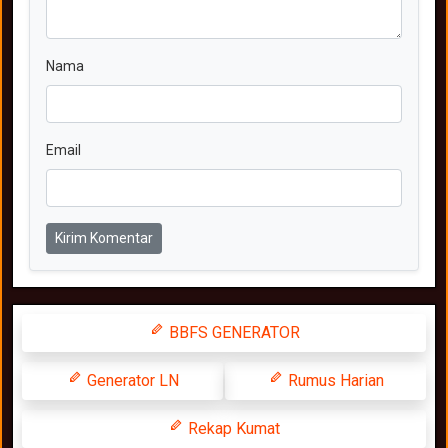
Nama
Email
Kirim Komentar
BBFS GENERATOR
Generator LN
Rumus Harian
Rekap Kumat