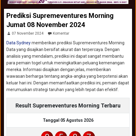
Prediksi Supremeventures Morning
Jumat 08 November 2024
07 November 2024
Komentar
Data Sydney
memberikan prediksi Supremeventures Morning
Data yang disajikan bersifat akurat dan terpercaya. Dengan
analisis yang mendalam, prediksi ini dapat sangat membantu
para pemain togel untuk meningkatkan peluang kemenangan
mereka. Informasi disajikan dengan jelas, memberikan
wawasan berharga tentang angka-angka yang berpotensi akan
keluar hari ini. Dengan memanfaatkan prediksi ini, pemain dapat
merumuskan strategi taruhan yang lebih tepat dan efektif.
Result Supremeventures Morning Terbaru
Tanggal 05 Agustus 2026