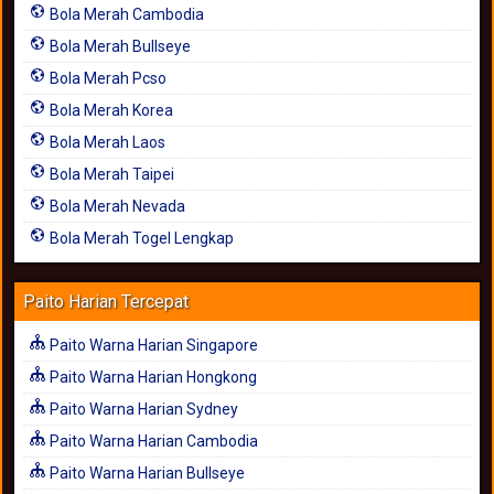
Bola Merah Cambodia
Bola Merah Bullseye
Bola Merah Pcso
Bola Merah Korea
Bola Merah Laos
Bola Merah Taipei
Bola Merah Nevada
Bola Merah Togel Lengkap
Paito Harian Tercepat
Paito Warna Harian Singapore
Paito Warna Harian Hongkong
Paito Warna Harian Sydney
Paito Warna Harian Cambodia
Paito Warna Harian Bullseye