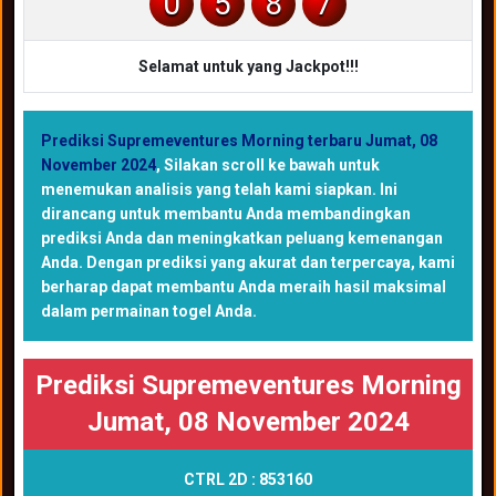
0
5
8
7
Selamat untuk yang Jackpot!!!
Prediksi Supremeventures Morning terbaru Jumat, 08
November 2024
,
Silakan scroll ke bawah untuk
menemukan analisis yang telah kami siapkan. Ini
dirancang untuk membantu Anda membandingkan
prediksi Anda dan meningkatkan peluang kemenangan
Anda. Dengan prediksi yang akurat dan terpercaya, kami
berharap dapat membantu Anda meraih hasil maksimal
dalam permainan togel Anda.
Prediksi Supremeventures Morning
Jumat, 08 November 2024
CTRL 2D :
853160