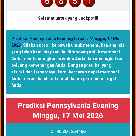
6
8
5
1
Selamat untuk yang Jackpot!!!
Prediksi Pennsylvania Evening terbaru Minggu, 17 Mei
2026
,
Silakan scroll ke bawah untuk menemukan analisis
yang telah kami siapkan. Ini dirancang untuk membantu
Anda membandingkan prediksi Anda dan meningkatkan
peluang kemenangan Anda. Dengan prediksi yang
akurat dan terpercaya, kami berharap dapat membantu
Anda meraih hasil maksimal dalam permainan togel
Anda.
Prediksi Pennsylvania Evening
Minggu, 17 Mei 2026
CTRL 2D :
254186