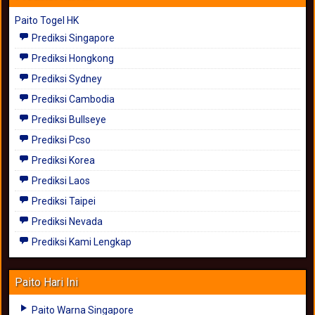
Paito Togel HK
Prediksi Singapore
Prediksi Hongkong
Prediksi Sydney
Prediksi Cambodia
Prediksi Bullseye
Prediksi Pcso
Prediksi Korea
Prediksi Laos
Prediksi Taipei
Prediksi Nevada
Prediksi Kami Lengkap
Paito Hari Ini
Paito Warna Singapore