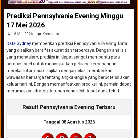
Prediksi Pennsylvania Evening Minggu
17 Mei 2026
16 Mei 2026
Komentar
Data Sydney
memberikan prediksi Pennsylvania Evening Data
yang disajikan bersifat akurat dan terpercaya. Dengan analisis
yang mendalam, prediksi ini dapat sangat membantu para
pemain togel untuk meningkatkan peluang kemenangan
mereka. Informasi disajikan dengan jelas, memberikan
wawasan berharga tentang angka-angka yang berpotensi akan
keluar hari ini. Dengan memanfaatkan prediksi ini, pemain dapat
merumuskan strategi taruhan yang lebih tepat dan efektif.
Result Pennsylvania Evening Terbaru
Tanggal 08 Agustus 2026