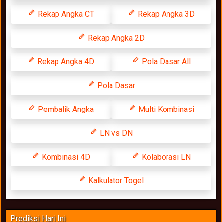
Rekap Angka CT
Rekap Angka 3D
Rekap Angka 2D
Rekap Angka 4D
Pola Dasar All
Pola Dasar
Pembalik Angka
Multi Kombinasi
LN vs DN
Kombinasi 4D
Kolaborasi LN
Kalkulator Togel
Prediksi Hari Ini