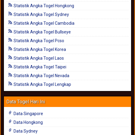
Statistik Angka Togel Hongkong
Statistik Angka Togel Sydney
Statistik Angka Togel Cambodia
Statistik Angka Togel Bullseye
Statistik Angka Togel Pcso
Statistik Angka Togel Korea
Statistik Angka Togel Laos
Statistik Angka Togel Taipei
Statistik Angka Togel Nevada
Statistik Angka Togel Lengkap
Data Togel Hari Ini
Data Singapore
Data Hongkong
Data Sydney