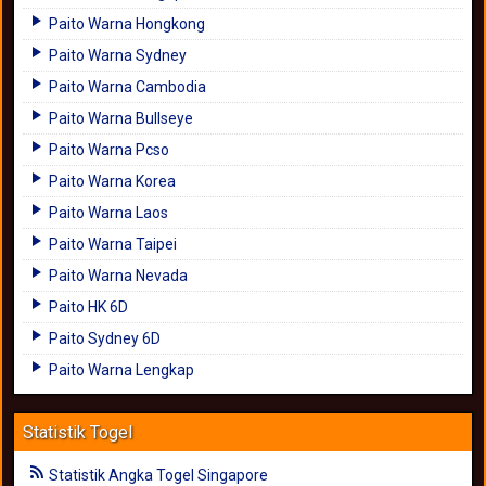
Paito Warna Hongkong
Paito Warna Sydney
Paito Warna Cambodia
Paito Warna Bullseye
Paito Warna Pcso
Paito Warna Korea
Paito Warna Laos
Paito Warna Taipei
Paito Warna Nevada
Paito HK 6D
Paito Sydney 6D
Paito Warna Lengkap
Statistik Togel
Statistik Angka Togel Singapore