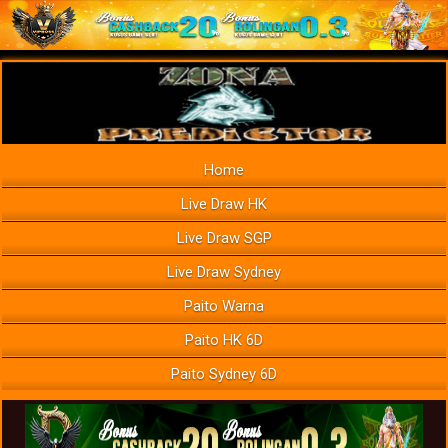
Home
Live Draw HK
Live Draw SGP
Live Draw Sydney
Paito Warna
Paito HK 6D
Paito Sydney 6D