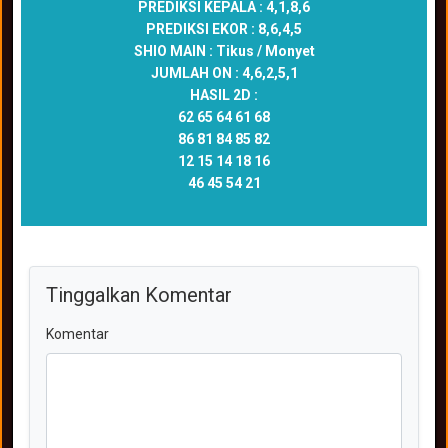
PREDIKSI KEPALA :
4,1,8,6
PREDIKSI EKOR :
8,6,4,5
SHIO MAIN :
Tikus / Monyet
JUMLAH ON :
4,6,2,5,1
HASIL 2D :
62 65 64 61 68
86 81 84 85 82
12 15 14 18 16
46 45 54 21
Tinggalkan Komentar
Komentar