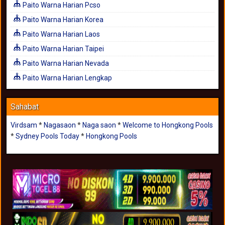
Paito Warna Harian Pcso
Paito Warna Harian Korea
Paito Warna Harian Laos
Paito Warna Harian Taipei
Paito Warna Harian Nevada
Paito Warna Harian Lengkap
Sahabat
Virdsam
*
Nagasaon
*
Naga saon
*
Welcome to Hongkong Pools
*
Sydney Pools Today
*
Hongkong Pools