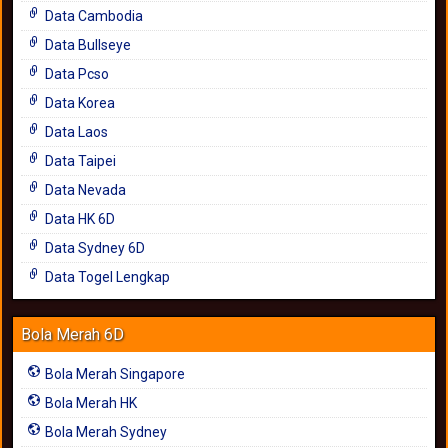
Data Cambodia
Data Bullseye
Data Pcso
Data Korea
Data Laos
Data Taipei
Data Nevada
Data HK 6D
Data Sydney 6D
Data Togel Lengkap
Bola Merah 6D
Bola Merah Singapore
Bola Merah HK
Bola Merah Sydney