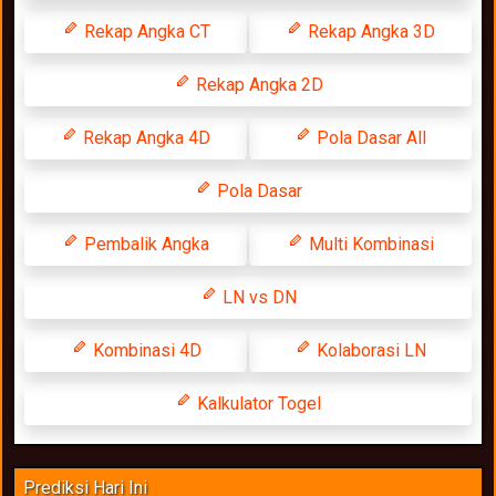
Rekap Angka CT
Rekap Angka 3D
Rekap Angka 2D
Rekap Angka 4D
Pola Dasar All
Pola Dasar
Pembalik Angka
Multi Kombinasi
LN vs DN
Kombinasi 4D
Kolaborasi LN
Kalkulator Togel
Prediksi Hari Ini