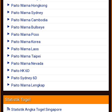
Paito Warna Hongkong
Paito Warna Sydney
Paito Warna Cambodia
Paito Warna Bullseye
Paito Warna Pcso
Paito Warna Korea
Paito Warna Laos
Paito Warna Taipei
Paito Warna Nevada
Paito HK 6D
Paito Sydney 6D
Paito Warna Lengkap
Statistik Togel
Statistik Angka Togel Singapore