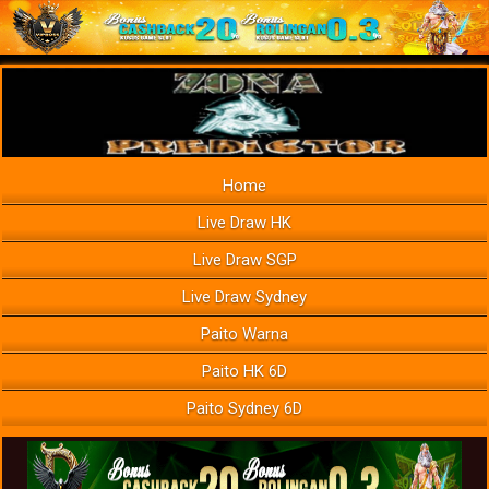
Home
Live Draw HK
Live Draw SGP
Live Draw Sydney
Paito Warna
Paito HK 6D
Paito Sydney 6D