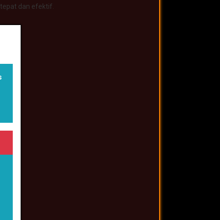
tepat dan efektif.
s