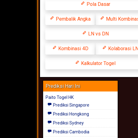
Pola Dasar
Pembalik Angka
Multi Kombina
LN vs DN
Kombinasi 4D
Kolaborasi L
Kalkulator Togel
Prediksi Hari Ini
Paito Togel HK
Prediksi Singapore
Prediksi Hongkong
Prediksi Sydney
Prediksi Cambodia