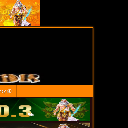
ney 6D