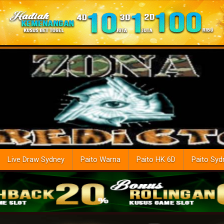
Live Draw Sydney
Paito Warna
Paito HK 6D
Paito Syd