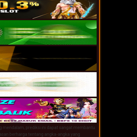
ang mendalam, prediksi ini dapat sangat membantu
wasan berharga tentang angka-angka yang