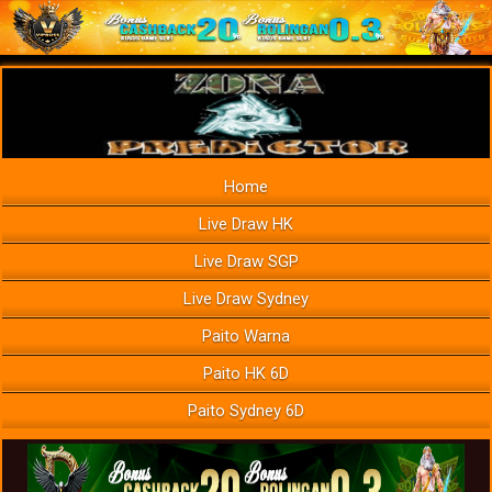
Home
Live Draw HK
Live Draw SGP
Live Draw Sydney
Paito Warna
Paito HK 6D
Paito Sydney 6D