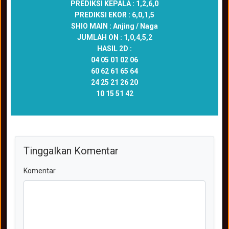
PREDIKSI KEPALA :
1,2,6,0
PREDIKSI EKOR :
6,0,1,5
SHIO MAIN :
Anjing / Naga
JUMLAH ON :
1,0,4,5,2
HASIL 2D :
04 05 01 02 06
60 62 61 65 64
24 25 21 26 20
10 15 51 42
Tinggalkan Komentar
Komentar