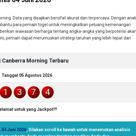
ing Data yang disajikan bersifat akurat dan terpercaya. Dengan anali
embantu para pemain togel untuk meningkatkan peluang kemenangan
emberikan wawasan berharga tentang angka-angka yang berpotensi aka
 ini, pemain dapat merumuskan strategi taruhan yang lebih tepat dan
t Canberra Morning Terbaru
Tanggal 05 Agustus 2026
1
3
7
4
elamat untuk yang Jackpot!!!
 04 Juni 2026
,
Silakan scroll ke bawah untuk menemukan analisis