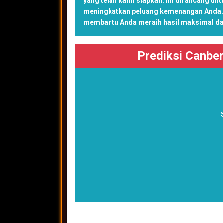
yang telah kami siapkan. Ini dirancang 
meningkatkan peluang kemenangan Anda. D
membantu Anda meraih hasil maksimal da
Prediksi Canbe