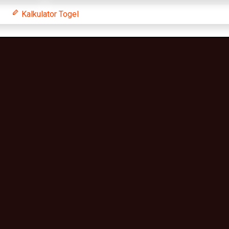
Kalkulator Togel