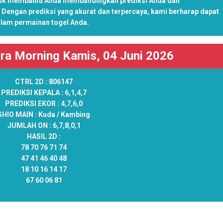
untuk membantu Anda membandingkan prediksi Anda dan
engan prediksi yang akurat dan terpercaya, kami berharap dapat
lam permainan togel Anda.
rra Morning Kamis, 04 Juni 2026
CTRL 2D :
806147
PREDIKSI KEPALA :
6,1,4,7
PREDIKSI EKOR :
4,7,6,0
SHIO MAIN :
Kuda / Kambing
JUMLAH ON :
6,7,8,0,1
HASIL 2D :
78 70 76 71 74
47 41 46 40 48
18 10 16 14 17
67 60 06 81