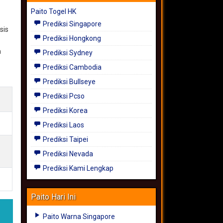
Paito Togel HK
Prediksi Singapore
sis
Prediksi Hongkong
n
Prediksi Sydney
Prediksi Cambodia
Prediksi Bullseye
Prediksi Pcso
Prediksi Korea
Prediksi Laos
Prediksi Taipei
Prediksi Nevada
Prediksi Kami Lengkap
Paito Hari Ini
Paito Warna Singapore