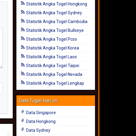
Statistik Angka Togel Hongkong
Statistik Angka Togel Sydney
Statistik Angka Togel Cambodia
Statistik Angka Togel Bullseye
Statistik Angka Togel Pcso
Statistik Angka Togel Korea
Statistik Angka Togel Laos
Statistik Angka Togel Taipei
Statistik Angka Togel Nevada
Statistik Angka Togel Lengkap
Data Togel Hari Ini
Data Singapore
Data Hongkong
Data Sydney