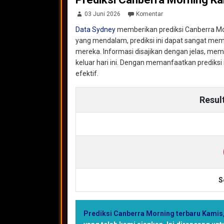
03 Juni 2026
Komentar
Data Sydney
memberikan prediksi Canberra Morn
yang mendalam, prediksi ini dapat sangat m
mereka. Informasi disajikan dengan jelas, m
keluar hari ini. Dengan memanfaatkan prediksi
efektif.
Resul
S
Prediksi Canberra Morning terbaru Kamis,