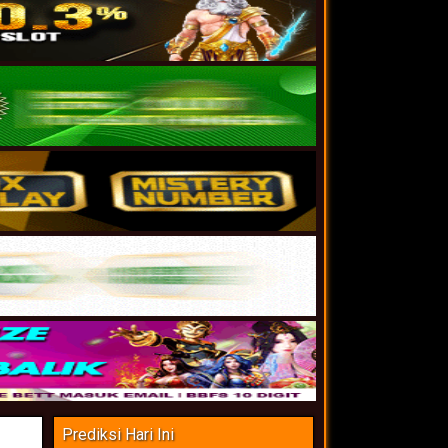
Prediksi Hari Ini