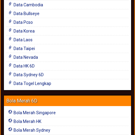
Data Cambodia
Data Bullseye
Data Pcso
Data Korea
Data Laos
Data Taipei
Data Nevada
Data HK 6D
Data Sydney 6D
Data Togel Lengkap
Bola Merah 6D
Bola Merah Singapore
Bola Merah HK
Bola Merah Sydney