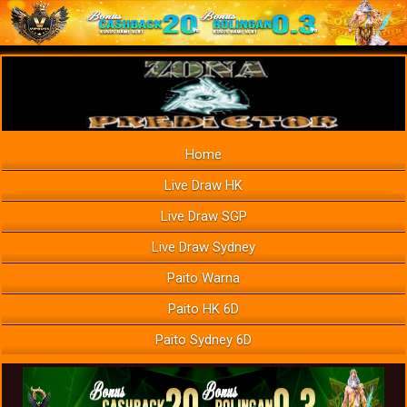
Home
Live Draw HK
Live Draw SGP
Live Draw Sydney
Paito Warna
Paito HK 6D
Paito Sydney 6D