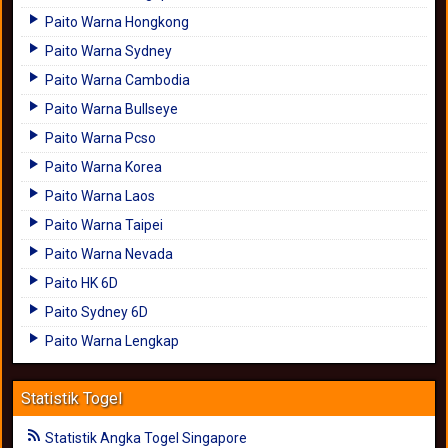
Paito Warna Hongkong
Paito Warna Sydney
Paito Warna Cambodia
Paito Warna Bullseye
Paito Warna Pcso
Paito Warna Korea
Paito Warna Laos
Paito Warna Taipei
Paito Warna Nevada
Paito HK 6D
Paito Sydney 6D
Paito Warna Lengkap
Statistik Togel
Statistik Angka Togel Singapore