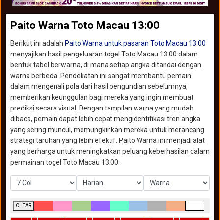
Paito Warna Toto Macau 13:00
Berikut ini adalah
Paito Warna untuk pasaran Toto Macau 13:00
menyajikan hasil pengeluaran togel Toto Macau 13:00 dalam
bentuk tabel berwarna, di mana setiap angka ditandai dengan
warna berbeda. Pendekatan ini sangat membantu pemain
dalam mengenali pola dari hasil pengundian sebelumnya,
memberikan keunggulan bagi mereka yang ingin membuat
prediksi secara visual. Dengan tampilan warna yang mudah
dibaca, pemain dapat lebih cepat mengidentifikasi tren angka
yang sering muncul, memungkinkan mereka untuk merancang
strategi taruhan yang lebih efektif. Paito Warna ini menjadi alat
yang berharga untuk meningkatkan peluang keberhasilan dalam
permainan togel Toto Macau 13:00.
CLEAR