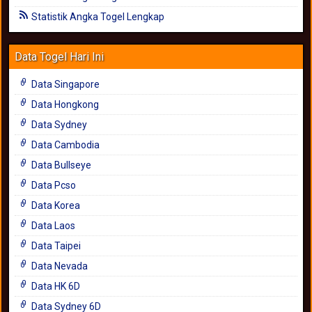
Statistik Angka Togel Lengkap
Data Togel Hari Ini
Data Singapore
Data Hongkong
Data Sydney
Data Cambodia
Data Bullseye
Data Pcso
Data Korea
Data Laos
Data Taipei
Data Nevada
Data HK 6D
Data Sydney 6D