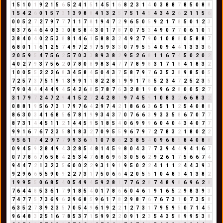
1
5
1
0
1
9
2
1
5
6
5
2
4
1
5
1
4
5
1
6
8
2
3
1
4
0
3
8
8
7
8
5
0
8
8
1
5
4
2
6
0
1
5
7
3
1
3
9
8
8
4
1
3
2
5
7
5
1
4
5
4
3
4
2
6
2
1
1
5
6
0
0
5
2
7
2
7
9
7
7
7
1
1
7
8
1
9
4
7
2
9
6
5
0
5
9
2
1
7
8
5
0
1
2
3
8
3
7
6
4
6
4
0
3
3
0
8
5
8
4
3
0
1
7
8
7
0
7
5
3
4
9
0
7
7
0
6
1
0
1
3
8
4
0
4
0
2
5
3
8
8
1
4
6
1
5
8
8
3
2
4
9
2
7
9
0
1
0
8
8
0
5
8
8
7
6
8
0
1
1
6
1
2
5
7
4
9
7
2
9
7
5
9
3
3
0
7
9
5
5
4
0
9
4
4
1
3
3
3
6
2
0
5
9
5
4
7
5
6
2
5
7
0
3
3
8
9
3
8
2
9
5
2
6
8
1
1
6
7
4
5
0
2
0
2
4
0
2
7
9
3
7
5
6
2
0
7
8
0
8
9
8
3
4
7
7
7
8
9
8
3
1
7
1
8
4
1
8
3
2
1
0
0
5
5
2
2
2
6
8
3
4
5
8
4
5
0
4
3
7
5
8
7
9
7
6
3
5
3
8
9
8
5
0
5
7
2
5
7
3
7
5
1
9
1
3
9
9
1
1
8
2
2
8
1
9
9
1
7
8
5
2
3
4
7
2
5
2
3
5
7
9
0
4
4
4
4
4
9
4
5
4
2
6
8
5
7
8
7
6
3
2
8
1
9
0
9
6
2
8
0
0
5
2
7
3
1
7
9
7
2
4
7
2
9
4
1
5
2
7
2
4
2
8
1
9
7
4
5
9
1
0
8
3
2
6
6
8
3
2
0
8
8
1
9
5
6
7
3
1
7
9
7
6
4
2
9
7
4
2
1
8
6
6
3
6
5
1
1
2
5
4
0
8
8
8
6
3
0
3
4
1
6
8
5
6
7
8
1
9
9
3
4
3
7
0
7
6
6
3
9
3
3
5
8
6
7
0
7
7
8
7
3
1
4
4
5
1
1
2
1
4
4
5
9
5
1
8
5
4
0
6
9
9
9
6
0
4
0
4
3
4
0
7
7
9
9
1
6
7
6
7
2
3
5
8
1
8
3
2
7
0
9
5
5
9
6
7
9
7
2
7
8
3
2
1
8
0
2
2
9
5
6
1
7
4
2
9
7
7
9
9
3
6
9
1
0
7
8
6
2
3
8
5
4
0
9
6
8
5
8
4
0
8
8
0
9
4
5
9
2
8
4
9
4
3
2
8
5
4
8
1
4
5
9
8
0
4
3
7
7
3
9
4
4
9
4
1
6
7
0
7
7
8
6
7
6
5
8
4
2
5
3
4
7
6
8
6
9
6
3
0
5
6
2
9
2
6
1
7
5
6
6
7
4
9
4
4
7
2
1
3
2
3
5
6
0
0
2
2
9
3
1
9
1
9
5
0
2
2
4
1
1
1
2
4
4
3
9
3
9
2
9
6
6
5
5
9
0
9
2
2
7
3
1
7
5
0
6
6
4
2
0
5
5
1
0
4
8
3
4
1
3
8
2
1
9
9
5
5
0
6
8
5
4
0
5
4
9
4
5
9
2
8
1
7
7
6
2
8
7
4
8
9
8
6
9
6
2
8
7
6
4
4
8
5
3
6
1
7
9
1
8
5
4
0
1
7
8
6
6
0
4
6
1
9
1
6
5
2
9
8
3
9
3
7
4
7
7
5
7
3
6
9
6
2
9
6
8
5
9
6
1
7
8
2
9
8
7
6
7
6
7
3
1
0
7
3
5
8
6
3
5
2
7
3
9
2
3
5
7
0
5
4
9
6
1
9
2
2
1
2
7
3
1
7
9
5
9
5
0
7
1
4
5
9
6
4
8
3
2
5
1
6
7
8
5
3
7
1
5
9
9
2
2
0
9
1
2
3
5
4
3
5
8
9
9
5
3
8