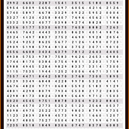
2
9
9
2
2
6
6
0
3
3
2
2
8
7
6
1
5
4
1
5
3
5
1
5
6
5
1
8
0
8
8
5
5
9
5
5
9
5
4
9
5
0
0
9
9
5
6
5
6
2
4
5
9
7
7
6
0
5
6
2
4
2
1
6
7
2
1
2
6
8
5
7
4
0
4
5
8
9
7
7
6
6
7
8
6
3
3
2
9
2
0
9
2
2
4
5
9
5
2
7
0
0
0
4
4
3
3
2
7
9
4
1
2
0
2
4
2
5
8
4
8
4
0
7
7
7
6
9
6
6
4
5
6
2
8
1
9
8
6
5
5
3
3
2
5
5
9
3
2
5
4
0
7
7
5
0
3
9
8
8
9
2
7
4
2
8
8
2
8
1
1
1
9
8
8
4
3
5
6
2
0
1
7
7
5
5
3
3
0
3
6
0
7
5
3
7
6
5
8
4
8
8
8
2
1
7
2
6
3
9
5
4
6
5
2
7
6
4
2
6
4
4
4
3
7
3
3
0
5
5
8
6
2
9
2
4
0
1
4
5
9
8
7
6
4
2
3
2
4
6
1
4
9
7
7
8
8
3
7
1
2
7
5
2
7
4
6
9
0
9
9
9
2
8
1
2
0
5
4
9
1
5
2
4
6
9
2
5
2
7
8
6
2
5
7
5
6
7
7
5
2
1
2
6
8
1
4
9
0
9
0
7
2
3
5
2
9
0
9
9
5
1
9
8
8
5
7
9
4
4
8
1
3
4
7
3
7
5
2
7
3
0
7
1
8
9
0
1
0
1
0
5
5
6
2
6
6
0
8
8
3
4
3
4
7
6
3
7
9
7
7
8
1
2
3
2
6
4
3
7
4
4
0
5
5
8
9
3
8
2
5
7
5
3
8
9
7
8
7
6
7
5
8
3
2
9
6
2
6
8
2
6
5
3
8
6
9
8
0
8
1
7
4
4
8
8
1
7
0
7
0
3
8
4
3
0
7
5
4
9
9
8
1
1
2
3
2
0
3
3
1
7
5
9
5
5
9
8
8
7
4
9
4
5
9
5
2
8
4
3
9
8
2
9
2
8
3
3
7
1
3
3
1
4
5
7
3
0
0
0
9
1
1
5
6
7
5
3
5
8
1
9
4
4
8
1
2
5
2
7
0
0
0
6
6
4
6
7
1
8
3
1
1
8
9
7
5
5
7
3
4
4
7
1
8
8
4
4
2
6
5
8
7
0
7
3
7
6
8
5
7
3
0
0
0
1
8
9
5
5
8
3
2
9
2
3
3
4
9
4
6
8
4
8
3
4
2
2
8
1
9
9
7
8
6
5
3
2
0
2
4
1
4
1
5
6
6
7
6
4
4
8
2
0
2
9
7
7
1
8
0
6
0
8
8
5
5
9
2
2
5
1
8
3
2
9
1
2
9
2
4
8
0
1
1
4
2
9
8
8
8
0
7
9
7
7
9
3
4
7
5
5
3
8
2
2
1
7
2
9
2
8
3
5
8
4
2
9
8
8
8
1
7
3
1
0
8
2
4
6
3
8
8
9
8
5
6
4
9
4
9
7
1
2
3
1
5
0
3
3
0
0
2
0
2
4
5
4
5
9
9
7
5
1
6
8
8
7
8
6
3
3
5
4
9
9
2
3
2
5
8
8
4
5
9
4
2
6
4
1
4
5
7
0
7
2
7
7
3
1
5
2
5
2
7
5
1
2
3
5
2
5
6
8
5
0
5
3
7
1
8
0
9
8
8
4
9
7
0
7
2
5
2
2
4
5
7
7
3
1
9
8
0
3
3
8
7
9
9
9
3
7
3
5
8
1
1
2
3
5
2
8
3
9
3
2
8
9
8
8
4
5
7
3
1
9
9
2
1
3
1
6
6
0
6
1
2
0
7
7
7
9
0
7
7
4
8
0
5
5
7
5
2
7
9
0
5
0
4
4
8
7
5
9
5
7
1
9
9
9
6
7
9
5
5
7
2
3
5
8
8
5
1
8
9
1
8
4
9
4
8
3
0
6
6
0
7
4
7
2
8
3
7
8
6
6
0
8
3
2