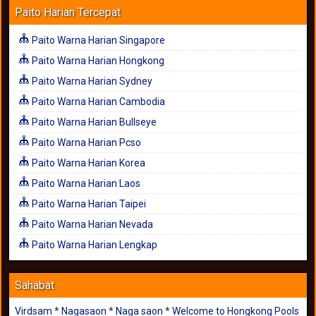
Paito Harian Tercepat
Paito Warna Harian Singapore
Paito Warna Harian Hongkong
Paito Warna Harian Sydney
Paito Warna Harian Cambodia
Paito Warna Harian Bullseye
Paito Warna Harian Pcso
Paito Warna Harian Korea
Paito Warna Harian Laos
Paito Warna Harian Taipei
Paito Warna Harian Nevada
Paito Warna Harian Lengkap
Sahabat
Virdsam
*
Nagasaon
*
Naga saon
*
Welcome to Hongkong Pools