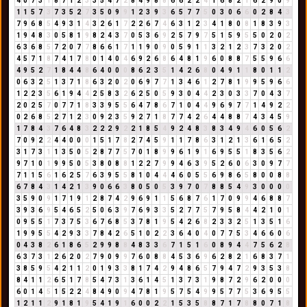
4
0
7
3
1
8
7
1
2
3
3
5
4
7
2
8
4
9
8
8
6
6
2
2
4
1
6
8
2
1
6
2
9
0
9
1
1
5
7
3
7
3
5
2
7
3
5
0
9
9
1
2
3
9
3
6
5
7
7
5
0
3
0
6
6
0
2
8
4
3
7
9
6
8
5
4
9
3
1
4
3
2
6
1
7
2
2
6
7
4
6
3
1
2
3
4
1
8
0
8
1
8
3
9
3
1
9
4
8
3
0
5
8
1
9
8
2
4
3
7
0
5
3
6
9
2
5
7
9
7
5
1
5
9
5
5
0
2
0
2
6
3
6
8
5
7
2
0
7
7
8
6
6
1
7
1
1
9
0
9
0
5
9
1
1
3
2
1
2
3
7
3
2
0
2
4
5
7
1
8
7
4
1
7
8
0
1
4
0
4
6
9
2
6
8
6
4
8
1
9
6
0
8
8
7
5
5
9
6
6
4
9
5
2
7
1
8
4
4
8
6
4
0
0
0
8
6
2
3
5
1
4
2
6
8
0
4
9
1
1
8
0
1
1
2
0
6
3
2
5
1
3
7
1
8
6
3
2
0
2
0
6
9
7
7
1
3
4
6
1
2
7
8
1
9
9
5
9
6
6
1
2
2
3
5
6
1
9
4
4
2
5
8
3
2
6
2
5
0
5
9
3
0
4
4
2
3
0
3
3
7
0
4
3
7
2
0
2
5
7
0
7
7
1
8
3
3
9
5
5
6
4
7
8
6
7
1
0
4
4
9
6
9
7
7
1
4
9
2
2
0
2
6
8
5
2
7
1
2
3
0
9
2
3
5
9
2
7
1
8
7
7
4
2
6
4
4
8
8
7
4
3
4
5
9
1
7
8
4
3
7
6
4
8
3
2
2
2
9
2
2
1
8
5
4
9
2
4
8
3
8
3
4
9
4
6
0
5
6
2
7
0
9
2
2
4
4
0
0
0
1
5
1
7
8
2
7
4
5
9
1
1
7
8
6
3
1
2
1
3
6
1
6
5
2
3
1
7
3
1
1
3
5
0
5
2
8
7
7
5
7
0
1
8
9
9
6
1
9
1
6
9
5
5
1
8
3
5
6
2
9
7
1
0
1
9
9
5
0
5
3
8
0
8
8
1
2
2
7
9
9
4
6
3
9
5
2
6
0
6
3
0
9
7
7
7
1
1
5
6
1
6
2
5
7
6
3
9
5
5
8
1
0
4
4
4
6
0
5
5
6
9
8
6
5
8
0
0
8
8
6
7
8
4
3
1
4
2
1
3
9
0
6
6
3
8
0
5
0
5
3
9
7
0
7
8
8
5
4
9
3
0
0
0
0
3
5
9
0
9
1
7
1
9
1
2
8
7
4
2
9
6
9
1
1
5
6
8
7
6
1
7
0
9
9
4
6
8
8
7
3
9
3
6
9
5
4
6
5
2
5
0
6
3
9
7
6
9
3
3
5
2
7
7
5
7
9
5
8
4
4
2
1
0
1
0
9
5
5
1
7
3
7
5
3
6
7
6
8
5
3
7
8
1
9
5
4
2
6
8
2
3
3
2
5
1
3
5
1
6
1
9
9
5
5
4
2
9
3
3
7
8
4
2
6
5
1
0
2
2
3
6
4
0
4
0
7
7
5
3
4
6
6
0
6
0
4
3
8
2
6
1
8
6
5
2
9
9
8
8
4
8
3
3
6
7
1
5
1
6
0
8
9
4
4
7
5
6
2
8
6
3
7
3
1
2
6
2
0
2
7
9
0
9
9
7
6
0
8
8
4
5
3
6
9
6
2
8
2
1
6
8
3
7
1
3
8
5
9
5
4
2
1
1
2
0
1
9
3
3
8
1
7
4
2
9
4
8
6
5
7
9
4
7
2
9
3
5
3
8
8
4
1
1
2
6
5
1
7
8
5
4
7
3
1
3
6
1
4
5
1
3
7
3
1
9
8
7
2
9
6
2
0
0
0
6
0
1
4
5
1
5
2
2
4
8
4
9
0
9
4
7
8
1
9
5
7
5
4
9
9
5
7
7
5
3
6
9
5
5
1
2
1
1
2
9
1
8
1
9
5
4
1
9
1
6
0
0
2
2
1
5
3
5
8
8
7
1
7
8
8
0
7
1
8