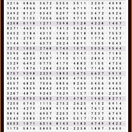
3
2
1
6
7
0
8
6
6
3
3
6
7
2
9
5
3
5
0
5
3
5
1
1
2
2
2
0
0
0
4
0
9
8
8
1
5
8
0
8
4
0
6
6
3
0
4
0
7
7
8
6
7
6
4
6
7
1
9
1
1
4
5
7
3
9
5
9
6
6
3
4
9
2
2
8
1
2
7
9
0
3
4
3
7
5
2
9
7
7
9
5
0
0
0
3
4
7
2
9
6
9
2
6
8
7
3
5
2
7
3
1
3
5
8
7
0
5
6
2
6
6
3
9
3
9
7
1
9
1
0
8
5
0
5
3
1
0
4
4
4
2
0
8
8
0
1
1
8
9
1
2
7
1
8
7
5
9
8
8
3
1
2
8
1
4
2
2
8
1
1
4
0
7
7
8
2
7
1
8
4
6
3
1
4
9
5
1
9
1
7
4
1
2
3
9
6
2
4
6
9
1
6
5
2
1
1
3
7
1
0
4
3
2
5
3
1
8
4
3
4
3
1
5
6
1
9
4
1
5
2
9
1
8
9
8
0
3
6
9
7
5
5
3
8
1
0
1
5
6
2
7
8
1
9
6
4
3
5
8
6
4
0
2
2
3
5
1
8
9
1
7
7
6
4
7
4
3
7
1
5
1
4
4
8
9
5
1
4
5
6
3
7
3
1
2
0
2
4
6
9
8
9
1
1
1
3
5
3
8
9
0
4
3
7
7
2
1
2
3
1
0
3
0
3
2
7
6
8
5
5
7
4
0
4
1
0
7
5
3
3
0
3
6
9
9
5
4
4
8
9
3
9
0
9
6
8
8
5
4
7
1
8
1
9
1
7
8
0
8
3
9
4
7
2
1
5
9
4
4
7
1
8
5
4
9
1
4
2
6
6
3
2
4
6
8
5
0
7
7
4
1
1
0
1
5
1
1
5
6
2
8
0
4
4
1
2
7
5
3
1
3
2
9
2
6
4
9
2
2
0
7
7
5
3
4
1
7
0
7
4
8
8
3
2
5
1
5
5
1
4
7
3
6
9
9
1
3
7
1
1
8
7
6
4
1
2
8
4
3
2
5
0
8
8
1
8
5
4
9
7
1
4
6
1
5
8
9
3
3
8
7
5
7
3
9
3
9
8
8
2
2
3
9
3
1
8
9
3
3
5
4
7
5
3
6
6
3
7
1
5
9
1
0
1
5
3
6
4
1
1
0
4
8
3
6
5
5
6
2
5
8
9
0
9
4
7
9
0
9
1
7
9
0
9
3
9
9
7
7
4
5
5
7
3
6
8
2
5
7
7
0
0
6
6
5
8
5
6
2
8
2
6
0
6
0
4
5
6
2
0
9
0
5
5
3
4
9
5
5
9
8
5
9
5
8
8
4
2
6
4
9
2
5
7
1
4
3
9
3
4
0
8
0
8
4
4
6
5
2
3
2
8
7
6
4
8
7
8
6
9
2
4
3
7
7
0
2
9
2
0
1
5
7
3
3
1
8
0
8
2
2
5
8
4
8
5
6
5
2
0
7
0
3
3
5
6
8
2
1
2
7
1
3
4
4
7
8
7
6
1
9
6
3
9
8
2
7
1
8
7
2
5
0
5
0
7
4
3
7
1
1
1
5
6
2
7
5
2
7
2
6
2
5
7
4
1
5
2
7
0
9
1
4
5
6
9
9
5
5
4
2
7
9
7
2
8
8
8
7
9
1
1
8
9
0
9
8
4
3
7
6
1
2
3
8
9
8
4
3
9
8
1
4
5
0
9
8
1
9
6
9
0
7
7
2
2
0
3
3
3
1
9
4
4
7
3
3
7
1
6
7
4
9
4
3
5
4
5
9
3
0
8
0
8
3
9
7
9
7
8
4
3
9
3
5
5
1
7
8
7
0
1
2
3
5
8
1
6
7
6
0
0
3
3
1
0
7
1
8
6
3
1
6
7
8
1
4
3
7
4
1
8
3
2
4
7
4
9
4
5
4
2
2
4
1
1
7
3
1
5
8
1
6
7
5
8
0
5
5
0
7
4
2
6
2
2
3
8
2
1
8
8
7
6
3
6
0
0
0