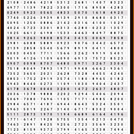
2
1
0
8
8
2
4
8
6
5
4
2
1
8
9
5
3
1
2
3
2
6
8
1
9
1
4
0
7
7
8
3
2
3
5
6
9
7
7
5
1
1
3
9
3
7
8
2
2
4
3
3
0
0
0
1
7
1
6
7
8
9
5
8
4
4
2
8
3
2
0
2
4
9
4
5
9
2
3
5
0
5
6
5
2
4
8
3
3
6
5
0
7
0
7
1
6
1
8
9
4
9
2
0
2
7
7
4
0
4
5
2
2
6
8
3
9
3
9
3
8
1
3
9
3
2
9
1
0
1
8
6
8
0
8
0
3
1
7
8
5
0
9
5
5
1
2
5
0
5
0
8
8
6
5
2
1
4
2
6
0
3
1
6
7
4
1
0
0
0
1
0
2
9
2
4
0
2
4
6
5
7
2
3
5
3
3
0
1
1
8
3
1
3
4
6
2
8
0
8
0
2
3
2
5
1
3
5
7
3
1
0
2
5
7
6
6
1
2
3
6
1
9
8
8
1
5
3
3
6
4
4
6
3
9
8
4
9
7
7
8
8
7
5
3
3
8
1
4
5
9
2
6
3
9
9
8
0
8
8
8
5
7
4
2
3
4
1
5
6
0
0
6
9
6
7
8
5
8
4
3
9
8
1
9
6
0
8
8
7
5
8
8
9
8
0
9
2
3
5
9
0
7
6
4
3
4
4
2
6
6
5
7
2
9
2
1
3
9
3
2
8
5
8
4
5
5
4
0
4
5
6
7
9
7
8
9
1
9
1
0
4
1
1
2
4
8
0
0
0
5
0
0
3
3
0
4
5
0
5
7
7
1
1
2
1
5
6
6
3
3
2
6
2
8
9
9
1
9
1
5
4
0
1
1
9
0
1
9
1
4
1
2
6
8
1
1
0
9
9
6
0
9
0
9
6
9
1
3
4
7
5
7
2
9
8
5
2
3
5
0
9
0
7
7
0
0
9
8
8
8
7
0
7
7
6
4
8
0
8
5
9
7
1
8
3
2
6
7
4
3
3
0
4
4
7
5
1
8
9
8
0
4
9
4
7
8
9
3
3
1
9
7
1
8
9
9
4
8
3
6
6
6
2
8
9
3
6
1
7
7
3
5
2
7
3
6
5
0
5
2
0
2
1
3
2
6
2
8
1
7
3
2
8
1
4
4
5
5
1
4
2
4
0
4
0
8
5
3
8
1
7
5
2
7
2
9
1
9
1
3
5
7
4
2
1
1
8
0
8
8
9
6
5
2
0
1
8
2
1
5
9
4
3
7
8
4
4
0
4
0
2
7
3
1
1
1
0
9
9
1
0
3
0
3
9
4
0
4
4
2
4
3
7
1
6
1
7
8
6
3
6
7
8
6
0
0
4
0
4
3
2
0
0
0
1
4
7
2
9
2
6
3
7
1
4
8
0
7
7
2
0
3
6
9
1
3
7
8
6
9
8
8
8
7
2
2
0
2
2
9
2
9
4
4
5
4
0
6
6
2
0
9
4
4
5
0
6
9
6
7
0
8
0
8
7
6
9
6
6
1
1
0
5
5
7
1
7
1
8
4
9
8
5
4
8
2
0
0
0
2
9
8
4
3
6
5
7
1
8
4
1
8
7
6
6
9
4
4
8
8
6
4
3
7
5
3
2
4
6
3
5
0
1
1
5
9
6
3
9
5
0
1
9
1
2
2
6
7
4
3
1
4
0
4
6
7
1
7
8
8
3
0
2
2
9
0
0
4
4
5
1
1
1
2
2
8
7
3
1
1
9
7
0
7
1
1
9
4
4
6
6
8
9
8
6
1
6
4
1
4
1
9
6
6
1
7
7
1
8
6
1
4
7
2
1
9
2
8
1
5
7
5
5
1
1
3
5
4
9
0
2
1
3
4
0
4
7
0
7
7
4
6
3
9
2
8
9
1
1
8
4
2
5
7
9
2
5
6
2
2
7
2
3
5
3
5
6
9
6
3
2
3
0
3
7
1
2
3
5
8
1
5
9
5
9
3
7
2
9
3
7
9
9
9
4
1
6
5
2
3
2
3
8
2
7
4
9
4
4