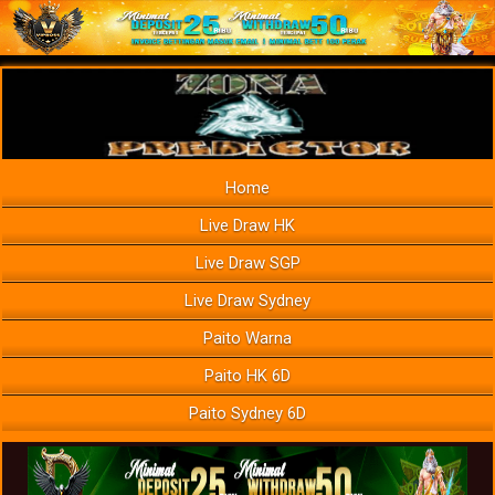
Home
Live Draw HK
Live Draw SGP
Live Draw Sydney
Paito Warna
Paito HK 6D
Paito Sydney 6D