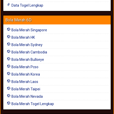
Data Togel Lengkap
Bola Merah 6D
Bola Merah Singapore
Bola Merah HK
Bola Merah Sydney
Bola Merah Cambodia
Bola Merah Bullseye
Bola Merah Pcso
Bola Merah Korea
Bola Merah Laos
Bola Merah Taipei
Bola Merah Nevada
Bola Merah Togel Lengkap