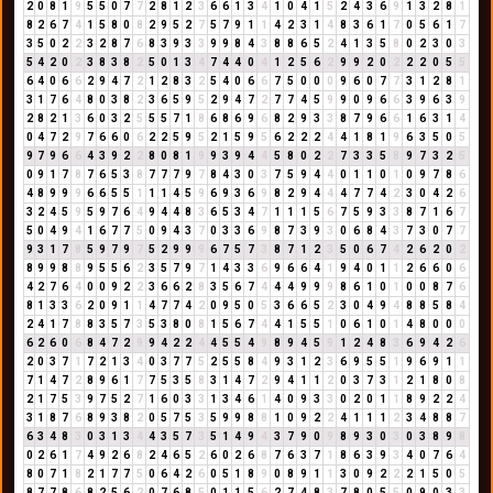
2
0
8
1
9
5
5
0
7
7
2
8
1
2
3
6
6
1
3
4
1
0
4
1
5
2
4
3
6
9
1
3
2
8
1
8
2
6
7
4
1
5
8
0
8
2
9
5
2
7
5
7
9
1
1
4
2
3
1
4
8
3
6
1
7
0
5
6
1
7
3
5
0
2
2
3
2
8
7
6
8
3
9
3
3
9
9
8
4
3
8
8
6
5
2
4
1
3
5
8
0
2
3
0
3
5
4
2
0
2
3
8
3
8
2
5
0
1
3
4
7
4
4
0
4
1
2
5
6
2
9
9
2
0
2
2
2
0
5
5
6
4
0
6
6
2
9
4
7
2
1
2
8
3
2
5
4
0
6
6
7
5
0
0
0
9
6
0
7
7
3
1
2
8
1
3
1
7
6
4
8
0
3
8
2
3
6
5
9
5
2
9
4
7
2
7
7
4
5
9
9
0
9
6
6
3
9
6
3
9
2
8
2
1
3
6
0
3
2
5
5
5
7
1
8
6
8
6
9
6
8
2
9
3
3
8
7
9
6
6
1
6
3
1
4
0
4
7
2
9
7
6
6
0
6
2
2
5
9
5
2
1
5
9
5
6
2
2
2
4
4
1
8
1
9
6
3
5
0
5
9
7
9
6
6
4
3
9
2
2
8
0
8
1
9
9
3
9
4
4
5
8
0
2
2
7
3
3
5
8
9
7
3
2
5
0
9
1
7
8
7
6
5
3
8
7
7
7
9
7
8
4
3
0
3
7
5
9
4
4
0
1
1
0
1
0
9
7
8
6
4
8
9
9
9
6
6
5
5
1
1
1
4
5
9
6
9
3
6
9
8
2
9
4
4
4
7
7
4
2
3
0
4
2
6
3
2
4
5
9
5
9
7
6
4
9
4
4
8
3
6
5
3
4
7
1
1
1
5
6
7
5
9
3
3
8
7
1
6
7
5
0
4
9
4
1
6
7
7
5
0
9
4
3
7
0
3
3
6
9
8
7
3
9
3
0
6
8
4
3
7
3
0
7
7
9
3
1
7
8
5
9
7
9
7
5
2
9
9
9
6
7
5
7
3
8
7
1
2
3
5
0
6
7
4
2
6
2
0
2
8
9
9
8
8
9
5
5
6
2
3
5
7
9
7
1
4
3
3
6
9
6
6
4
1
9
4
0
1
1
2
6
6
0
6
4
2
7
6
4
0
0
9
2
2
3
6
6
2
8
3
5
6
7
4
4
4
9
9
9
8
6
1
0
1
0
0
8
7
6
8
1
3
3
6
2
0
9
1
1
4
7
7
4
2
0
9
5
0
5
3
6
6
5
2
3
0
4
9
4
8
8
5
8
4
2
4
1
7
8
8
3
5
7
3
5
3
8
0
8
1
5
6
7
4
4
1
5
5
1
0
6
1
0
1
4
8
0
0
0
6
2
6
0
6
8
4
7
2
9
9
4
2
2
4
4
5
5
4
9
8
9
4
5
9
1
2
4
8
3
6
9
4
2
6
2
0
3
7
1
7
2
1
3
4
0
3
7
7
5
2
5
5
8
4
9
3
1
2
3
6
9
5
5
1
9
6
9
1
1
7
1
4
7
2
8
9
6
1
7
7
5
3
5
8
3
1
4
7
2
9
4
1
1
2
0
3
7
3
1
2
1
8
0
8
2
1
7
5
3
9
7
5
2
7
1
6
0
3
3
1
3
4
6
1
4
0
9
3
3
0
2
0
1
1
8
9
2
2
4
3
1
8
7
6
8
9
3
8
2
0
5
7
5
3
5
9
9
8
8
1
0
9
2
2
4
1
1
1
2
3
4
8
8
7
6
3
4
8
3
0
3
1
3
4
4
3
5
7
3
5
1
4
9
4
3
7
9
0
9
8
9
3
0
3
0
3
8
9
8
0
2
6
1
7
4
9
2
6
8
2
4
6
5
2
6
0
2
6
8
7
6
3
7
1
8
6
3
9
3
4
0
7
6
4
8
0
7
1
8
2
1
7
7
5
0
6
4
2
6
0
5
1
8
9
0
8
9
1
1
3
0
9
2
2
2
1
5
0
5
8
7
7
8
6
8
2
5
6
2
0
7
6
8
5
0
1
1
5
6
2
7
4
8
3
7
8
0
5
5
0
9
0
3
3