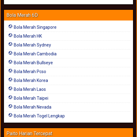
Bola Merah 6D
Bola Merah Singapore
Bola Merah HK
Bola Merah Sydney
Bola Merah Cambodia
Bola Merah Bullseye
Bola Merah Pcso
Bola Merah Korea
Bola Merah Laos
Bola Merah Taipei
Bola Merah Nevada
Bola Merah Togel Lengkap
Paito Harian Tercepat