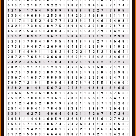
9
7
3
2
5
6
2
8
0
8
6
7
7
7
5
6
7
5
7
3
2
8
5
0
5
2
1
7
3
1
6
7
5
7
3
2
1
0
7
7
9
2
2
1
3
9
8
2
9
2
3
4
5
6
2
7
1
7
4
2
1
2
1
6
7
1
7
6
4
1
9
5
8
9
8
9
5
8
9
8
8
2
2
7
9
7
9
0
5
5
3
3
0
4
4
9
6
8
9
8
2
5
3
0
3
7
9
2
0
2
7
6
8
0
8
1
1
1
7
8
9
1
1
7
8
1
3
5
2
7
4
3
7
7
5
1
3
3
9
3
7
1
4
6
1
9
4
0
8
8
4
3
2
9
2
7
3
8
4
3
8
9
7
5
3
8
9
1
4
5
3
0
3
0
3
7
8
7
8
6
4
5
3
2
5
5
4
3
5
8
4
8
8
3
2
0
2
0
5
5
3
3
7
9
7
1
4
2
7
9
9
1
5
2
7
8
9
9
7
7
3
6
7
7
5
5
8
4
0
4
1
9
9
2
2
1
2
9
3
3
5
2
3
9
3
7
9
8
4
3
0
1
9
5
5
4
8
1
8
9
7
5
2
7
9
4
6
4
8
3
0
7
3
8
2
9
4
8
7
6
2
6
9
0
9
6
4
8
5
4
2
5
9
9
9
8
1
8
2
1
0
3
1
5
6
4
9
9
1
1
1
3
8
2
1
9
2
2
2
4
7
2
5
2
7
9
6
6
4
1
2
8
7
2
9
7
6
5
9
5
3
6
6
8
5
6
6
0
9
9
7
5
4
2
6
3
4
6
6
3
7
4
2
2
4
3
5
6
8
5
7
1
8
4
3
1
0
2
5
7
9
4
0
2
2
8
7
2
7
9
7
0
2
3
5
2
1
7
1
8
1
2
3
2
5
4
2
0
6
6
5
9
6
8
5
7
5
2
1
3
8
9
7
0
7
3
0
8
3
2
8
9
7
5
3
4
8
4
5
9
9
8
5
0
5
0
0
9
8
8
7
5
6
7
4
1
6
5
7
3
8
8
0
5
5
5
1
5
6
2
2
3
5
6
2
5
4
7
1
8
7
0
9
7
7
2
1
9
1
1
5
9
0
6
6
8
5
7
9
7
9
0
5
5
1
8
4
0
0
0
8
2
8
2
1
0
1
4
8
3
5
6
7
3
1
2
7
3
9
3
9
3
8
4
3
5
9
6
5
2
7
2
6
4
1
5
9
3
6
9
0
5
8
1
9
3
5
0
9
9
6
4
1
9
1
6
7
6
6
3
7
5
3
2
5
7
8
0
8
8
2
3
6
1
7
2
8
0
8
8
5
6
0
7
7
6
4
7
1
8
2
7
1
2
3
4
8
5
2
7
0
9
1
9
1
2
0
0
1
1
5
3
5
7
3
3
0
2
0
2
2
5
1
4
5
0
0
4
1
5
7
8
4
5
9
1
3
9
1
1
1
9
9
7
7
3
6
4
1
5
1
3
0
1
1
6
2
7
3
1
4
0
6
4
1
0
8
2
1
3
7
2
6
7
4
9
7
2
9
2
9
0
3
8
2
1
4
4
8
3
6
0
5
9
5
3
6
6
5
2
6
8
3
6
9
2
7
9
3
3
1
5
5
0
5
7
1
5
8
4
8
6
7
4
2
2
4
2
6
8
4
1
9
4
4
5
8
5
6
2
5
0
3
8
2
9
4
2
9
2
8
4
8
1
9
2
7
9
2
2
1
9
2
6
8
4
6
0
6
6
0
1
7
2
9
5
5
8
3
2
6
6
4
6
1
3
8
7
1
8
9
4
2
1
3
3
4
2
0
2