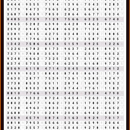
8
4
4
4
8
9
5
5
5
1
7
1
9
4
4
1
3
9
6
6
7
0
4
3
7
9
2
8
3
2
0
1
7
9
7
9
4
7
3
1
7
5
6
5
2
6
2
4
2
6
5
6
5
4
9
8
9
1
7
8
3
6
8
7
6
8
6
0
9
9
7
8
5
0
5
2
8
6
4
1
6
6
7
7
5
5
0
3
4
7
8
4
8
5
4
3
7
5
9
5
7
1
2
9
2
7
5
6
6
3
6
3
2
5
7
6
7
4
0
4
7
8
6
5
2
5
2
8
2
1
6
3
9
0
9
6
4
2
8
1
9
4
6
2
8
9
6
4
1
5
2
5
9
2
2
0
9
4
5
9
6
9
4
8
3
6
6
2
0
2
7
1
3
4
7
6
3
4
1
5
3
3
8
1
9
2
4
1
5
6
4
2
7
5
3
0
3
4
8
3
1
5
3
4
7
1
8
8
5
4
9
5
9
0
9
1
7
9
6
6
3
5
1
8
9
3
7
1
2
3
3
5
8
7
6
8
0
0
5
5
1
3
4
2
6
7
5
8
6
5
6
4
3
6
9
5
1
5
9
5
0
9
2
5
7
1
2
2
6
8
1
2
2
6
8
6
7
8
2
1
8
1
7
3
1
9
6
3
7
1
2
4
5
9
5
8
9
2
1
3
7
3
7
1
8
7
9
0
8
8
3
5
6
0
6
1
9
6
4
1
2
0
0
7
7
6
0
5
2
7
9
2
4
8
3
6
6
6
2
8
7
3
2
5
7
2
5
1
7
8
5
1
4
4
8
9
5
7
6
4
8
3
7
4
2
5
7
5
5
1
3
5
7
4
2
6
2
5
5
1
6
1
6
8
5
9
7
2
3
5
8
5
6
9
6
6
1
1
8
9
4
7
1
4
5
3
0
4
5
9
0
9
5
4
9
3
4
1
2
3
2
9
9
9
9
9
0
3
1
4
8
8
4
0
4
8
7
4
0
4
8
6
9
3
3
1
1
7
0
7
0
6
3
0
3
2
8
7
7
5
7
5
3
9
3
7
3
6
1
7
3
3
8
5
4
9
2
4
7
2
2
7
3
8
2
8
5
0
3
3
5
0
1
1
2
2
8
7
4
2
1
6
0
0
0
3
9
5
2
7
7
6
6
8
5
8
9
0
3
3
8
9
3
8
2
0
7
4
4
8
7
7
6
1
7
1
1
8
3
2
8
8
1
0
1
7
7
6
6
3
3
1
6
2
8
3
4
3
3
6
2
3
3
4
7
4
7
9
0
9
4
4
4
3
7
9
3
3
2
5
8
7
2
4
6
5
4
5
4
9
7
2
6
3
9
5
6
7
2
9
8
8
0
2
2
0
4
7
7
5
1
8
6
2
8
7
3
4
5
9
1
7
8
0
8
2
5
5
7
3
7
1
2
8
1
4
9
6
3
9
3
8
3
3
6
2
0
5
2
7
3
7
4
0
4
5
6
5
2
7
3
6
8
8
7
1
7
3
1
4
0
2
4
9
4
2
0
6
9
6
6
9
4
2
6
4
0
3
8
2
0
4
5
9
5
4
5
7
9
7
0
8
7
4
2
3
1
6
3
9
0
9
2
9
2
7
0
1
7
8
8
8
1
8
9
7
9
5
3
8
5
5
6
6
3
5
2
0
6
6
6
5
9
9
9
2
0
6
4
1
0
3
2
8
1
3
5
5
7
3
4
9
4
2
6
5
0
4
0
4
9
2
7
8
6
9
1
8
6
5