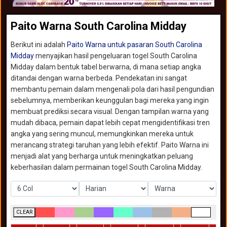
Paito Warna South Carolina Midday
Berikut ini adalah
Paito Warna untuk pasaran South Carolina
Midday
menyajikan hasil pengeluaran togel South Carolina
Midday dalam bentuk tabel berwarna, di mana setiap angka
ditandai dengan warna berbeda. Pendekatan ini sangat
membantu pemain dalam mengenali pola dari hasil pengundian
sebelumnya, memberikan keunggulan bagi mereka yang ingin
membuat prediksi secara visual. Dengan tampilan warna yang
mudah dibaca, pemain dapat lebih cepat mengidentifikasi tren
angka yang sering muncul, memungkinkan mereka untuk
merancang strategi taruhan yang lebih efektif. Paito Warna ini
menjadi alat yang berharga untuk meningkatkan peluang
keberhasilan dalam permainan togel South Carolina Midday.
CLEAR