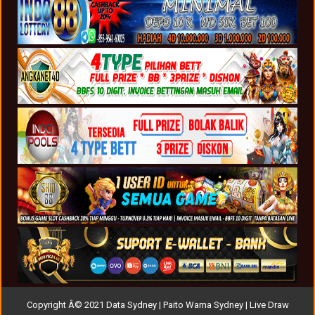
Copyright
Â©
2021 Data Sydney | Paito Warna Sydney | Live Draw