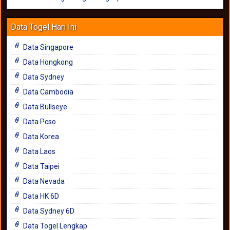
Data Togel Hari Ini
Data Singapore
Data Hongkong
Data Sydney
Data Cambodia
Data Bullseye
Data Pcso
Data Korea
Data Laos
Data Taipei
Data Nevada
Data HK 6D
Data Sydney 6D
Data Togel Lengkap