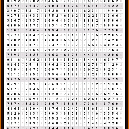
0
6
9
2
2
3
2
0
2
2
8
3
5
6
2
3
8
0
1
1
3
4
8
7
6
0
0
6
2
8
6
3
7
5
3
9
6
4
7
2
7
0
0
4
4
8
6
7
6
4
5
6
9
8
8
7
4
2
2
4
3
4
0
7
7
5
3
1
7
8
9
6
2
8
1
8
8
8
1
9
6
2
0
1
1
1
9
9
0
9
9
2
7
8
6
6
9
3
0
3
6
7
5
2
7
6
9
6
2
8
5
2
2
3
5
3
3
6
6
3
3
3
6
7
4
6
3
3
7
1
6
6
0
6
6
0
7
4
9
4
8
8
8
2
1
8
5
8
6
5
6
9
8
6
5
9
4
7
5
3
7
1
3
1
4
7
1
5
8
4
0
1
9
7
7
0
9
9
6
6
1
0
0
5
5
0
0
0
4
4
1
3
9
4
4
5
2
5
8
4
0
1
7
6
4
7
7
5
8
4
2
7
7
0
7
4
8
4
7
2
7
5
0
4
4
3
9
1
8
9
1
5
5
6
2
2
2
8
5
4
2
2
8
2
1
4
8
8
8
7
4
7
0
3
3
6
6
4
2
6
7
3
2
1
3
7
4
2
0
2
8
4
8
0
8
0
8
7
3
1
5
2
4
7
2
5
0
9
7
7
9
6
6
0
6
4
0
2
4
6
2
1
0
1
1
2
6
6
4
1
2
9
2
2
4
2
7
5
1
6
9
7
7
1
8
1
7
6
4
1
7
5
9
0
9
7
8
2
5
7
9
0
6
3
9
6
1
7
8
6
4
4
0
3
3
4
2
0
6
6
0
1
1
6
7
4
3
6
2
8
1
4
4
4
8
3
3
7
6
4
5
4
4
8
3
6
3
9
7
7
8
6
4
3
7
0
5
1
8
9
3
9
6
2
8
3
2
3
9
3
8
2
7
9
7
5
1
2
9
2
7
3
8
4
3
8
0
7
3
1
2
6
0
7
7
1
6
8
1
9
5
6
7
2
9
9
2
3
1
4
7
3
1
3
4
6
2
5
5
1
5
3
9
6
6
8
1
8
8
7
5
8
2
8
1
5
0
8
0
8
9
4
7
6
4
5
1
3
4
7
7
8
2
0
2
6
1
5
0
5
2
3
7
0
7
5
6
7
9
7
0
7
9
5
5
5
3
9
3
3
4
6
6
3
9
1
5
7
9
7
8
3
9
2
2
1
9
3
8
2
5
1
7
3
1
7
0
4
6
1
0
1
3
1
4
0
6
0
1
1
0
1
9
9
9
3
5
8
7
6
0
2
8
6
5
0
6
8
0
8
8
9
2
0
2
7
9
1
9
1
1
4
5
6
2
6
9
7
6
4
0
1
8
4
3
0
5
9
3
3
8
2
1
2
3
1
9
2
8
1
6
2
6
8
5
6
2
7
4
2
7
3
7
4
2
8
3
3
0
3
0
8
6
7
4
3
8
6
5
2
7
0
6
9
6
3
7
6
0
6
4
1
6
5
2
6
2
0
4
4
5
1
7
6
4
3
2
4
0
4
8
5
6
5
2
1
3
3
8
2
5
6
2
6
8
0
1
3
1
4
7
9
0
3
3
0
9
0
9
9
0
1
1
6
7
3
3
5
4
9
2
3
5
8
4
4
3
7
0
7
2
4
5
2
7
4
6
7
8
6
1
4
5
4
9
9
5
3
6
9
1
2
7
3
1
0
8
3
5
8
0
0
6
8
5
2
9
5
8
4
3
1
4
0
4
4
7
2
8
1
6
0
1
1
2
5
2
2
0
2
8
4
4
4
8
8
1
4
5
9
8
4
1
1
2
0
8
3
6
9