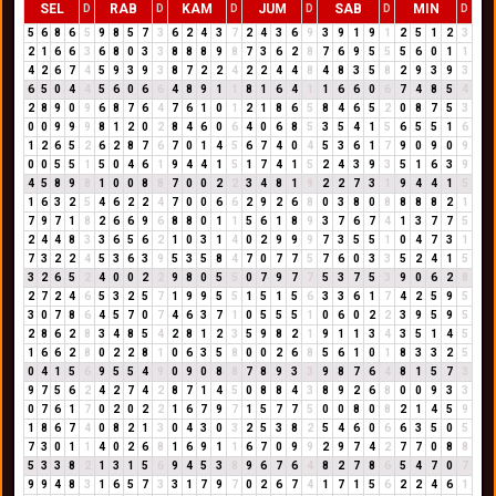
SEL
RAB
KAM
JUM
SAB
MIN
D
D
D
D
D
D
5
6
8
6
5
9
8
5
7
3
6
2
4
3
7
2
4
3
6
9
3
9
1
9
1
2
5
1
2
3
2
1
6
6
3
6
8
0
3
3
8
8
8
9
8
7
3
6
2
8
7
6
9
5
5
5
6
0
1
1
4
2
6
7
4
5
9
3
9
3
8
7
2
2
4
2
2
4
4
8
4
8
3
5
8
2
9
3
9
3
6
5
0
4
4
5
6
0
6
6
4
8
9
1
1
8
1
6
4
1
1
6
6
0
6
7
4
8
5
4
2
8
9
0
9
6
8
7
6
4
7
6
1
0
1
2
1
8
6
5
8
4
6
5
2
0
8
7
5
3
0
0
9
9
9
8
1
2
0
2
8
4
6
0
6
4
0
6
8
5
3
5
4
1
5
6
5
5
1
6
1
2
6
5
2
6
2
8
7
6
7
0
1
4
5
6
7
4
0
4
5
3
6
1
7
9
0
9
0
9
0
0
5
5
1
5
0
4
6
1
9
4
4
1
5
1
7
4
1
5
2
4
3
9
3
5
1
6
3
9
4
5
8
9
8
1
0
0
8
8
7
0
0
2
2
3
4
8
1
9
2
2
7
3
1
9
4
4
1
5
1
6
3
2
5
4
6
2
2
4
7
0
0
6
6
2
9
2
6
8
0
3
8
0
8
8
8
8
2
1
7
9
7
1
8
2
6
6
9
6
8
8
0
1
1
5
6
1
8
9
3
7
6
7
4
1
3
7
7
5
2
4
4
8
3
3
6
5
6
2
1
0
3
1
4
0
2
9
9
9
7
3
5
5
1
0
4
7
3
1
7
3
2
2
4
5
3
6
3
9
5
3
5
8
4
7
0
7
7
5
7
6
0
3
3
5
2
4
1
5
3
2
6
5
2
4
0
0
2
2
9
8
0
5
5
0
7
9
7
7
5
3
7
5
3
9
0
6
2
8
2
7
2
4
6
5
3
2
5
7
1
9
9
5
5
1
5
1
5
6
3
3
6
1
7
4
2
5
9
5
3
0
7
8
6
4
5
7
0
7
4
6
3
7
1
0
5
5
5
1
0
6
0
2
2
3
9
5
9
5
2
8
6
2
8
3
4
8
5
4
2
8
1
2
3
5
9
8
2
1
9
1
1
3
4
3
5
1
4
5
1
6
6
2
8
0
2
2
8
1
0
6
3
5
8
0
0
2
6
8
5
6
1
0
1
8
3
3
2
5
0
4
1
5
6
9
5
5
4
9
0
9
0
8
8
7
8
9
3
3
9
8
7
6
4
8
1
5
7
3
9
7
5
6
2
4
2
7
4
2
8
7
1
4
5
0
8
8
4
3
8
9
2
6
8
0
0
9
3
3
0
7
6
1
7
0
2
0
2
2
1
6
7
9
7
1
5
7
7
5
0
0
8
0
8
2
1
4
5
9
1
8
6
7
4
0
8
2
1
3
0
4
3
0
3
2
5
3
8
2
5
4
6
0
6
6
3
5
0
5
7
3
0
1
1
4
0
2
6
8
1
6
9
1
1
6
7
0
9
9
2
9
7
4
2
7
7
0
8
8
5
3
3
8
2
1
3
1
5
6
9
4
5
3
8
9
6
7
6
4
8
2
7
8
6
5
4
7
0
7
9
9
4
8
3
1
6
5
7
3
3
1
7
9
7
0
2
6
7
4
1
7
1
5
6
2
2
4
6
1