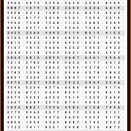
4
9
6
6
3
0
8
7
0
7
0
3
9
6
6
3
6
3
4
7
2
5
0
3
3
8
3
6
9
6
9
8
8
7
6
1
0
7
9
7
6
7
8
2
1
2
6
0
0
0
6
4
2
6
8
6
4
1
9
1
9
0
5
8
4
5
2
1
4
5
7
3
8
3
2
5
2
3
6
9
8
4
7
3
1
0
9
6
2
8
5
7
4
2
6
8
1
7
7
5
5
4
1
8
9
9
5
0
1
1
7
0
3
4
7
2
5
1
5
6
7
9
0
0
0
7
3
0
8
8
7
3
6
8
5
1
1
2
6
8
3
6
8
5
4
4
2
6
9
6
8
0
9
8
8
0
3
7
7
5
0
7
1
6
7
9
2
6
0
6
7
6
4
0
4
2
1
8
0
8
2
4
5
5
1
2
3
6
0
6
9
4
9
2
2
0
1
1
9
1
8
0
1
5
6
4
1
5
2
7
3
7
6
2
8
2
9
3
5
8
9
1
8
3
2
0
8
3
3
6
0
0
7
1
8
7
1
9
2
2
8
8
1
3
4
7
5
2
2
4
3
3
9
9
9
6
9
5
9
5
5
0
3
6
9
6
4
2
5
7
7
1
0
7
7
1
8
1
0
1
0
6
0
6
6
0
2
5
2
7
5
4
5
2
7
2
9
2
2
4
2
0
4
4
8
5
1
1
8
9
2
9
0
3
3
3
0
5
1
6
0
8
8
2
1
4
9
5
7
3
3
8
6
4
1
6
8
1
0
1
4
8
5
9
5
4
6
8
7
6
6
4
6
1
7
5
9
0
4
4
7
0
1
4
5
0
7
8
3
2
0
9
8
5
4
3
6
3
2
5
0
1
7
7
5
6
4
1
2
3
1
3
0
6
6
0
2
0
7
7
2
8
3
2
5
4
3
9
9
9
9
2
7
8
6
1
7
1
3
4
3
7
8
3
2
1
3
5
6
2
5
4
9
1
1
0
0
4
4
8
0
5
7
8
6
5
8
4
2
6
8
8
0
7
7
2
2
0
0
0
2
2
0
3
3
2
8
4
7
2
1
8
9
7
7
3
8
9
2
2
9
9
7
0
7
0
2
2
7
9
9
3
8
2
1
3
9
2
2
4
3
8
6
9
6
2
5
4
6
1
7
5
9
0
9
5
3
0
4
4
8
3
7
6
4
6
5
8
6
5
8
9
3
2
5
9
1
7
6
4
4
3
2
6
8
8
7
2
1
3
5
4
9
9
9
8
5
9
1
1
0
9
0
9
9
8
0
1
4
5
3
0
7
9
7
9
3
3
3
6
6
3
3
2
5
7
0
1
9
1
1
2
3
5
8
5
6
0
0
0
1
6
0
7
7
6
5
8
9
8
2
5
7
5
3
8
7
4
1
5
9
0
4
3
7
1
2
9
6
6
1
0
3
4
7
8
8
5
1
6
7
9
9
6
6
4
9
8
0
8
6
1
0
8
8
7
9
9
6
6
0
7
7
9
7
3
9
6
0
6
3
0
7
7
5
8
0
7
3
1
3
3
5
4
9
3
1
3
1
4
4
3
1
3
4
8
9
6
2
8
9
4
7
6
4
0
6
0
0
0
9
0
3
0
3
0
1
7
8
6
6
8
5
6
2
1
0
3
0
3
9
2
6
9
6
8
4
8
7
6
5
7
4
5
9
2
2
5
2
7
1
7
2
2
4
7
4
1
1
2
8
5
5
1
6
5
9
0
8
8
7
2
1
0
1
4
8
7
3
1