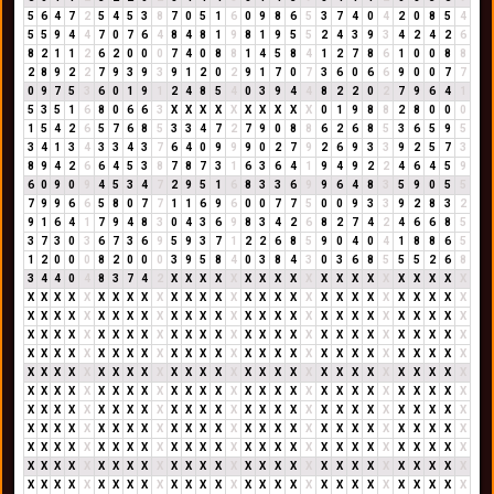
5
6
4
7
2
5
4
5
3
8
7
0
5
1
6
0
9
8
6
5
3
7
4
0
4
2
0
8
5
4
5
5
9
4
4
7
0
7
6
4
8
4
8
1
9
8
1
9
5
5
2
4
3
9
3
4
2
4
2
6
8
2
1
1
2
6
2
0
0
0
7
4
0
8
8
1
4
5
8
4
1
2
7
8
6
1
0
0
8
8
2
8
9
2
2
7
9
3
9
3
9
1
2
0
2
9
1
7
0
7
3
6
0
6
6
9
0
0
7
7
0
9
7
5
3
6
0
1
9
1
2
4
8
5
4
0
3
9
4
4
8
2
2
0
2
7
9
6
4
1
5
3
5
1
6
8
0
6
6
3
X
X
X
X
X
X
X
X
X
X
0
1
9
8
8
2
8
0
0
0
1
5
4
2
6
5
7
6
8
5
3
3
4
7
2
7
9
0
8
8
6
2
6
8
5
3
6
5
9
5
3
4
1
3
4
3
3
4
3
7
6
4
0
9
9
9
0
2
7
9
2
6
9
3
3
9
2
5
7
3
8
9
4
2
6
6
4
5
3
8
7
8
7
3
1
6
3
6
4
1
9
4
9
2
2
4
6
4
5
9
6
0
9
0
9
4
5
3
4
7
2
9
5
1
6
8
3
3
6
9
9
6
4
8
3
5
9
0
5
5
7
9
9
6
6
5
8
0
7
7
1
1
6
9
6
0
0
7
7
5
0
0
9
3
3
9
2
8
3
2
9
1
6
4
1
7
9
4
8
3
0
4
3
6
9
8
3
4
2
6
8
2
7
4
2
4
6
6
8
5
3
7
3
0
3
6
7
3
6
9
5
9
3
7
1
2
2
6
8
5
9
0
4
0
4
1
8
8
6
5
1
2
0
0
0
8
2
0
0
0
3
9
5
8
4
0
3
8
4
3
0
3
6
8
5
5
5
2
6
8
3
4
4
0
4
8
3
7
4
2
X
X
X
X
X
X
X
X
X
X
X
X
X
X
X
X
X
X
X
X
X
X
X
X
X
X
X
X
X
X
X
X
X
X
X
X
X
X
X
X
X
X
X
X
X
X
X
X
X
X
X
X
X
X
X
X
X
X
X
X
X
X
X
X
X
X
X
X
X
X
X
X
X
X
X
X
X
X
X
X
X
X
X
X
X
X
X
X
X
X
X
X
X
X
X
X
X
X
X
X
X
X
X
X
X
X
X
X
X
X
X
X
X
X
X
X
X
X
X
X
X
X
X
X
X
X
X
X
X
X
X
X
X
X
X
X
X
X
X
X
X
X
X
X
X
X
X
X
X
X
X
X
X
X
X
X
X
X
X
X
X
X
X
X
X
X
X
X
X
X
X
X
X
X
X
X
X
X
X
X
X
X
X
X
X
X
X
X
X
X
X
X
X
X
X
X
X
X
X
X
X
X
X
X
X
X
X
X
X
X
X
X
X
X
X
X
X
X
X
X
X
X
X
X
X
X
X
X
X
X
X
X
X
X
X
X
X
X
X
X
X
X
X
X
X
X
X
X
X
X
X
X
X
X
X
X
X
X
X
X
X
X
X
X
X
X
X
X
X
X
X
X
X
X
X
X
X
X
X
X
X
X
X
X
X
X
X
X
X
X
X
X
X
X
X
X
X
X
X
X
X
X
X
X
X
X
X
X
X
X
X
X
X
X
X
X
X
X
X
X
X
X
X
X
X
X
X
X
X
X
X
X
X
X
X
X
X
X
X
X
X
X
X
X
X
X
X
X
X
X