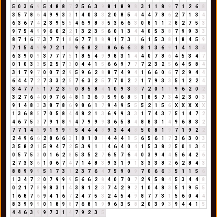
5
0
3
6
9
5
4
8
8
7
2
5
6
3
9
8
1
8
9
8
3
1
1
8
9
7
1
2
6
8
3
5
7
8
6
4
9
9
3
3
1
4
0
3
3
2
0
8
5
4
4
4
7
8
6
2
7
1
3
4
6
3
6
7
4
2
3
9
5
5
4
6
9
8
8
5
3
6
6
3
0
8
1
1
2
8
2
7
5
3
9
7
5
4
9
9
6
0
2
2
1
3
2
3
5
6
0
1
3
4
4
0
5
3
8
7
9
9
3
3
8
7
1
6
7
3
7
7
1
8
6
7
7
1
8
9
1
7
3
1
6
1
5
3
8
1
8
4
5
9
7
1
5
4
9
9
7
2
1
3
9
6
8
2
1
8
6
6
6
3
8
1
3
6
9
1
4
1
3
4
6
3
9
0
9
3
7
7
7
5
1
8
5
4
9
9
8
3
1
4
4
0
7
8
6
4
5
3
4
7
0
1
0
3
3
5
2
5
7
3
0
4
4
1
5
6
6
9
7
7
7
2
3
2
5
6
4
5
8
4
3
1
7
9
7
0
0
7
2
9
5
9
6
2
8
8
7
4
9
4
1
6
6
0
6
7
2
9
4
4
6
4
4
7
2
7
3
3
2
5
7
6
3
2
5
7
7
0
2
2
1
7
9
3
3
5
1
2
2
4
3
4
7
7
5
1
7
2
3
5
0
8
5
8
4
1
0
9
3
3
7
2
0
1
1
9
6
2
0
2
3
2
7
6
4
0
9
7
6
4
8
1
3
6
9
5
9
6
8
5
1
8
5
7
3
4
2
3
0
3
9
1
4
8
3
3
8
7
8
6
9
8
6
1
7
9
4
9
5
5
5
2
1
5
6
X
X
X
X
X
1
3
6
8
5
7
0
5
8
4
4
8
2
1
3
6
9
9
3
3
1
7
4
3
7
5
1
4
7
2
4
6
7
5
3
7
9
1
8
9
4
7
9
9
9
3
6
5
8
4
8
8
3
1
4
9
6
8
3
2
7
7
1
4
5
9
1
9
9
9
5
4
4
4
8
9
3
4
4
8
5
0
8
1
9
7
1
9
2
2
2
4
9
6
6
2
8
6
6
3
1
8
1
0
1
4
4
4
1
5
6
5
6
1
7
3
6
3
0
3
3
5
8
2
1
5
9
4
7
2
5
3
9
1
1
4
6
4
0
4
1
5
3
8
2
5
0
1
3
4
0
5
7
5
3
0
1
6
2
8
5
3
5
2
7
6
5
7
6
4
0
3
9
4
4
5
6
4
2
6
2
7
3
3
6
1
0
6
7
4
7
1
4
8
3
9
3
1
9
1
3
3
3
8
2
6
2
8
4
3
8
8
9
9
9
5
1
7
3
1
2
3
7
6
4
7
5
9
0
9
7
0
6
6
3
5
1
1
5
6
1
3
4
7
2
0
7
9
9
9
5
6
6
2
8
4
0
7
0
7
2
9
5
8
4
5
3
4
4
8
0
2
1
7
8
9
8
3
1
4
3
8
1
2
3
7
4
2
9
2
1
0
4
8
3
5
1
9
5
5
1
6
8
7
6
9
4
1
6
7
2
4
7
5
3
2
4
5
4
9
8
7
7
3
1
5
6
0
4
4
8
3
9
9
9
0
1
8
9
8
7
6
8
1
9
9
6
3
5
8
2
0
3
9
3
9
4
4
1
5
4
4
6
3
9
9
7
3
1
4
7
9
2
3
5