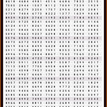
8
6
1
8
9
4
6
8
4
3
4
9
8
1
9
4
5
1
6
7
6
6
8
6
5
7
8
3
3
6
2
5
1
5
6
7
5
0
5
5
2
9
4
4
8
1
5
0
7
7
8
1
1
2
3
7
0
0
9
9
7
3
3
9
3
1
9
3
9
3
5
2
1
2
3
8
2
7
9
7
3
2
5
0
5
1
7
5
7
3
2
9
5
6
2
2
8
2
0
2
2
0
8
1
9
0
7
3
9
3
7
4
0
4
4
6
7
7
3
1
8
2
2
2
4
1
3
7
7
5
1
6
3
9
3
9
0
4
8
3
8
9
3
9
3
9
2
3
9
3
3
7
4
4
8
1
1
9
3
3
4
5
3
9
3
7
1
8
4
3
9
5
1
1
2
3
9
2
3
5
0
7
2
5
7
8
3
4
1
5
6
4
4
0
4
5
0
0
7
7
2
5
6
4
1
0
1
4
6
1
6
1
2
4
6
4
1
3
1
4
8
2
6
1
7
4
6
2
0
2
4
1
0
4
4
9
0
2
0
2
4
8
0
6
6
5
5
2
1
3
0
8
4
0
4
6
1
0
3
3
5
6
0
8
8
7
0
6
5
2
5
6
9
6
6
3
0
8
5
4
5
0
9
2
2
9
6
6
2
8
9
2
3
7
1
6
2
9
8
8
8
3
2
7
9
7
4
9
0
9
1
8
7
9
7
5
5
7
6
4
0
5
3
3
6
9
0
4
4
8
5
1
3
1
4
9
7
9
7
7
4
8
1
3
4
2
9
5
3
8
0
0
7
3
1
6
3
7
2
9
9
0
9
2
2
9
0
9
2
2
0
3
1
8
9
8
0
1
0
1
2
8
4
1
5
2
6
1
9
1
0
6
1
4
5
8
4
9
9
9
6
4
2
8
1
4
8
8
0
8
7
1
8
5
4
3
0
9
0
9
5
9
1
1
2
0
5
8
5
4
4
8
8
2
1
7
9
9
1
1
8
3
5
3
8
5
9
0
7
7
4
7
9
1
1
4
9
9
6
6
9
7
9
6
6
2
0
0
4
4
8
8
6
7
4
7
5
6
5
2
7
5
6
5
2
2
2
0
4
4
8
5
4
3
7
5
2
3
9
3
4
7
2
2
4
7
8
2
8
1
3
0
1
2
3
8
1
2
8
1
9
2
4
3
7
6
2
9
3
3
5
9
1
1
2
2
8
3
8
2
5
5
8
7
6
5
5
8
7
6
1
2
9
9
9
4
3
1
7
8
7
1
1
3
4
5
8
5
7
3
7
7
0
5
5
6
9
5
8
4
6
6
8
9
8
2
4
8
4
3
9
5
1
9
1
1
9
3
1
4
4
5
9
8
8
7
9
5
7
3
3
4
5
6
2
6
3
9
0
9
2
6
9
6
6
4
0
1
5
6
6
2
9
0
9
9
9
0
7
7
6
4
6
9
6
1
7
9
1
1
2
8
6
0
6
8
6
9
8
8
7
9
4
7
2
0
6
8
8
7
0
9
5
9
5
9
3
4
9
4
1
9
6
5
2
4
0
5
4
9
3
1
4
7
2
9
3
4
9
4
9
3
5
7
3
5
7
2
3
5
6
9
7
8
6
3
8
4
1
5
8
9
1
3
4
3
2
4
5
9
1
8
2
9
2
0
4
1
2
3
3
6
1
9
1
6
6
9
4
4
4
8
2
8
1
9
7
7
2
9
6
5
3
2
5
8
2
0
6
6
5
8
3
5
8
9
4
0
6
6
8
1
1
4
5
5
8
6
2
8
0
2
5
6
2
2
7
8
0
8
8
1
2
1
3
6
1
8
5
4
8
4
6
0
6
5
6
3
3
6
7
1
0
2
2
8
2
4
0
4
9
6
0
6
6
3
0
9
7
7
9
0
3
4
7
4
9
9
2
2
7
4
9
5
5
3
7
9
0
9
1
3
2
5
7
2
9
5
4
9
2
3
4
3
7
8
9
6
6
3
8
1
3
6
9
8
8
1
3
4
4
3
6
0
6
2
6
8
9
8
5
0
8
0
8
2
8
7
3
1