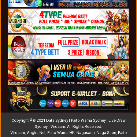
Copyright
Â©
2021 Data Sydney | Paito Warna Sydney | Live Draw
Sydney | Virdsam. All Rights Reserved.
Virdsam
,
Angka Net
,
Paito Warna HK
,
Nagasaon
,
Naga Saon
,
Paito