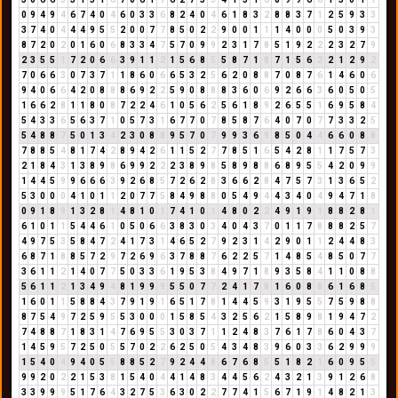
0
9
4
9
4
6
7
4
0
4
6
0
3
3
6
8
2
4
0
4
6
1
8
3
2
8
8
3
7
1
2
5
9
3
3
3
7
4
0
4
4
4
9
5
5
2
0
0
7
7
8
5
0
2
2
9
0
0
1
1
1
4
0
0
0
5
0
3
9
3
8
7
2
0
2
0
1
6
0
6
8
3
3
4
7
5
7
0
9
9
2
3
1
7
8
5
1
9
2
2
2
3
2
7
9
2
3
5
5
1
7
2
0
6
6
3
9
1
1
2
1
5
6
8
5
5
8
7
1
8
7
1
5
6
2
2
1
2
9
2
7
0
6
6
3
0
7
3
7
1
1
8
6
0
6
6
5
3
2
5
6
2
0
8
8
7
0
8
7
6
1
4
6
0
6
9
4
0
6
6
4
2
0
8
8
8
6
9
2
2
5
9
0
8
8
8
3
6
0
6
9
2
6
6
3
6
0
5
0
5
1
6
6
2
8
1
1
8
0
8
7
2
2
4
6
1
0
5
6
2
5
6
1
8
9
2
6
5
5
1
6
9
5
8
4
5
4
3
3
6
5
6
3
7
1
0
5
7
3
1
6
7
7
0
7
8
5
8
7
6
4
0
7
0
7
7
3
3
2
5
5
4
8
8
7
5
0
1
3
4
2
3
0
8
8
9
5
7
0
7
9
9
3
6
9
8
5
0
4
4
6
6
0
8
8
7
8
8
5
4
8
1
7
4
2
8
9
4
2
6
1
1
5
2
7
7
8
5
1
6
5
4
2
8
1
1
7
5
7
3
2
1
8
4
3
1
3
8
9
8
6
9
9
2
2
2
3
8
9
8
5
8
9
8
8
6
8
9
5
5
4
2
0
9
9
1
4
4
5
9
9
6
6
6
3
9
2
6
8
5
7
2
6
2
8
3
6
6
2
8
4
7
5
7
3
1
3
6
5
2
5
3
0
0
0
4
1
0
1
1
2
0
7
7
5
8
4
9
8
8
0
5
4
9
4
4
3
4
0
4
9
4
7
1
8
0
9
1
8
9
1
3
2
8
1
4
8
1
0
1
7
4
1
0
1
4
8
0
2
2
4
9
1
9
1
8
8
2
8
1
6
1
0
1
1
5
4
4
6
1
0
5
0
6
6
3
8
3
0
3
4
0
4
3
7
0
1
1
7
8
8
8
2
5
7
4
9
7
5
3
5
8
4
7
2
4
1
7
3
1
4
6
5
2
7
9
2
3
1
4
2
9
0
1
1
2
4
4
8
3
6
8
7
1
8
8
5
7
2
9
7
2
6
9
6
3
7
8
8
7
6
2
2
5
7
1
4
8
5
4
8
5
0
7
7
3
6
1
1
2
1
4
0
7
7
5
0
3
3
6
1
9
5
3
8
4
9
7
1
8
9
3
5
8
4
1
1
0
8
8
5
6
1
1
2
1
3
4
9
4
8
1
9
9
9
5
5
0
7
7
2
4
1
7
8
1
6
0
8
8
6
1
6
8
5
1
6
0
1
1
5
8
8
4
3
7
9
1
9
1
6
5
1
7
8
1
4
4
5
9
3
1
9
5
5
7
5
9
8
8
8
7
5
4
9
7
2
5
9
5
5
3
0
0
0
1
5
8
5
4
3
2
5
6
2
1
5
8
9
8
1
9
4
7
2
7
4
8
8
7
1
8
3
1
4
7
6
9
5
5
3
0
3
7
1
1
2
4
8
3
7
6
1
7
8
6
0
4
3
7
1
4
5
9
5
7
2
5
0
5
5
7
0
2
2
6
2
5
0
5
4
3
4
8
3
9
6
0
3
3
6
2
9
9
9
1
5
4
0
4
9
4
0
5
5
8
8
5
2
7
9
2
4
4
8
6
7
6
8
5
5
1
8
2
1
6
0
9
5
5
9
9
2
0
2
2
1
5
3
8
1
5
4
0
4
4
1
4
8
3
4
4
5
6
2
4
3
2
1
3
9
1
2
6
8
3
3
9
9
9
5
1
7
6
4
3
2
7
5
3
6
3
0
2
2
7
7
4
1
5
6
7
1
9
1
4
8
2
1
3