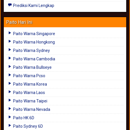
Prediksi Kami Lengkap
Paito Hari Ini
Paito Warna Singapore
Paito Warna Hongkong
Paito Warna Sydney
Paito Warna Cambodia
Paito Warna Bullseye
Paito Warna Pcso
Paito Warna Korea
Paito Warna Laos
Paito Warna Taipei
Paito Warna Nevada
Paito HK 6D
Paito Sydney 6D