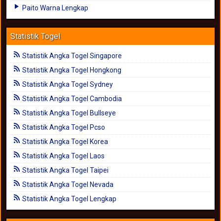
Paito Warna Lengkap
Statistik Togel
Statistik Angka Togel Singapore
Statistik Angka Togel Hongkong
Statistik Angka Togel Sydney
Statistik Angka Togel Cambodia
Statistik Angka Togel Bullseye
Statistik Angka Togel Pcso
Statistik Angka Togel Korea
Statistik Angka Togel Laos
Statistik Angka Togel Taipei
Statistik Angka Togel Nevada
Statistik Angka Togel Lengkap