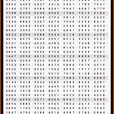
0
7
5
3
8
3
8
1
0
1
9
9
6
1
7
2
1
2
8
1
5
0
2
9
2
5
4
6
4
1
3
5
1
3
4
4
8
5
0
5
6
4
0
2
2
5
6
2
7
9
4
4
1
6
7
3
4
0
1
1
1
7
8
5
4
7
5
0
1
1
3
1
4
0
4
2
7
0
1
1
6
9
8
4
3
6
3
4
1
5
9
9
6
7
4
4
0
8
7
6
6
7
7
9
7
7
7
2
8
1
5
4
9
0
9
5
0
4
0
4
6
9
6
3
9
1
7
8
5
4
7
3
1
9
1
2
1
8
0
8
5
5
2
9
2
8
0
3
0
3
4
2
6
8
5
2
7
9
6
6
9
8
1
4
5
1
9
2
3
5
5
6
2
3
5
1
4
2
6
8
8
8
6
2
8
3
2
6
7
4
4
0
7
6
4
7
9
6
0
6
5
9
9
6
6
8
6
1
0
1
1
5
6
7
4
6
3
0
4
4
4
9
0
5
5
5
5
2
9
2
3
3
4
9
4
0
8
8
2
1
4
4
9
2
2
8
9
6
3
9
2
4
9
5
5
1
7
2
9
2
5
0
8
1
9
6
8
4
1
5
5
5
9
4
4
7
2
4
8
3
6
0
2
2
4
8
2
9
0
9
0
9
8
8
7
9
3
4
4
8
6
1
1
8
9
2
0
4
5
9
6
3
5
0
5
4
5
7
0
7
8
9
7
9
7
9
5
0
3
3
3
9
9
1
1
8
5
1
2
3
9
3
5
3
8
9
5
2
7
9
5
3
2
1
3
3
6
6
2
8
6
0
2
4
6
6
3
8
2
1
3
1
0
1
1
7
4
4
8
3
5
7
0
4
4
0
4
8
9
8
1
3
0
4
4
1
0
2
0
2
0
7
6
9
6
8
1
4
5
9
7
2
6
9
6
3
9
9
7
7
2
8
9
9
9
5
2
3
3
6
9
5
0
5
5
4
7
3
4
7
6
2
0
5
5
3
9
2
9
2
9
4
0
1
1
1
6
6
7
4
2
9
3
0
3
4
0
1
3
4
0
3
6
3
9
3
1
2
2
4
8
8
3
0
3
7
2
5
6
2
9
2
8
6
5
6
3
6
2
8
0
2
3
0
3
5
0
8
6
5
8
6
5
9
5
1
8
5
7
3
6
1
1
7
8
7
7
3
2
5
5
8
7
1
8
7
2
5
5
1
8
3
7
3
1
5
8
8
6
5
7
0
7
9
7
2
5
1
5
6
4
9
2
0
2
7
4
9
3
3
6
9
2
6
8
1
9
6
6
3
2
5
9
5
5
1
9
1
7
8
2
7
0
6
6
3
3
7
9
7
9
4
4
5
9
6
3
9
1
1
5
5
1
5
6
7
0
1
8
9
6
1
3
8
2
6
8
0
3
3
6
0
3
4
7
3
9
1
1
2
8
0
7
6
4
5
3
7
0
7
7
0
8
2
1
7
7
4
0
4
0
0
8
2
1
9
1
4
4
8
9
2
1
8
9
9
5
4
2
6
2
5
8
5
4
4
9
8
3
2
8
3
0
0
0
2
2
8
1
9
1
4
1
5
6
4
8
0
9
9
2
6
6
1
7
0
6
4
9
4
0
7
4
6
1
8
5
4
0
4
4
6
0
6
6
5
5
8
2
1
7
6
1
8
9
9
5
6
8
5
8
6
1
9
1
5
1
1
3
4
3
7
9
9
9
2
5
1
5
6
5
6
6
9
6
7
0
3
9
3
4
5
1
9
1
2
3
5
1
6
6
0
3
3
6
5
0
6
0
6
4
5
5
8
4
4
7
7
0
7
6
0
9
0
9
3
5
7
1
8
8
3
6
9
6
8
9
6
1
7
7
7
4
1
5
4
9
8
9
8
4
8
9
6
6
3
8
8
5
4
9
7
1
9
1
0
9
0
5
5
7
8
0
2
2
2
6
1
3
4
1
6
1
5
6
5
8
9
9
9
1
7
0
3
3
7
6
2
2
4
9
6
6
2
8
4
9
4
9
4
6
2
4
1
5
7
3
6
3
9
1
8
4
7
2
4
7
9
3
3
0
1
8
8
7
6
5
1
6
7
4
9
8
7
6
3
7
8
5
4
0
8
8
4
3