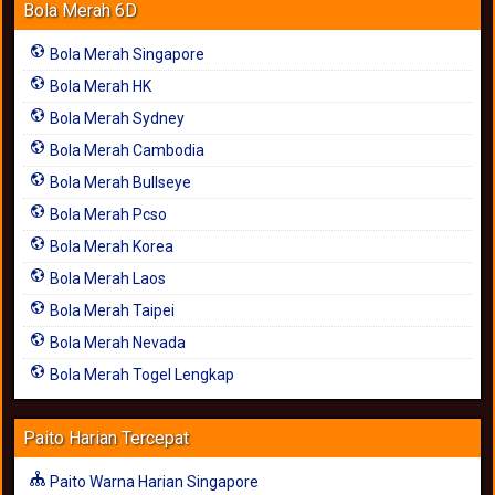
Bola Merah 6D
Bola Merah Singapore
Bola Merah HK
Bola Merah Sydney
Bola Merah Cambodia
Bola Merah Bullseye
Bola Merah Pcso
Bola Merah Korea
Bola Merah Laos
Bola Merah Taipei
Bola Merah Nevada
Bola Merah Togel Lengkap
Paito Harian Tercepat
Paito Warna Harian Singapore