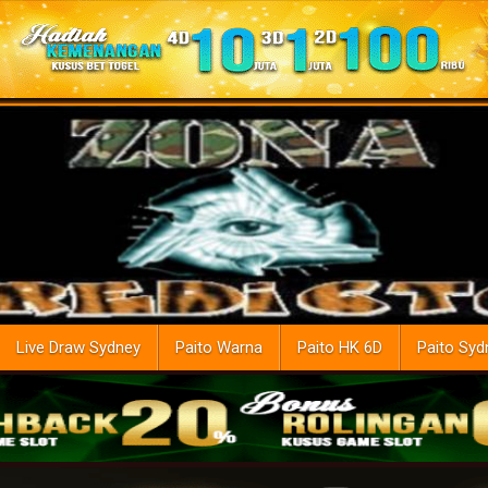
Live Draw Sydney
Paito Warna
Paito HK 6D
Paito Syd