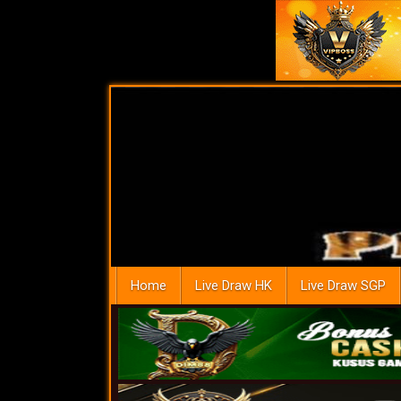
Home
Live Draw HK
Live Draw SGP