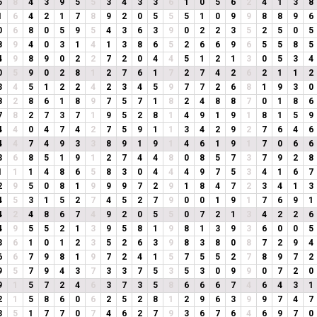
5
8
4
3
9
5
5
3
4
3
3
6
1
0
5
6
2
4
1
3
8
1
6
4
2
1
7
8
9
2
0
5
5
5
1
0
9
9
8
8
9
6
0
6
8
0
5
9
5
4
3
6
3
9
0
2
2
3
5
2
5
0
5
8
9
4
0
3
1
4
1
3
8
6
5
2
6
6
9
6
5
5
8
5
4
9
8
9
0
2
2
7
2
0
4
4
5
1
2
1
3
0
5
3
4
0
5
9
0
2
8
1
2
7
6
1
7
2
7
4
2
6
2
1
1
2
3
4
5
1
2
2
4
2
3
4
5
9
7
7
2
6
8
1
9
3
0
8
2
8
6
1
8
9
7
5
7
1
8
2
4
8
8
7
0
1
8
6
7
8
2
7
3
7
1
9
5
2
8
1
4
9
1
9
1
8
1
5
9
4
4
0
4
7
4
2
7
5
9
1
1
3
4
2
9
2
7
6
4
6
4
4
7
4
9
3
3
8
9
1
9
1
4
6
1
9
1
7
0
6
6
3
6
8
5
1
9
1
2
7
4
4
8
0
8
5
7
3
7
9
2
8
1
1
1
4
8
6
5
8
3
0
4
4
4
9
7
5
3
4
1
6
7
2
9
5
0
8
1
9
9
9
7
2
9
1
8
4
7
2
3
4
1
3
4
5
3
1
5
2
7
4
5
2
7
9
0
0
1
9
1
7
6
9
1
4
2
4
8
6
7
4
9
2
0
5
5
0
7
2
1
3
4
2
2
6
4
9
5
5
2
1
3
9
5
8
1
9
8
1
3
9
3
6
0
0
5
3
6
1
0
1
2
3
5
2
6
3
9
8
3
8
0
8
7
2
9
4
6
6
7
9
8
1
9
7
2
4
1
5
7
5
5
2
7
8
9
7
2
9
5
7
9
4
3
7
3
3
7
5
3
5
3
0
9
9
0
7
2
0
9
1
5
7
2
4
6
3
7
3
5
8
6
6
6
7
4
6
4
3
1
2
1
5
8
6
0
6
2
5
2
8
1
2
9
6
3
9
9
7
4
7
3
5
1
7
7
0
7
4
6
2
7
9
3
6
7
6
4
6
9
7
0