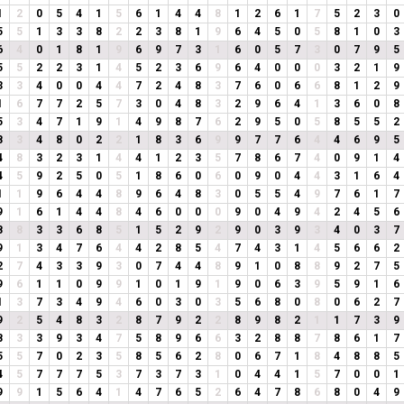
1
2
0
5
4
1
5
6
1
4
4
8
1
2
6
1
7
5
2
3
0
5
5
1
3
3
8
2
2
3
8
1
9
6
4
5
0
5
8
1
0
3
6
4
0
1
8
1
9
6
9
7
3
1
6
0
5
7
3
0
7
9
5
5
5
2
2
3
1
4
5
2
3
6
9
6
4
0
0
0
3
2
1
9
3
3
4
0
0
4
4
7
2
4
8
3
7
6
0
6
6
8
1
2
9
1
6
7
7
2
5
7
3
0
4
8
3
2
9
6
4
1
3
6
0
8
5
3
4
7
1
9
1
4
9
8
7
6
2
9
5
0
5
8
5
5
2
8
3
4
8
0
2
2
1
8
3
6
9
9
7
7
6
4
4
6
9
5
4
8
3
2
3
1
4
4
1
2
3
5
7
8
6
7
4
0
9
1
4
4
5
9
2
5
0
5
1
8
6
0
6
0
9
0
4
4
3
1
6
4
1
1
9
6
4
4
8
9
6
4
8
3
0
5
5
4
9
7
6
1
7
9
1
6
1
4
4
8
4
6
0
0
0
9
0
4
9
4
2
4
5
6
8
8
3
3
6
8
5
1
5
2
9
2
9
0
3
9
3
4
0
3
7
9
1
3
4
7
6
4
4
2
8
5
4
7
4
3
1
4
5
6
6
2
2
7
4
3
3
9
3
0
7
4
4
8
9
1
0
8
8
9
2
7
5
9
6
1
1
0
9
9
1
0
1
9
1
9
0
6
3
9
5
9
1
6
1
3
7
3
4
9
4
6
0
3
0
3
5
6
8
0
8
0
6
2
7
9
2
5
4
8
3
2
8
7
9
2
2
8
9
8
2
1
1
7
3
9
8
3
3
9
3
4
7
5
8
9
6
6
3
2
8
8
7
8
6
1
7
5
5
7
0
2
3
5
8
5
6
2
8
0
6
7
1
8
4
8
8
5
4
5
7
7
7
5
3
7
3
7
3
1
0
4
4
1
5
7
0
0
1
9
9
1
5
6
4
1
4
7
6
5
2
6
4
7
8
6
8
0
4
9