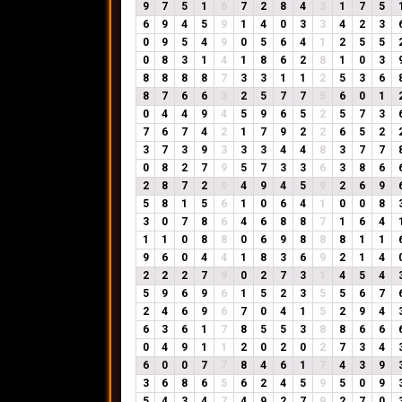
9
7
5
1
6
7
2
8
4
3
1
7
5
6
9
4
5
9
1
4
0
3
3
4
2
3
0
9
5
4
9
0
5
6
4
1
2
5
5
0
8
3
1
4
1
8
6
2
8
1
0
3
8
8
8
8
7
3
3
1
1
2
5
3
6
8
7
6
6
3
2
5
7
7
5
6
0
1
0
4
4
9
4
5
9
6
5
2
5
7
3
7
6
7
4
2
1
7
9
2
2
6
5
2
3
7
3
9
3
3
3
4
4
8
3
7
7
0
8
2
7
9
5
7
3
3
6
3
8
6
2
8
7
2
9
4
9
4
5
9
2
6
9
5
8
1
5
6
1
0
6
4
1
0
0
8
3
0
7
8
6
4
6
8
8
7
1
6
4
1
1
0
8
8
0
6
9
8
8
8
1
1
9
6
0
4
4
1
8
3
6
9
2
1
4
2
2
2
7
9
0
2
7
3
1
4
5
4
5
9
6
9
6
1
5
2
3
5
5
6
7
2
4
6
9
6
7
0
4
1
5
2
9
4
6
3
6
1
7
8
5
5
3
8
8
6
6
0
4
9
1
1
2
0
2
0
2
7
3
4
6
0
0
7
7
8
4
6
1
7
4
3
9
3
6
8
6
5
6
2
4
5
9
5
0
9
5
4
3
4
7
4
9
2
7
9
2
7
0