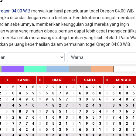
regon 04:00 WIB
menyajikan hasil pengeluaran togel Oregon 04:00 WIB
 angka ditandai dengan warna berbeda. Pendekatan ini sangat memban
undian sebelumnya, memberikan keunggulan bagi mereka yang ingin
lan warna yang mudah dibaca, pemain dapat lebih cepat mengidentifika
mereka untuk merancang strategi taruhan yang lebih efektif. Paito W
atkan peluang keberhasilan dalam permainan togel Oregon 04:00 WIB.
D
KAMIS
D
JUMAT
D
SABTU
D
MINGGU
8
8
5
7
1
8
9
7
2
3
1
4
7
4
2
5
7
9
8
3
5
2
7
0
4
5
9
5
5
8
7
9
7
6
8
6
8
5
5
0
0
6
2
2
4
4
9
0
9
9
8
5
7
3
3
0
8
6
5
9
4
8
2
8
8
4
5
4
6
1
4
8
2
7
9
1
2
4
3
7
3
9
5
1
1
6
9
8
3
9
3
3
8
5
1
6
7
0
5
4
9
4
7
6
0
8
6
2
6
7
6
4
1
6
9
3
3
0
6
5
7
3
7
4
5
4
8
5
7
7
7
4
2
3
5
2
1
3
1
9
0
3
3
7
8
2
3
9
3
5
4
2
4
6
0
9
3
9
3
6
0
3
1
4
9
2
8
7
9
8
4
6
0
5
5
5
9
9
5
5
2
5
8
0
8
4
5
3
6