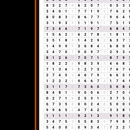
8
3
2
7
9
6
2
0
7
7
0
5
3
3
4
0
1
1
7
7
1
9
1
7
6
2
8
0
8
3
2
8
6
7
7
5
9
6
4
3
1
9
3
3
1
1
9
1
1
7
5
1
7
3
4
6
1
7
1
9
7
7
6
8
4
1
5
6
2
8
6
2
7
8
6
1
8
1
3
5
1
8
9
1
4
2
9
2
6
3
7
1
4
9
9
9
3
6
8
4
3
6
8
0
3
4
7
0
7
9
0
9
7
7
2
9
3
8
1
2
6
8
7
0
7
1
8
8
7
9
1
8
2
2
4
9
8
3
9
3
4
6
8
7
1
3
6
9
1
2
7
3
1
7
6
7
2
7
4
5
9
4
6
7
9
7
6
6
5
1
2
2
2
4
9
6
6
7
4
1
7
6
3
1
1
7
8
7
3
6
0
6
5
6
8
8
4
8
1
9
9
0
0
6
6
2
7
0
0
2
7
1
8
2
5
3
1
4
3
7
5
6
7
3
5
8
0
0
2
4
6
5
0
0
9
9
6
5
2
4
7
4
2
6
3
3
8
1
1
1
1
2
9
2
1
3
4
9
1
8
3
4
7
5
3
5
5
8
3
2
7
9
8
5
4
0
0
0
0
9
3
4
7
7
2
2