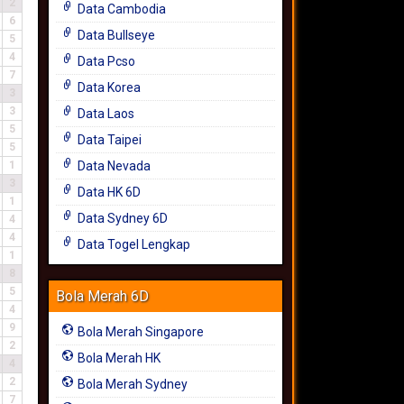
2
Data Cambodia
6
Data Bullseye
5
4
Data Pcso
7
Data Korea
3
3
Data Laos
5
Data Taipei
5
1
Data Nevada
3
Data HK 6D
1
Data Sydney 6D
4
4
Data Togel Lengkap
1
8
5
Bola Merah 6D
4
9
Bola Merah Singapore
2
Bola Merah HK
4
2
Bola Merah Sydney
7