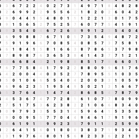
0
3
6
7
2
2
4
0
2
7
3
1
4
9
7
1
8
4
8
2
8
0
2
6
9
9
2
2
9
5
5
6
2
1
8
2
0
2
6
0
4
2
5
9
0
4
4
1
5
4
8
0
1
1
1
2
2
1
3
0
1
7
5
8
9
1
5
6
5
2
7
5
2
5
7
6
0
7
7
5
4
1
9
1
5
9
3
5
4
0
4
6
7
2
6
8
9
9
1
2
3
5
4
0
4
5
6
9
9
8
8
7
6
7
1
0
1
7
3
5
4
9
4
8
7
2
7
5
9
1
9
6
6
7
0
8
5
4
0
8
5
7
3
7
5
8
1
6
6
1
8
4
1
5
8
1
6
6
3
8
7
8
6
5
3
7
9
8
4
7
8
9
8
7
6
3
6
5
3
8
4
1
4
3
7
7
1
2
1
3
3
6
6
8
4
3
2
1
9
8
8
8
5
1
7
8
6
6
0
1
7
6
7
7
5
8
4
1
7
9
2
2
8
8
0
9
9
6
1
7
6
6
4
2
0
0
4
4
0
3
5
2
7
7
8
9
5
5
1
0
3
5
0
5
0
1
0
6
6
5
5
4
0
4
2
0
0
3
3
1
0
5
9
9
6
9
6
2
3
5
1
9
5
4
9
5
0
2
1
3
1
6
6
7
6
5
3
7
6
4
1
1
4
7
4
2
8
6
8
5
4
7
8
7
9
4
4
5
3
6
7
4
7
7
2
8
1
6
1
0
7
7
8
0
9
9
2
7
5
1
7
5
3
6
2
3
8
2
2
1
0
6
6
8
3
4
0
0
0
9
7
9
3
3
5
5
3
1
4
5
9
6
4
1
5
3
5
8
1
9
0
0
9
5
5
7
7
0
4
4
9
4
6
1
7
9
1
9
6
0
8
6
1
9
1
1
9
9
2
3
5
7
9
1
1
2
2
5
9
6
3
2
6
4
1
5
6
0
1
8
0
8
3
8
3
7
1
9
3
4
9
1
3
1
9
7
6
4
8
0
1
5
6
8
2
3
3
6
2
2
1
3