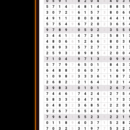
0
5
9
1
1
8
2
0
4
4
4
0
3
5
7
1
4
5
4
8
1
4
5
8
8
5
3
0
7
2
9
6
1
5
7
3
8
0
6
4
9
1
1
2
8
0
0
8
8
4
4
1
5
7
5
4
9
6
7
2
0
2
3
6
5
9
7
8
9
8
0
5
0
2
2
3
5
5
3
4
4
1
5
4
7
2
9
2
5
8
1
4
8
0
6
6
1
2
6
6
3
8
0
3
0
8
9
3
3
5
7
2
7
9
9
2
1
2
5
9
3
3
8
9
8
5
4
2
0
0
7
1
0
4
4
9
7
1
3
4
0
9
9
5
7
7
9
7
6
5
0
1
1
8
4
3
6
4
8
8
7
0
6
0
7
7
1
6
9
1
0
9
8
8
3
3
3
6
9
1
8
7
2
6
8
2
1
2
1
6
4
1
3
2
1
3
9
8
3
2
0
1
0
1
1
2
6
7
7
4
4
6
1
7
4
2
4
6
2
7
5
5
8
3
3
6
0
4
7
9
7
1
7
3
0
4
8
3
2
3
6
8
5
4
2
2
0
9
2
6
7
4
6
5
4
0
4
4
6
5
7
9
6
4
1
5
5
2
3
5
2
2
1
0
1
1
8
9
4
0
3
7
1
5
2
8
7
0
3
2
5
3
1
9
7
7
5
3
2