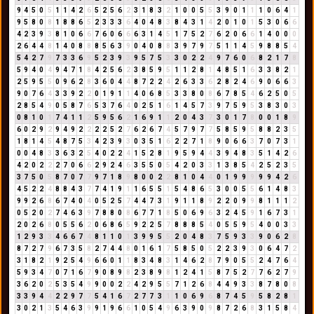
9
4
5
0
5
1
1
4
2
6
5
2
5
6
2
3
1
8
3
2
1
0
0
5
5
3
9
0
1
1
1
0
6
4
1
9
5
8
0
8
1
8
8
6
5
2
3
3
3
6
4
0
4
8
3
8
4
3
1
4
2
0
1
0
1
5
3
0
6
6
4
2
3
9
3
8
1
0
6
6
7
6
0
6
6
6
3
1
4
5
1
7
5
2
7
6
2
0
6
6
1
4
0
0
0
2
6
4
4
8
1
4
0
8
8
8
5
6
3
9
0
4
0
8
8
3
9
7
9
7
5
1
1
4
5
9
8
8
5
4
5
4
2
7
9
7
3
3
6
9
5
2
3
9
3
9
5
7
5
3
3
0
2
2
4
9
7
6
0
6
8
2
1
7
8
5
9
4
0
4
9
4
7
1
8
4
2
5
6
2
3
8
5
9
5
1
1
2
8
1
4
8
5
1
6
3
3
8
2
1
2
5
9
5
5
0
9
6
2
8
3
6
0
4
4
8
7
2
2
4
2
6
3
3
6
2
8
2
4
6
9
0
6
6
3
9
0
7
6
4
3
3
9
2
2
0
1
9
1
1
4
0
6
8
5
3
3
8
0
8
6
7
8
5
4
6
2
5
0
5
2
8
5
4
9
0
5
8
7
6
5
3
7
6
4
0
2
5
1
6
1
4
5
7
3
9
7
5
9
5
3
8
3
0
3
0
8
1
0
1
7
4
1
1
2
5
9
5
6
2
1
6
9
1
1
2
0
4
3
7
3
0
1
7
8
0
0
1
8
9
6
0
2
9
2
9
4
9
2
2
2
2
5
2
7
6
2
6
7
4
5
7
9
7
7
5
8
5
9
5
8
8
2
3
5
1
8
1
4
5
4
8
7
5
3
4
2
3
9
3
0
3
5
1
6
2
2
7
1
8
9
0
6
6
3
7
0
7
3
1
0
0
4
8
3
3
6
3
2
5
4
0
2
2
4
1
5
2
8
1
9
5
9
4
4
3
9
4
8
3
5
1
4
2
6
4
2
0
2
2
2
7
0
6
6
2
9
2
4
6
3
5
5
0
5
4
2
0
3
3
1
3
8
5
4
2
5
2
3
5
3
7
5
0
5
8
7
0
7
7
9
7
1
8
9
8
0
0
2
2
8
1
0
4
4
0
1
9
9
9
9
9
4
2
6
4
5
2
2
4
8
8
4
3
7
7
4
1
9
1
1
6
5
5
1
5
4
8
6
5
3
0
0
5
5
6
1
4
8
3
9
9
2
6
8
6
7
4
0
4
0
5
2
5
7
4
4
7
3
1
9
1
1
8
9
2
2
0
9
9
8
1
1
1
2
0
5
2
0
2
7
4
6
3
9
7
8
8
0
8
6
7
7
1
8
5
0
6
9
6
3
2
4
5
9
1
6
7
3
1
2
0
2
6
8
0
5
5
6
2
0
6
8
6
5
9
2
2
5
7
8
8
8
5
4
0
5
5
9
5
4
0
0
3
3
1
2
9
3
3
4
6
6
7
4
8
1
1
0
1
3
9
9
5
5
2
0
4
8
3
7
5
9
3
3
9
0
6
2
8
8
7
2
7
9
6
7
3
5
8
2
7
4
4
8
0
1
6
1
7
5
8
5
0
5
2
2
3
9
3
0
6
4
7
2
3
1
8
2
1
9
2
5
4
9
6
6
0
1
1
8
3
4
8
3
1
4
6
2
8
7
9
0
5
5
2
4
7
6
4
5
9
3
4
7
0
7
1
6
7
9
0
8
9
8
2
3
8
9
8
1
2
4
1
5
8
7
5
2
7
7
6
2
7
9
3
6
2
0
2
5
3
5
4
9
9
0
0
2
2
4
2
9
5
5
7
1
2
6
8
4
4
9
3
3
8
7
8
0
8
3
3
9
4
4
2
2
9
7
7
5
4
1
6
7
2
7
7
3
1
1
0
6
9
6
8
7
4
5
9
5
8
2
8
1
3
0
2
1
3
5
4
6
3
9
9
1
9
6
6
1
0
5
4
9
6
3
9
0
9
8
7
2
6
8
3
1
5
8
4