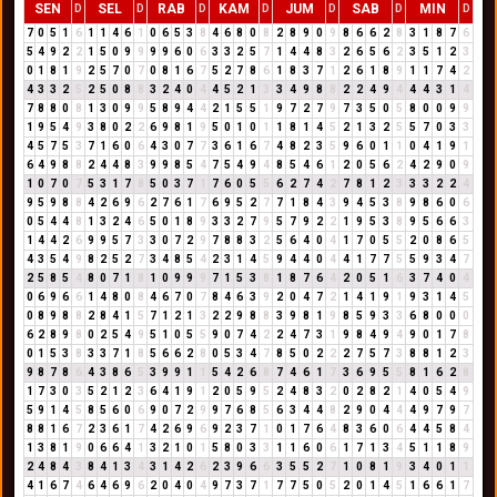
SEN
SEL
RAB
KAM
JUM
SAB
MIN
D
D
D
D
D
D
D
7
0
5
1
6
1
1
4
6
1
0
6
5
3
8
4
6
8
0
8
2
8
9
0
9
8
6
6
2
8
3
1
8
7
6
5
4
9
2
2
1
5
0
9
9
9
9
6
0
6
3
3
2
5
7
1
4
4
8
3
2
6
5
6
2
3
5
1
2
3
0
1
8
1
9
2
5
7
0
7
0
8
1
6
7
5
2
7
8
6
1
8
3
7
1
2
6
1
8
9
1
1
7
4
2
4
3
3
2
5
2
5
0
8
8
3
2
4
0
4
4
5
2
1
3
3
4
9
8
8
2
2
4
9
4
4
4
3
1
4
7
8
8
0
8
1
3
0
9
9
5
8
9
4
4
2
1
5
5
1
9
7
2
7
9
7
3
5
0
5
8
0
0
9
9
1
9
5
4
9
3
8
0
2
2
6
9
8
1
9
5
0
1
0
1
1
8
1
4
5
2
1
3
2
5
5
7
0
3
3
4
5
7
5
3
7
1
6
0
6
4
3
0
7
7
3
6
1
6
7
4
8
2
3
5
9
6
0
1
1
0
4
1
9
1
6
4
9
8
8
2
4
4
8
3
9
9
8
5
4
7
5
4
9
4
8
5
4
6
1
2
0
5
6
2
4
2
9
0
9
1
0
7
0
7
5
3
1
7
8
5
0
3
7
1
7
6
0
5
5
6
2
7
4
2
7
8
1
2
3
3
3
2
2
4
9
5
9
8
8
4
2
6
9
6
2
7
6
1
7
6
9
5
2
7
7
1
8
4
3
9
4
5
3
8
9
8
6
0
6
0
5
4
4
8
1
3
2
4
6
5
0
1
8
9
3
3
2
7
9
5
7
9
2
2
1
9
5
3
8
9
5
6
6
3
1
4
4
2
6
9
9
5
7
3
3
0
7
2
9
7
8
8
3
2
5
6
4
0
4
1
7
0
5
5
2
0
8
6
5
4
3
5
4
9
8
2
5
2
7
3
4
8
5
4
2
3
1
4
5
9
4
4
0
4
4
1
7
7
5
5
9
3
4
7
2
5
8
5
4
8
0
7
1
8
1
0
9
9
9
7
1
5
3
8
1
8
7
6
4
2
0
5
1
6
3
7
4
0
4
0
6
9
6
6
1
4
8
0
8
4
6
7
0
7
8
4
6
3
9
2
0
4
7
2
1
4
1
9
1
9
3
1
4
5
0
8
9
8
8
2
8
4
1
5
7
1
2
1
3
2
2
9
8
8
3
9
8
1
9
8
5
9
3
3
6
8
0
0
0
6
2
8
9
8
0
2
5
4
9
5
1
0
5
5
9
0
7
4
2
2
4
7
3
1
9
8
4
9
4
9
0
1
7
8
0
1
5
3
8
3
3
7
1
8
5
6
6
2
8
0
5
3
4
7
8
5
0
2
2
2
7
5
7
3
8
8
1
2
3
9
8
7
8
6
4
3
8
6
5
3
9
9
1
1
5
4
2
6
8
7
4
6
1
7
3
6
9
5
5
8
1
6
2
8
1
7
3
0
3
5
2
1
2
3
6
4
1
9
1
2
0
5
9
5
2
4
8
3
2
0
2
8
2
1
4
0
5
4
9
5
9
1
4
5
8
5
6
0
6
9
0
7
2
9
9
7
6
8
5
6
3
4
4
8
2
9
0
4
4
4
9
7
9
7
8
8
1
6
7
2
3
6
1
7
4
2
6
9
6
9
2
3
7
1
0
1
7
6
4
8
3
6
0
6
4
4
5
8
4
1
3
8
1
9
0
6
6
4
1
3
2
1
0
1
5
8
0
3
3
1
1
6
0
6
1
7
1
3
4
5
1
1
8
9
2
4
8
4
3
8
4
1
3
4
3
1
4
2
6
2
3
9
6
6
3
5
5
2
7
1
0
8
1
9
3
4
0
1
1
4
1
6
7
4
6
4
6
9
6
2
0
4
0
4
9
7
3
7
1
7
7
5
0
5
2
0
1
4
5
1
6
6
1
7