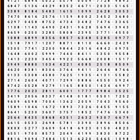
9
1
2
1
3
6
8
9
4
4
5
0
3
2
5
5
5
7
9
7
0
0
0
9
9
7
7
2
8
1
9
8
9
3
3
6
8
4
7
2
5
1
3
6
9
4
0
2
9
2
8
3
5
2
7
4
6
7
1
8
2
0
3
3
6
5
1
6
5
2
3
3
8
9
8
8
1
8
4
3
5
4
8
3
2
1
6
1
5
6
1
0
9
9
9
2
6
2
8
1
3
0
5
3
8
7
4
7
0
7
8
6
1
6
7
2
5
7
6
4
1
1
5
9
5
8
0
0
2
2
3
4
5
2
7
3
6
8
0
8
6
2
9
7
7
0
4
5
8
4
8
7
5
2
7
4
7
3
4
7
3
4
8
2
1
7
4
7
6
4
3
3
6
5
2
1
1
0
8
8
1
1
4
3
7
6
4
9
0
9
2
4
3
1
4
9
6
2
8
1
5
6
9
4
4
3
9
4
3
7
8
6
5
9
5
0
2
5
0
5
3
2
8
5
4
5
8
0
8
8
2
3
9
5
5
3
7
7
1
8
4
5
5
0
5
1
0
8
8
7
6
8
9
9
9
8
3
5
6
2
0
8
5
7
3
6
3
4
8
3
5
2
8
5
4
0
9
7
7
5
1
5
1
8
9
7
9
1
7
8
1
2
0
7
7
8
8
7
1
8
8
1
1
0
1
6
6
6
0
6
2
4
2
9
2
5
3
0
5
5
7
7
4
1
5
2
2
0
0
0
9
8
4
4
8
2
0
1
6
7
4
8
4
2
6
0
9
7
5
3
1
6
4
8
3
6
0
0
2
2
5
9
9
9
9
7
4
4
0
4
8
4
1
1
2
5
3
5
0
5
9
5
5
8
4
1
4
1
3
4
2
2
3
0
3
3
4
5
4
9
9
9
2
2
4
5
6
6
8
5
2
0
0
8
8
1
5
1
7
8
3
9
4
9
4
8
8
8
0
8
1
0
3
4
7
4
2
2
1
3
4
0
8
5
4
2
5
1
8
9
8
5
0
9
9
4
6
2
0
2
8
3
8
1
9
8
3
0
6
6
3
7
6
4
1
9
4
1
1
2
2
6
4
6
1
8
7
6
6
3
0
1
3
3
6
5
3
0
8
8
4
5
8
0
8
7
6
2
5
7
1
9
3
5
8
4
1
3
1
4
5
5
8
2
1
2
7
1
4
5
2
6
0
4
4
4
0
7
1
8
7
2
9
9
9
0
8
8
6
5
4
5
5
0
5
5
9
2
4
6
8
7
4
2
6
0
5
2
8
1
9
2
7
9
7
1
1
6
5
2
8
8
5
0
5
1
4
3
4
7
6
9
9
7
7
1
7
7
6
4
2
0
2
3
5
2
8
1
1
2
6
0
0
1
1
1
7
7
7
5
8
9
8
4
3
3
5
2
5
7
3
4
1
9
1
2
0
5
6
2
8
3
3
7
1
4
1
4
8
3
0
1
8
1
9
0
5
0
1
1
7
2
5
2
7
9
6
0
9
9
6
5
9
8
8
7
0
0
4
4
1
3
6
2
8
2
0
5
9
5
7
0
4
3
7
9
5
6
0
6
1
5
8
9
8
1
0
4
6
1
1
6
7
2
9
1
8
9
3
3
7
3
2
6
8
0
4
5
5
1
9
1
5
5
1
8
6
4
1
5
5
2
3
0
3
3
6
0
7
7
3
7
5
7
3
1
8
5
2
7
7
4
7
6
4
5
3
4
0
4
2
5
6
4
1
8
4
3
5
8
0
8
6
8
5
4
3
5
1
6
2
6
3
2
5
9
3
0
7
7
6
6
7
9
7
6
6
1
5
6
0
5
3
3
6
2
6
9
8
8
5
7
8
1
9
3
3
9
0
9
3
8
9
6
6
8
5
0
6
6
X
X
X
X
X
5
2
7
7
5
3
6
0
9
9
5
4
1
8
9
6
9
2
3
5
0
1
5
0
5
4
8
2
3
5
6
5
5
1
6
9
7
0
0
0
8
5
7
3
1
2
0
4
9
4
4
1
9
9
9
3
8
3
0
3
8
7
2
2
4
8
8
1
6
7
9
0
9
4
4
7
4
8
4
3
1
5
1
3
4
6
2
2
0
2
5
4
6
5
2
1
0
9
8
8