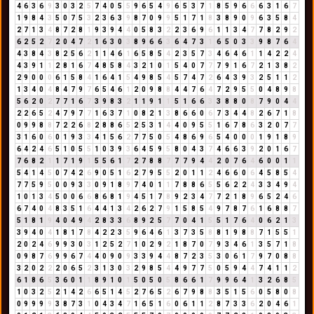
4
6
3
6
9
3
0
3
2
5
7
4
0
5
5
9
6
5
4
9
6
5
3
7
1
8
5
9
6
6
6
3
1
6
7
1
9
8
4
3
5
0
7
5
3
2
3
6
3
9
8
7
0
9
9
5
1
7
1
8
3
8
9
0
9
6
3
5
8
4
2
7
1
3
4
8
7
2
8
1
9
3
9
4
4
0
5
8
3
2
2
3
6
9
6
1
1
3
4
7
7
8
2
9
2
6
2
5
2
7
2
0
4
7
2
1
6
3
0
3
8
9
6
6
3
6
4
7
3
1
6
5
0
3
3
9
8
7
6
4
4
3
8
4
3
8
2
5
6
2
1
1
4
6
1
6
5
8
5
4
2
3
5
7
3
4
6
4
6
1
1
4
2
2
4
4
3
9
1
1
2
8
1
6
7
4
8
5
8
4
3
2
1
0
1
5
4
0
7
7
7
9
1
6
7
2
1
3
8
2
2
9
0
0
0
6
1
5
8
4
1
6
4
1
5
4
9
8
5
4
5
7
4
7
2
6
4
3
9
3
2
5
1
1
2
1
3
4
0
4
8
4
7
9
7
6
5
4
6
1
2
0
9
8
8
4
4
7
6
4
7
2
9
5
5
0
4
8
9
8
5
6
2
0
2
7
7
1
6
7
3
9
8
3
2
1
1
9
1
1
5
1
6
6
3
3
8
8
0
8
7
9
0
4
4
2
2
6
5
2
4
7
9
7
7
1
6
3
7
1
0
8
2
1
3
8
6
6
0
6
7
3
4
4
8
2
6
7
1
8
0
9
9
8
8
7
2
2
6
8
2
8
8
6
5
2
5
3
1
4
4
0
9
5
5
1
6
7
8
6
3
2
0
7
7
3
1
6
0
6
0
1
9
3
3
4
1
5
6
2
7
7
5
0
5
4
8
6
9
6
5
4
0
0
0
1
9
1
8
9
6
4
2
4
6
5
1
0
5
5
1
0
3
9
3
6
4
5
9
5
8
0
4
3
7
4
6
6
3
9
2
0
1
6
7
7
6
8
2
1
1
7
1
9
1
5
5
6
1
7
2
7
8
8
7
7
7
9
4
4
2
0
7
6
4
6
0
0
1
1
5
4
1
4
5
0
7
4
2
6
9
0
5
1
6
2
7
9
5
5
2
0
1
1
2
4
6
6
0
6
4
5
8
5
4
7
7
5
9
5
0
0
9
3
3
0
9
1
8
9
7
4
0
1
1
7
8
8
6
5
5
6
2
2
4
3
3
4
9
4
1
0
1
3
4
5
0
0
6
6
8
6
8
1
9
4
5
1
7
8
9
2
3
4
7
7
2
1
8
9
6
5
2
4
6
6
7
4
0
4
8
3
5
1
6
4
4
1
3
4
2
6
2
7
9
1
5
8
5
4
9
7
8
7
6
1
6
8
8
7
5
1
8
1
9
4
0
4
9
4
2
8
3
3
6
8
9
2
5
7
7
0
4
1
5
5
1
7
6
4
0
6
2
1
3
3
9
4
0
4
1
8
1
7
8
4
2
2
3
5
9
6
4
6
1
3
7
3
5
8
8
1
9
8
8
7
1
5
5
1
2
0
2
4
6
9
9
3
0
3
1
2
5
2
7
1
0
2
9
2
1
8
7
0
7
9
3
4
6
1
3
5
7
1
8
0
9
8
7
6
9
9
6
7
4
4
0
9
0
9
3
3
9
4
4
8
7
2
3
5
3
0
6
1
7
9
7
0
8
8
3
2
0
2
2
2
0
6
5
2
3
1
3
0
3
2
9
8
5
4
4
9
7
7
5
0
5
9
4
4
7
4
1
1
2
6
1
8
6
5
3
6
0
1
1
8
9
1
0
1
5
0
5
0
5
8
6
6
1
7
9
9
6
4
1
3
2
6
8
5
1
0
3
2
5
2
1
4
2
6
6
5
1
4
5
2
7
6
5
2
6
7
9
8
8
3
5
1
5
6
0
5
8
0
8
0
9
9
9
9
3
8
7
3
1
0
4
3
4
7
1
6
5
1
6
0
6
1
1
2
8
7
3
3
6
2
0
4
6
1