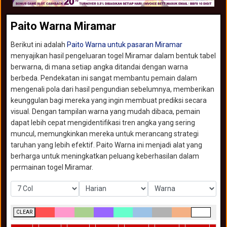
Paito Warna Miramar
Berikut ini adalah
Paito Warna untuk pasaran Miramar
menyajikan hasil pengeluaran togel Miramar dalam bentuk tabel
berwarna, di mana setiap angka ditandai dengan warna
berbeda. Pendekatan ini sangat membantu pemain dalam
mengenali pola dari hasil pengundian sebelumnya, memberikan
keunggulan bagi mereka yang ingin membuat prediksi secara
visual. Dengan tampilan warna yang mudah dibaca, pemain
dapat lebih cepat mengidentifikasi tren angka yang sering
muncul, memungkinkan mereka untuk merancang strategi
taruhan yang lebih efektif. Paito Warna ini menjadi alat yang
berharga untuk meningkatkan peluang keberhasilan dalam
permainan togel Miramar.
CLEAR