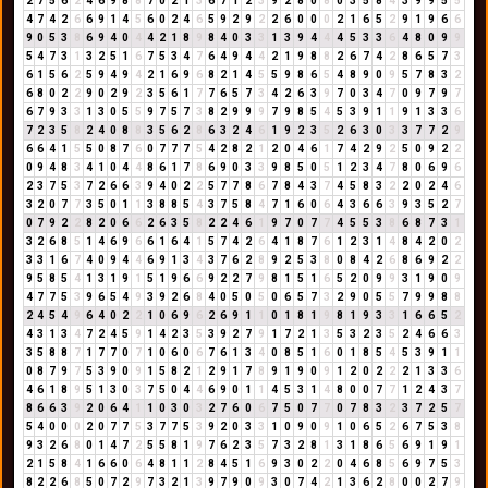
2
7
5
6
2
4
6
9
8
8
7
0
2
1
3
6
7
1
2
3
9
2
8
0
8
0
3
5
8
4
3
9
9
5
5
4
7
4
2
6
6
9
1
4
5
6
0
2
4
6
5
9
2
9
2
2
6
0
0
0
2
1
6
5
2
9
1
9
6
6
9
0
5
3
8
6
9
4
0
4
4
2
1
8
9
8
4
0
3
3
1
3
9
4
4
4
5
3
3
6
4
8
0
9
9
5
4
7
3
1
3
2
5
1
6
7
5
3
4
7
6
4
9
4
4
2
1
9
8
8
2
6
7
4
2
8
6
5
7
3
6
1
5
6
2
5
9
4
9
4
2
1
6
9
6
8
2
1
4
5
5
9
8
6
5
4
8
9
0
9
5
7
8
3
2
6
8
0
2
2
9
0
2
9
2
3
5
6
1
7
7
6
5
7
3
4
2
6
3
9
7
0
3
4
7
0
9
7
9
7
6
7
9
3
3
1
3
0
5
5
9
7
5
7
3
8
2
9
9
9
7
9
8
5
4
5
3
9
1
1
9
1
3
3
6
7
2
3
5
8
2
4
0
8
8
3
5
6
2
8
6
3
2
4
6
1
9
2
3
5
2
6
3
0
3
3
7
7
2
9
6
6
4
1
5
5
0
8
7
6
0
7
7
7
5
4
2
8
2
1
2
0
4
6
1
7
4
2
9
2
5
0
9
2
2
0
9
4
8
3
4
1
0
4
4
8
6
1
7
8
6
9
0
3
3
9
8
5
0
5
1
2
3
4
7
8
0
6
9
6
2
3
7
5
3
7
2
6
6
3
9
4
0
2
2
5
7
7
8
6
7
8
4
3
7
4
5
8
3
2
2
0
2
4
6
3
2
0
7
7
3
5
0
1
1
3
8
8
5
4
3
7
5
8
4
7
1
6
0
6
4
3
6
6
3
9
3
5
2
7
0
7
9
2
2
8
2
0
6
6
2
6
3
5
8
2
2
4
6
1
9
7
0
7
7
4
5
5
3
8
6
8
7
3
1
3
2
6
8
5
1
4
6
9
6
6
1
6
4
1
5
7
4
2
6
4
1
8
7
6
1
2
3
1
4
8
4
2
0
2
3
3
1
6
7
4
0
9
4
4
6
9
1
3
4
3
7
6
2
8
9
2
5
3
8
0
8
4
2
6
8
6
9
2
2
9
5
8
5
4
1
3
1
9
1
5
1
9
6
6
9
2
2
7
9
8
1
5
1
6
5
2
0
9
9
3
1
9
0
9
4
7
7
5
3
9
6
5
4
9
3
9
2
6
8
4
0
5
0
5
0
6
5
7
3
2
9
0
5
5
7
9
9
8
8
2
4
5
4
9
6
4
0
2
2
1
0
6
9
6
2
6
9
1
1
0
1
8
1
9
8
1
9
3
3
1
6
6
5
2
4
3
1
3
4
7
2
4
5
9
1
4
2
3
5
3
9
2
7
9
1
7
2
1
3
5
3
2
3
5
2
4
6
6
3
3
5
8
8
7
1
7
7
0
7
1
0
6
0
6
7
6
1
3
4
0
8
5
1
6
0
1
8
5
4
5
3
9
1
1
0
8
7
9
7
5
3
9
0
9
1
5
8
2
1
2
9
1
7
8
9
1
9
0
9
1
2
0
2
2
2
1
3
3
6
4
6
1
8
9
5
1
3
0
3
7
5
0
4
4
6
9
0
1
1
4
5
3
1
4
8
0
0
7
7
1
2
4
3
7
8
6
6
3
9
2
0
6
4
1
1
0
3
0
3
2
7
6
0
6
7
5
0
7
7
0
7
8
3
2
3
7
2
5
7
5
4
0
0
0
2
0
7
7
5
3
7
7
5
3
9
2
0
3
3
1
0
9
0
9
1
0
6
5
2
6
7
5
3
8
9
3
2
6
8
0
1
4
7
2
5
5
8
1
9
7
6
2
3
5
7
3
2
8
1
3
1
8
6
5
6
9
1
9
1
2
1
5
8
4
1
6
6
0
6
4
8
1
1
2
8
4
5
1
6
9
3
0
2
2
0
4
6
8
5
6
9
7
5
3
8
2
2
6
8
5
0
7
2
9
7
3
2
1
3
9
7
9
0
9
3
0
7
4
2
1
3
6
2
8
0
0
2
7
9