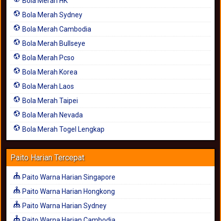
Bola Merah HK
Bola Merah Sydney
Bola Merah Cambodia
Bola Merah Bullseye
Bola Merah Pcso
Bola Merah Korea
Bola Merah Laos
Bola Merah Taipei
Bola Merah Nevada
Bola Merah Togel Lengkap
Paito Harian Tercepat
Paito Warna Harian Singapore
Paito Warna Harian Hongkong
Paito Warna Harian Sydney
Paito Warna Harian Cambodia