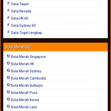
Data Taipei
Data Nevada
Data HK 6D
Data Sydney 6D
Data Togel Lengkap
Bola Merah 6D
Bola Merah Singapore
Bola Merah HK
Bola Merah Sydney
Bola Merah Cambodia
Bola Merah Bullseye
Bola Merah Pcso
Bola Merah Korea
Bola Merah Laos