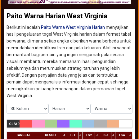
Paito Warna Harian West Virginia
Berikut ini adalah
Paito Warna West Virginia Harian
menyajikan
hasil pengeluaran togel West Virginia harian dalam format tabel
berwarna, di mana setiap angka diberikan warna berbeda untuk
memudahkan identifikasi tren dan pola keluaran. Alat ini sangat
bermanfaat bagi pemain yang ingin mengamati pola secara
visual, membantu mereka memahami hasil pengundian
sebelumnya dan merumuskan strategi taruhan yang lebih
efektif. Dengan penyajian data yang jelas dan terstruktur,
pemain dapat menganalisis informasi dengan cepat, sehingga
meningkatkan peluang kemenangan dalam permainan togel
West Virginia.
CLEAR
TANGGAL
RESULT
J
TS1
J
TS2
J
TS3
J
TS4
J