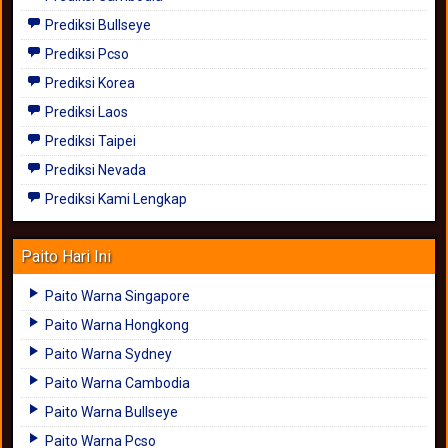
Prediksi Bullseye
Prediksi Pcso
Prediksi Korea
Prediksi Laos
Prediksi Taipei
Prediksi Nevada
Prediksi Kami Lengkap
Paito Hari Ini
Paito Warna Singapore
Paito Warna Hongkong
Paito Warna Sydney
Paito Warna Cambodia
Paito Warna Bullseye
Paito Warna Pcso