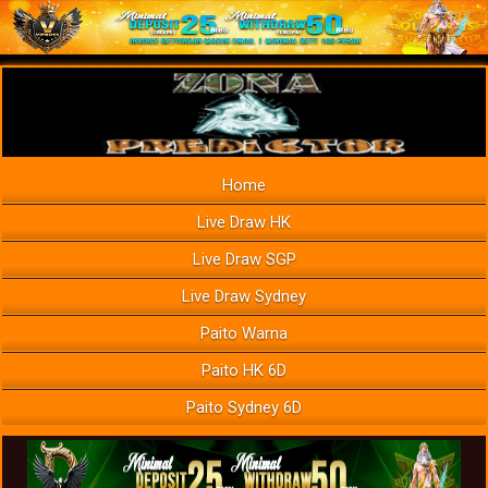
Home
Live Draw HK
Live Draw SGP
Live Draw Sydney
Paito Warna
Paito HK 6D
Paito Sydney 6D