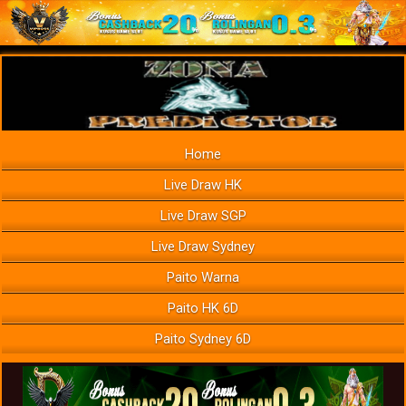
Home
Live Draw HK
Live Draw SGP
Live Draw Sydney
Paito Warna
Paito HK 6D
Paito Sydney 6D