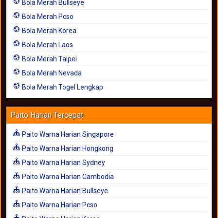
Bola Merah Bullseye
Bola Merah Pcso
Bola Merah Korea
Bola Merah Laos
Bola Merah Taipei
Bola Merah Nevada
Bola Merah Togel Lengkap
Paito Harian Tercepat
Paito Warna Harian Singapore
Paito Warna Harian Hongkong
Paito Warna Harian Sydney
Paito Warna Harian Cambodia
Paito Warna Harian Bullseye
Paito Warna Harian Pcso