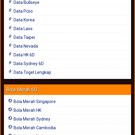
Data Bullseye
Data Pcso
Data Korea
Data Laos
Data Taipei
Data Nevada
Data HK 6D
Data Sydney 6D
Data Togel Lengkap
Bola Merah 6D
Bola Merah Singapore
Bola Merah HK
Bola Merah Sydney
Bola Merah Cambodia