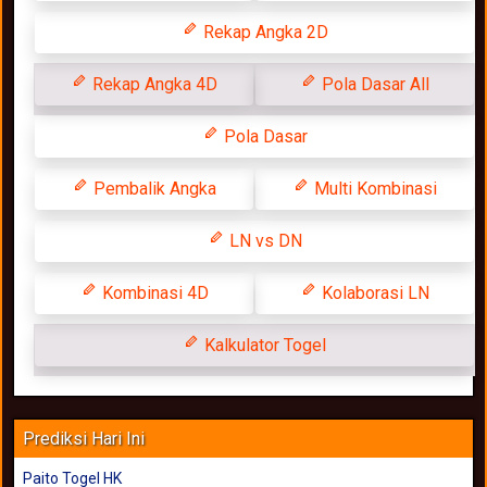
Rekap Angka 2D
Rekap Angka 4D
Pola Dasar All
Pola Dasar
Pembalik Angka
Multi Kombinasi
LN vs DN
Kombinasi 4D
Kolaborasi LN
Kalkulator Togel
Prediksi Hari Ini
Paito Togel HK