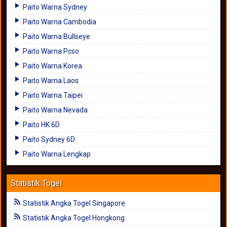
Paito Warna Sydney
Paito Warna Cambodia
Paito Warna Bullseye
Paito Warna Pcso
Paito Warna Korea
Paito Warna Laos
Paito Warna Taipei
Paito Warna Nevada
Paito HK 6D
Paito Sydney 6D
Paito Warna Lengkap
Statistik Togel
Statistik Angka Togel Singapore
Statistik Angka Togel Hongkong