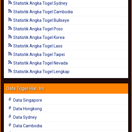
Statistik Angka Togel Sydney
Statistik Angka Togel Cambodia
Statistik Angka Togel Bullseye
Statistik Angka Togel Pcso
Statistik Angka Togel Korea
Statistik Angka Togel Laos
Statistik Angka Togel Taipei
Statistik Angka Togel Nevada
Statistik Angka Togel Lengkap
Data Togel Hari Ini
Data Singapore
Data Hongkong
Data Sydney
Data Cambodia