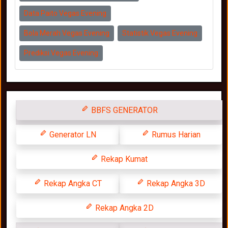
Data Paito Vegas Evening
Bola Merah Vegas Evening
Statistik Vegas Evening
Prediksi Vegas Evening
BBFS GENERATOR
Generator LN
Rumus Harian
Rekap Kumat
Rekap Angka CT
Rekap Angka 3D
Rekap Angka 2D