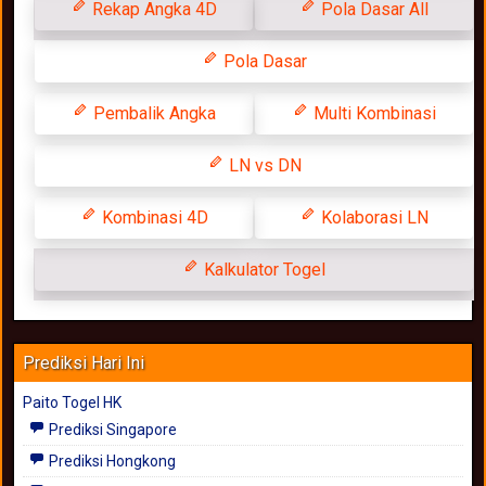
Rekap Angka 4D
Pola Dasar All
Pola Dasar
Pembalik Angka
Multi Kombinasi
LN vs DN
Kombinasi 4D
Kolaborasi LN
Kalkulator Togel
Prediksi Hari Ini
Paito Togel HK
Prediksi Singapore
Prediksi Hongkong