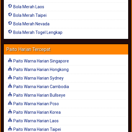
Bola Merah Laos
Bola Merah Taipei
Bola Merah Nevada
Bola Merah Togel Lengkap
Paito Harian Tercepat
Paito Warna Harian Singapore
Paito Warna Harian Hongkong
Paito Warna Harian Sydney
Paito Warna Harian Cambodia
Paito Warna Harian Bullseye
Paito Warna Harian Pcso
Paito Warna Harian Korea
Paito Warna Harian Laos
Paito Warna Harian Taipei