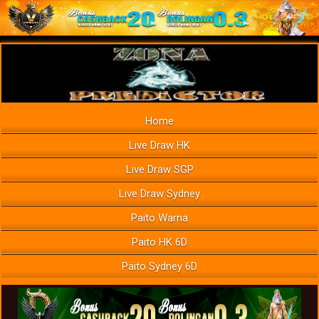
Home
Live Draw HK
Live Draw SGP
Live Draw Sydney
Paito Warna
Paito HK 6D
Paito Sydney 6D