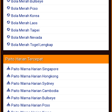
Bola Merah Bullseye
Bola Merah Pcso
Bola Merah Korea
Bola Merah Laos
Bola Merah Taipei
Bola Merah Nevada
Bola Merah Togel Lengkap
Paito Harian Tercepat
Paito Warna Harian Singapore
Paito Warna Harian Hongkong
Paito Warna Harian Sydney
Paito Warna Harian Cambodia
Paito Warna Harian Bullseye
Paito Warna Harian Pcso