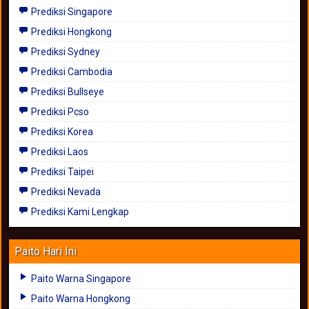
Prediksi Singapore
Prediksi Hongkong
Prediksi Sydney
Prediksi Cambodia
Prediksi Bullseye
Prediksi Pcso
Prediksi Korea
Prediksi Laos
Prediksi Taipei
Prediksi Nevada
Prediksi Kami Lengkap
Paito Hari Ini
Paito Warna Singapore
Paito Warna Hongkong