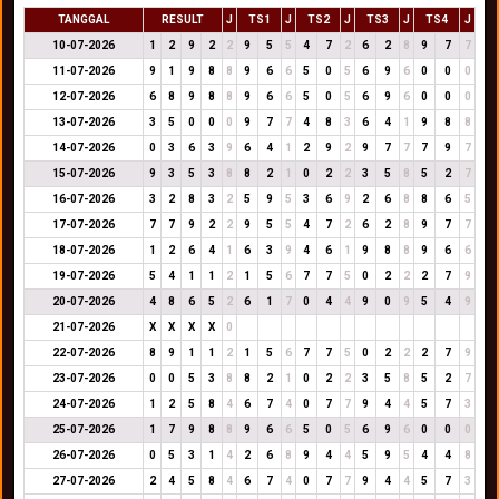
TANGGAL
RESULT
J
TS1
J
TS2
J
TS3
J
TS4
J
10-07-2026
1
2
9
2
2
9
5
5
4
7
2
6
2
8
9
7
7
11-07-2026
9
1
9
8
8
9
6
6
5
0
5
6
9
6
0
0
0
12-07-2026
6
8
9
8
8
9
6
6
5
0
5
6
9
6
0
0
0
13-07-2026
3
5
0
0
0
9
7
7
4
8
3
6
4
1
9
8
8
14-07-2026
0
3
6
3
9
6
4
1
2
9
2
9
7
7
7
9
7
15-07-2026
9
3
5
3
8
8
2
1
0
2
2
3
5
8
5
2
7
16-07-2026
3
2
8
3
2
5
9
5
3
6
9
2
6
8
8
6
5
17-07-2026
7
7
9
2
2
9
5
5
4
7
2
6
2
8
9
7
7
18-07-2026
1
2
6
4
1
6
3
9
4
6
1
9
8
8
9
6
6
19-07-2026
5
4
1
1
2
1
5
6
7
7
5
0
2
2
2
7
9
20-07-2026
4
8
6
5
2
6
1
7
0
4
4
9
0
9
5
4
9
21-07-2026
X
X
X
X
0
22-07-2026
8
9
1
1
2
1
5
6
7
7
5
0
2
2
2
7
9
23-07-2026
0
0
5
3
8
8
2
1
0
2
2
3
5
8
5
2
7
24-07-2026
1
2
5
8
4
6
7
4
0
7
7
9
4
4
5
7
3
25-07-2026
1
7
9
8
8
9
6
6
5
0
5
6
9
6
0
0
0
26-07-2026
0
5
3
1
4
2
6
8
9
4
4
5
9
5
4
4
8
27-07-2026
2
4
5
8
4
6
7
4
0
7
7
9
4
4
5
7
3