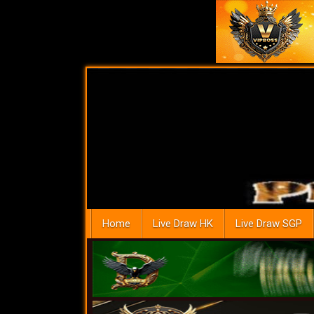
Home
Live Draw HK
Live Draw SGP