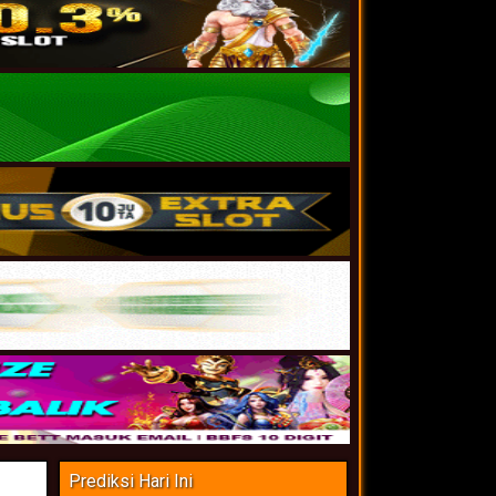
Prediksi Hari Ini