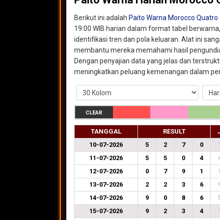
Berikut ini adalah
Paito Warna Morocco Quatro 
19:00 WIB harian dalam format tabel berwarn
identifikasi tren dan pola keluaran. Alat ini s
membantu mereka memahami hasil pengundian 
Dengan penyajian data yang jelas dan terstruk
meningkatkan peluang kemenangan dalam perm
CLEAR
TANGGAL
RESULT
10-07-2026
5
2
7
0
11-07-2026
5
5
0
4
12-07-2026
0
7
9
1
13-07-2026
2
2
3
6
14-07-2026
9
0
8
6
15-07-2026
9
2
3
4