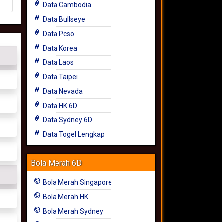
Data Cambodia
Data Bullseye
Data Pcso
Data Korea
Data Laos
Data Taipei
Data Nevada
Data HK 6D
Data Sydney 6D
Data Togel Lengkap
Bola Merah 6D
Bola Merah Singapore
Bola Merah HK
Bola Merah Sydney