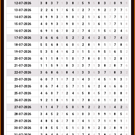
12-07-2026
3
8
3
7
1
3
8
2
5
9
5
8
3
2
0
9
9
13-07-2026
2
2
6
1
7
6
5
2
2
7
9
9
2
2
7
7
5
14-07-2026
0
9
9
3
3
9
0
9
2
1
3
6
1
7
7
1
8
15-07-2026
4
0
9
3
3
9
0
9
2
1
3
6
1
7
7
1
8
16-07-2026
6
9
1
6
7
0
2
2
7
4
2
1
5
6
2
4
6
17-07-2026
3
6
6
6
3
5
2
7
2
4
6
2
5
7
7
4
2
18-07-2026
5
5
6
8
5
6
0
6
2
8
1
9
1
1
7
8
6
19-07-2026
5
3
5
4
9
6
2
8
1
5
6
9
5
5
6
5
2
20-07-2026
6
1
1
8
9
1
0
1
7
8
6
0
1
1
2
8
1
21-07-2026
1
1
5
9
5
8
3
2
3
7
1
3
8
2
8
7
6
22-07-2026
3
6
8
6
5
8
4
3
3
3
6
3
7
1
8
3
2
23-07-2026
6
0
7
1
8
7
2
9
4
3
7
4
5
9
9
3
3
24-07-2026
0
6
7
4
2
5
7
3
1
6
7
2
4
6
6
6
3
25-07-2026
4
6
0
7
7
2
4
6
5
8
4
5
7
3
0
8
8
26-07-2026
9
2
1
8
9
1
0
1
7
8
6
0
1
1
2
8
1
27-07-2026
1
1
4
7
2
5
0
5
9
2
2
2
1
3
4
2
6
28-07-2026
3
4
5
2
7
6
6
3
0
3
3
9
9
9
8
5
4
29-07-2026
4
8
5
6
2
7
0
7
4
1
5
7
1
8
9
1
1
30-07-2026
0
8
5
5
1
5
1
6
3
9
3
2
0
2
8
9
8
31-07-2026
2
9
4
0
4
4
3
7
7
6
4
7
8
6
2
6
8