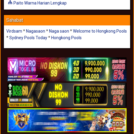
Paito Warna Harian Lengkap
Sahabat
Virdsam
*
Nagasaon
*
Naga saon
*
Welcome to Hongkong Pools
*
Sydney Pools Today
*
Hongkong Pools