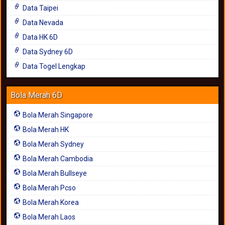
Data Taipei
Data Nevada
Data HK 6D
Data Sydney 6D
Data Togel Lengkap
Bola Merah 6D
Bola Merah Singapore
Bola Merah HK
Bola Merah Sydney
Bola Merah Cambodia
Bola Merah Bullseye
Bola Merah Pcso
Bola Merah Korea
Bola Merah Laos