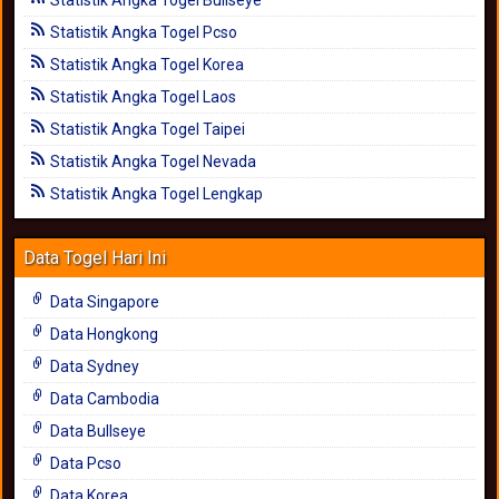
Statistik Angka Togel Pcso
Statistik Angka Togel Korea
Statistik Angka Togel Laos
Statistik Angka Togel Taipei
Statistik Angka Togel Nevada
Statistik Angka Togel Lengkap
Data Togel Hari Ini
Data Singapore
Data Hongkong
Data Sydney
Data Cambodia
Data Bullseye
Data Pcso
Data Korea