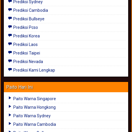
Prediksi Sydney
Prediksi Cambodia
Prediksi Bullseye
Prediksi Pcso
Prediksi Korea
Prediksi Laos
Prediksi Taipei
Prediksi Nevada
Prediksi Kami Lengkap
Paito Hari Ini
Paito Warna Singapore
Paito Warna Hongkong
Paito Warna Sydney
Paito Warna Cambodia