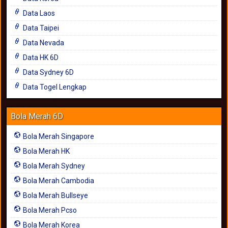
Data Laos
Data Taipei
Data Nevada
Data HK 6D
Data Sydney 6D
Data Togel Lengkap
Bola Merah 6D
Bola Merah Singapore
Bola Merah HK
Bola Merah Sydney
Bola Merah Cambodia
Bola Merah Bullseye
Bola Merah Pcso
Bola Merah Korea