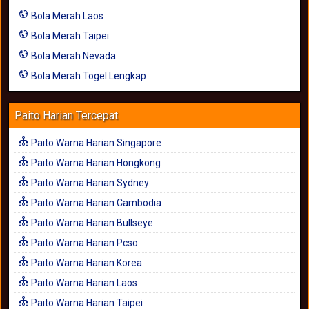
Bola Merah Laos
Bola Merah Taipei
Bola Merah Nevada
Bola Merah Togel Lengkap
Paito Harian Tercepat
Paito Warna Harian Singapore
Paito Warna Harian Hongkong
Paito Warna Harian Sydney
Paito Warna Harian Cambodia
Paito Warna Harian Bullseye
Paito Warna Harian Pcso
Paito Warna Harian Korea
Paito Warna Harian Laos
Paito Warna Harian Taipei