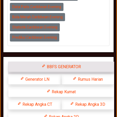
Data Paito Caribbean Evening
Bola Merah Caribbean Evening
Statistik Caribbean Evening
Prediksi Caribbean Evening
BBFS GENERATOR
Generator LN
Rumus Harian
Rekap Kumat
Rekap Angka CT
Rekap Angka 3D
Rekap Angka 2D