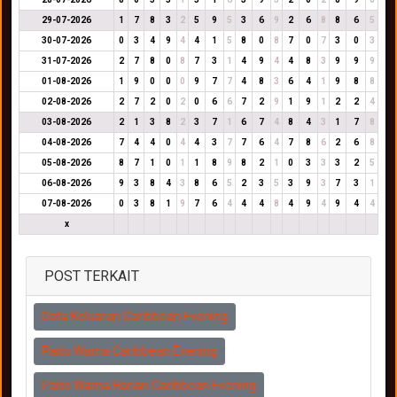
29-07-2026
1
7
8
3
2
5
9
5
3
6
9
2
6
8
8
6
5
30-07-2026
0
3
4
9
4
4
1
5
8
0
8
7
0
7
3
0
3
31-07-2026
2
7
8
0
8
7
3
1
4
9
4
4
8
3
9
9
9
01-08-2026
1
9
0
0
0
9
7
7
4
8
3
6
4
1
9
8
8
02-08-2026
2
7
2
0
2
0
6
6
7
2
9
1
9
1
2
2
4
03-08-2026
2
1
3
8
2
3
7
1
6
7
4
8
4
3
1
7
8
04-08-2026
7
4
4
0
4
4
3
7
7
6
4
7
8
6
2
6
8
05-08-2026
8
7
1
0
1
1
8
9
8
2
1
0
3
3
3
2
5
06-08-2026
9
3
8
4
3
8
6
5
2
3
5
3
9
3
7
3
1
07-08-2026
0
3
8
1
9
7
6
4
4
4
8
4
9
4
9
4
4
x
POST TERKAIT
Data Keluaran Caribbean Evening
Paito Warna Caribbean Evening
Paito Warna Harian Caribbean Evening