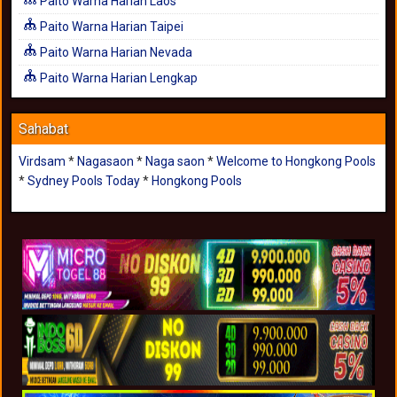
Paito Warna Harian Laos
Paito Warna Harian Taipei
Paito Warna Harian Nevada
Paito Warna Harian Lengkap
Sahabat
Virdsam
*
Nagasaon
*
Naga saon
*
Welcome to Hongkong Pools
*
Sydney Pools Today
*
Hongkong Pools