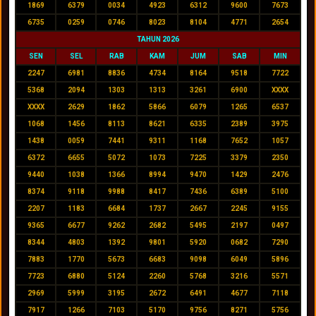
1869
6379
0034
4923
6312
9600
7673
6735
0259
0746
8023
8104
4771
2654
TAHUN 2026
SEN
SEL
RAB
KAM
JUM
SAB
MIN
2247
6981
8836
4734
8164
9518
7722
5368
2094
1303
1313
3261
6900
XXXX
XXXX
2629
1862
5866
6079
1265
6537
1068
1456
8113
8621
6335
2389
3975
1438
0059
7441
9311
1168
7652
1057
6372
6655
5072
1073
7225
3379
2350
9440
1038
1366
8994
9470
1429
2476
8374
9118
9988
8417
7436
6389
5100
2207
1183
6684
1737
2667
2245
9155
9365
6677
9262
2682
5495
2197
0497
8344
4803
1392
9801
5920
0682
7290
7883
1770
5673
6683
9098
6049
5896
7723
6880
5124
2260
5768
3216
5571
2969
5999
3195
2672
6491
4677
7118
7917
1266
7103
5170
9756
8271
5756