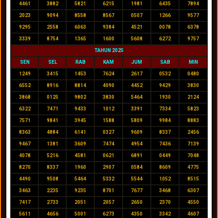
4461
3882
5821
6215
1981
6435
7894
2023
9094
8558
8567
0507
1266
9577
9295
2558
6063
9384
4521
0078
6378
3339
8754
1365
1600
5608
6272
9757
TAHUN 2025
SEN
SEL
RAB
KAM
JUM
SAB
MIN
1249
3415
1453
7624
2617
0532
0480
6552
8916
8814
4090
4452
9429
3830
3868
0125
9802
3830
5464
1930
2124
6322
7471
9433
1012
3391
7334
5823
7571
9841
3945
1588
5809
9984
8883
8363
4884
6141
0327
9609
8337
2456
9467
1381
3609
7474
4954
7436
7139
4078
5216
4581
0621
6891
0449
7048
8270
8337
1960
2907
0584
8609
4775
4490
9508
5464
5332
5544
1052
8515
3463
2235
9235
8701
7677
3468
6307
7417
2733
2051
2057
2650
2370
4550
5611
4656
5001
6273
4350
3342
4607