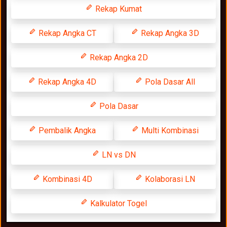
Rekap Kumat
Rekap Angka CT
Rekap Angka 3D
Rekap Angka 2D
Rekap Angka 4D
Pola Dasar All
Pola Dasar
Pembalik Angka
Multi Kombinasi
LN vs DN
Kombinasi 4D
Kolaborasi LN
Kalkulator Togel