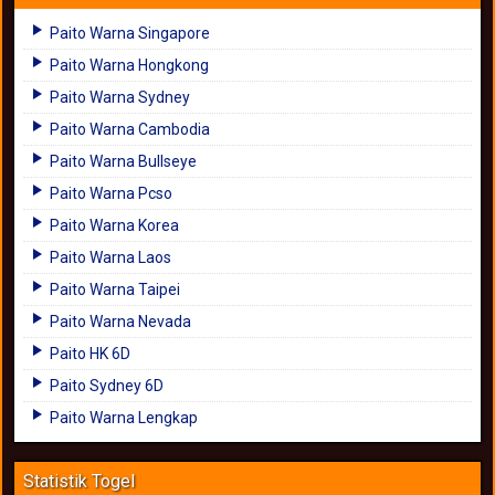
Paito Warna Singapore
Paito Warna Hongkong
Paito Warna Sydney
Paito Warna Cambodia
Paito Warna Bullseye
Paito Warna Pcso
Paito Warna Korea
Paito Warna Laos
Paito Warna Taipei
Paito Warna Nevada
Paito HK 6D
Paito Sydney 6D
Paito Warna Lengkap
Statistik Togel