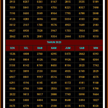
2913
8207
0261
0167
2815
3535
5189
7559
5841
2973
4756
8221
8357
7498
7190
0600
3049
8964
7795
6788
5848
4124
4283
4096
4300
5034
4103
2963
3012
2107
1765
9576
4953
1649
2183
8627
6930
7320
3967
1733
7054
2385
2062
0975
2081
9354
2444
5210
9310
TAHUN 2023
SEN
SEL
RAB
KAM
JUM
SAB
MIN
1526
4408
2760
6395
5473
2662
0393
5940
0804
4126
1963
9926
7788
6364
3150
8142
8749
8650
8156
2023
7742
7617
3899
2130
5500
4935
0749
2029
6907
0841
9997
0516
1438
0968
4375
6291
4196
6145
4549
6172
4181
9168
0566
4766
1698
2556
1811
9177
9798
2022
9813
9817
3888
7743
5898
9664
0629
3400
4404
9844
8648
3494
1827
3673
6779
6078
2108
6135
8476
8320