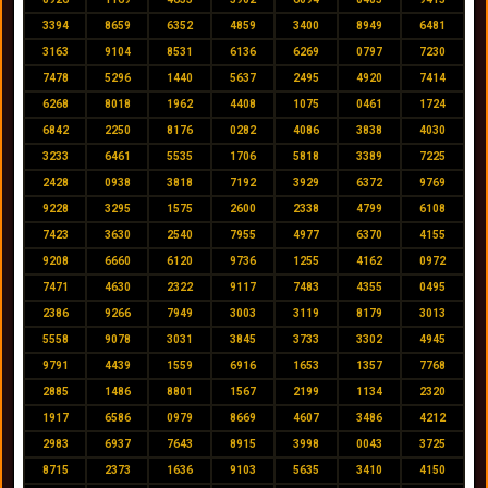
3394
8659
6352
4859
3400
8949
6481
3163
9104
8531
6136
6269
0797
7230
7478
5296
1440
5637
2495
4920
7414
6268
8018
1962
4408
1075
0461
1724
6842
2250
8176
0282
4086
3838
4030
3233
6461
5535
1706
5818
3389
7225
2428
0938
3818
7192
3929
6372
9769
9228
3295
1575
2600
2338
4799
6108
7423
3630
2540
7955
4977
6370
4155
9208
6660
6120
9736
1255
4162
0972
7471
4630
2322
9117
7483
4355
0495
2386
9266
7949
3003
3119
8179
3013
5558
9078
3031
3845
3733
3302
4945
9791
4439
1559
6916
1653
1357
7768
2885
1486
8801
1567
2199
1134
2320
1917
6586
0979
8669
4607
3486
4212
2983
6937
7643
8915
3998
0043
3725
8715
2373
1636
9103
5635
3410
4150