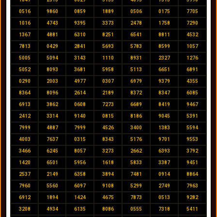
0516
9860
0859
1889
0506
0175
7705
1016
4743
9395
3373
2478
1758
7290
1367
4881
6310
8251
6541
8811
4532
7813
0429
2841
5693
5783
8599
1057
5005
5094
3143
1110
8931
2327
1276
5052
8093
3681
5958
5113
6651
6891
0290
2003
4977
0307
6979
9379
4355
8364
8096
2614
2189
8372
8347
6085
6913
3862
0608
7273
6689
8419
9467
2412
3314
9140
0815
8186
9045
5391
7999
4887
7999
4526
3400
1383
5594
4003
7637
0315
8343
5176
9701
9553
3466
6245
8057
3273
2662
6393
3792
1420
6501
5956
1618
5833
3387
9451
2537
2149
6358
3894
7481
0914
8864
7960
5560
6097
9108
5299
2749
7963
6912
1894
1424
4675
7873
0513
9282
3208
4934
6135
8086
0555
7318
5411