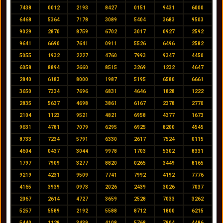
7438
0012
2193
8427
0151
9431
6000
6468
5364
7178
3089
5404
3683
9503
9029
2870
8759
6702
3017
0927
2592
9641
6690
7641
0911
5526
6496
2582
5055
1932
2227
4760
7993
9347
4450
6058
8894
2660
8515
3269
1232
4647
2840
6183
8000
1987
5195
6580
6661
3650
7334
7696
6831
4646
1828
1222
2835
5637
4698
3861
6167
2378
2770
2104
1123
9521
4821
6958
4377
1673
9631
4781
7079
6295
6925
8200
4545
8733
7234
5791
6330
2617
7524
0115
4604
0437
3044
9978
1703
5302
8331
1797
7909
3277
8820
0265
3449
8165
9219
4231
9509
7741
7992
4192
7776
4165
3939
0973
2026
2439
3026
7037
2067
2614
4727
3659
2528
7033
3262
5257
5589
2192
5588
8712
1800
6215
5440
1128
3439
4108
5768
7804
4486