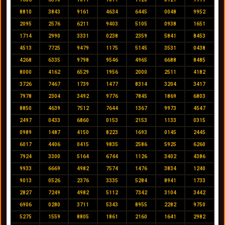
8810
3843
9161
4634
6445
0048
9952
2095
2576
6211
9403
5105
0938
1651
1714
2990
3331
0238
2359
5841
8453
4513
7725
9479
1175
5145
3531
0438
4268
6335
9798
9546
4965
6688
8485
8000
4162
6529
1956
2000
2511
4182
3726
7467
1739
1477
8314
3204
3417
7978
2304
3492
9776
7845
1869
6803
8850
4639
7512
7644
1367
9973
4547
2497
0433
6860
0153
2153
1133
0315
0989
1487
4150
8223
1693
0145
2445
6017
4406
0415
9835
2586
5925
6260
7924
3300
5164
6744
1126
3402
4386
9933
6669
4982
7574
1476
3834
1240
9013
0526
2376
3335
5284
8941
1733
2827
7249
4982
5112
7342
3104
3442
6906
0280
3711
5343
8955
2282
9750
5275
1559
8805
1861
2160
1641
2982