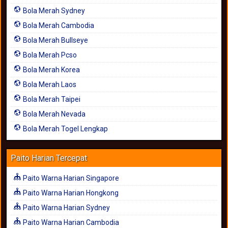
Bola Merah Sydney
Bola Merah Cambodia
Bola Merah Bullseye
Bola Merah Pcso
Bola Merah Korea
Bola Merah Laos
Bola Merah Taipei
Bola Merah Nevada
Bola Merah Togel Lengkap
Paito Harian Tercepat
Paito Warna Harian Singapore
Paito Warna Harian Hongkong
Paito Warna Harian Sydney
Paito Warna Harian Cambodia