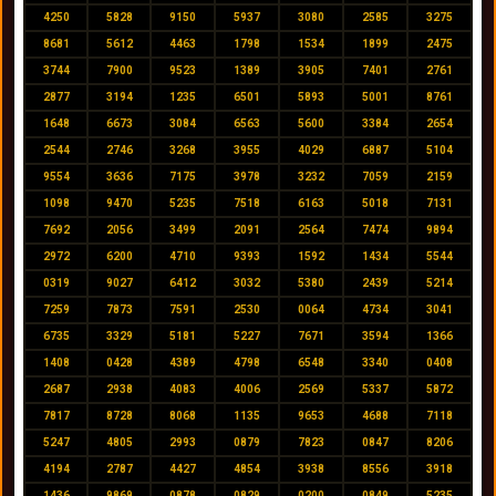
4250
5828
9150
5937
3080
2585
3275
8681
5612
4463
1798
1534
1899
2475
3744
7900
9523
1389
3905
7401
2761
2877
3194
1235
6501
5893
5001
8761
1648
6673
3084
6563
5600
3384
2654
2544
2746
3268
3955
4029
6887
5104
9554
3636
7175
3978
3232
7059
2159
1098
9470
5235
7518
6163
5018
7131
7692
2056
3499
2091
2564
7474
9894
2972
6200
4710
9393
1592
1434
5544
0319
9027
6412
3032
5380
2439
5214
7259
7873
7591
2530
0064
4734
3041
6735
3329
5181
5227
7671
3594
1366
1408
0428
4389
4798
6548
3340
0408
2687
2938
4083
4006
2569
5337
5872
7817
8728
8068
1135
9653
4688
7118
5247
4805
2993
0879
7823
0847
8206
4194
2787
4427
4854
3938
8556
3918
1436
9869
0878
0829
0200
0849
5235