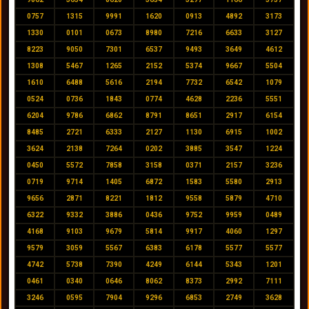
0757
1315
9991
1620
0913
4892
3173
1330
0101
0673
8980
7216
6633
3127
8223
9050
7301
6537
9493
3649
4612
1308
5467
1265
2152
5374
9667
5504
1610
6488
5616
2194
7732
6542
1079
0524
0736
1843
0774
4628
2236
5551
6204
9786
6862
8791
8651
2917
6154
8485
2721
6333
2127
1130
6915
1002
3624
2138
7264
0202
3885
3547
1224
0450
5572
7858
3158
0371
2157
3236
0719
9714
1405
6872
1583
5580
2913
9656
2871
8221
1812
9558
5879
4710
6322
9332
3886
0436
9752
9959
0489
4168
9103
9679
5814
9917
4060
1297
9579
3059
5567
6383
6178
5577
5577
4742
5738
7390
4249
6144
5343
1201
0461
0340
0646
8062
8373
2992
7111
3246
0595
7904
9296
6853
2749
3628