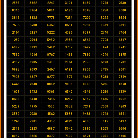
2535
3862
2249
3101
8130
9748
2530
8310
3964
5801
6196
0045
0250
8600
3819
8832
7778
7254
7200
5272
8524
7656
6700
6367
0631
9769
1039
9391
2164
2127
5222
4386
9399
2740
7464
1280
2794
5932
2986
6864
7728
6817
6997
3992
2482
3737
3422
5474
9241
7530
4216
8767
1453
7830
4040
9175
4932
3905
2315
2161
2556
6398
3702
9995
9093
2467
6191
8800
5435
8601
7905
6827
8277
1379
9667
3238
7849
6440
2040
8002
9850
8996
6236
1378
1609
3432
0369
6540
4346
5250
1339
0495
6448
7456
8212
6582
8135
1522
5259
4975
7550
3052
7241
7060
4203
3580
2038
4562
5838
9483
1748
1541
1240
7901
4357
4828
4006
5812
6497
2511
2123
6887
5042
3990
9203
6606
8037
5866
0377
7300
4821
0952
3806