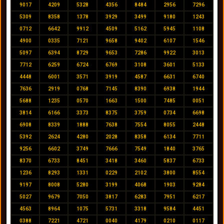
9017
4209
5328
4356
8484
2956
7296
5309
8358
1378
3929
3499
9180
1243
0712
6642
9912
4509
5162
5945
1108
4900
0335
7121
9658
9402
6107
1546
5097
6394
8729
9653
7286
9922
3013
7712
6259
6724
6769
3108
3601
5133
4448
6001
3571
3919
4587
6631
6740
7636
2919
0768
7145
8390
6938
1944
5688
1235
0570
1663
1500
7485
0051
3814
6166
3373
8375
3759
0734
6698
6908
8339
1888
7638
7554
8055
2448
5392
2624
4280
2028
8358
6134
7711
9256
6602
3749
7666
7549
1840
3765
8370
6733
8451
3418
3460
5837
6733
1236
8293
1331
0229
2102
3800
8554
9197
8008
5280
3199
4068
1903
9284
5027
9679
7050
3817
6283
7951
6217
4563
8964
1075
5731
3318
9584
4451
0388
7221
4721
0040
4179
0210
0117