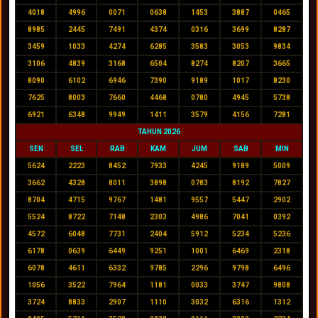
4018
4996
0071
0638
1453
3887
0465
8985
2445
7491
4374
0316
3699
8287
3459
1033
4274
6285
3583
3053
9834
3106
4839
3168
6504
8274
8207
3665
8090
6102
6946
7390
9189
1017
8230
7625
8003
7660
4468
0780
4945
5738
6921
6348
9949
1411
3579
4156
7281
TAHUN 2026
SEN
SEL
RAB
KAM
JUM
SAB
MIN
5624
2223
8452
7933
4245
9189
5009
3662
4328
8011
3898
0783
8192
7827
8704
4715
9767
1481
9557
5447
2902
5524
8722
7148
2303
4986
7041
0392
4572
6048
7731
2404
5912
5234
5236
6178
0639
6449
9251
1001
6469
2318
6078
4611
6332
9785
2296
9798
6496
1056
3522
7964
1181
0033
3747
9808
3724
8833
2907
1110
3032
6316
1312