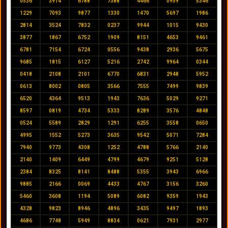
0536
3914
6788
7388
4466
0959
5346
1229
7093
9877
1330
1470
5697
1986
2814
3524
7832
0237
9944
1015
9430
3877
1867
6752
1909
8151
4653
9461
6781
7154
6724
0556
9438
2936
5675
9685
1815
6127
5216
2742
9964
0344
0418
2108
2101
6770
6831
2948
5952
0613
8002
0805
3566
7555
7499
9839
6520
4364
9513
1943
7636
5029
9271
8597
0819
4734
5333
8289
3576
4848
0524
5589
2829
1291
6255
3558
0650
4995
1552
5273
3635
9542
5071
7284
7940
9773
4308
1252
4788
5766
2140
2140
1409
6449
4799
4679
9251
5128
2384
8325
8141
8488
5355
3943
6966
9885
2166
0069
4433
4767
3156
3260
5460
3608
1194
5089
6082
9359
1943
4328
9823
8946
4896
3435
9497
1893
4686
7748
5949
8834
0621
7931
2977