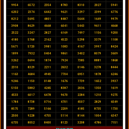
9954
6572
2354
8783
8310
2027
5941
6202
2374
6442
9621
3297
2399
6776
8212
5695
4801
8487
5644
1649
9979
3908
8629
4668
6041
5443
9611
4668
2522
3247
2827
6169
7497
1156
9200
4180
5768
2162
4523
5298
3379
1108
5671
5720
3981
1083
4167
3997
8424
1899
7932
0404
9861
3402
8079
3609
3262
0694
1874
7924
7385
8881
1868
2310
8329
2211
2632
0146
3278
8444
1163
4684
4945
7704
6951
1878
6246
9246
1150
0148
1676
7739
1652
3937
5150
5882
4245
8387
2036
1350
1619
4533
6017
6478
9670
2284
1210
9275
1784
8738
0716
4701
4507
2829
6549
8575
7289
5166
2209
4185
8735
1730
2500
9228
4755
5114
8144
1004
6347
6735
8052
8400
8123
3208
4786
7151