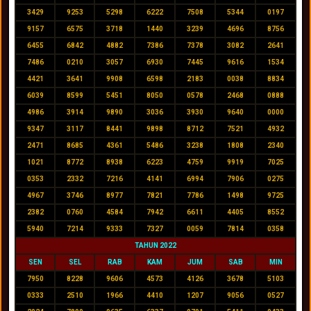
3429
9253
5298
6222
7508
5344
0197
9157
6575
3718
1440
3239
4696
8756
6455
6842
4882
7386
7378
3082
2641
7486
0210
3057
6930
7445
9616
1534
4421
3641
9908
6598
2183
0038
8834
6039
8599
5451
8050
0578
2468
0888
4986
3914
9890
3036
3930
9640
0000
9347
3117
8441
9898
8712
7521
4932
2471
8685
4361
5486
3238
1808
2340
1021
8772
8938
6223
4759
9919
7025
0353
2332
7216
4141
6994
7906
0275
4967
3746
8977
7821
7786
1498
9725
2382
0760
4584
7942
6611
4405
8552
5940
7214
9333
7327
0059
7814
0358
TAHUN 2022
SEN
SEL
RAB
KAM
JUM
SAB
MIN
7950
8228
9606
4573
4126
3678
5103
0333
2510
1966
4410
1207
9056
0527