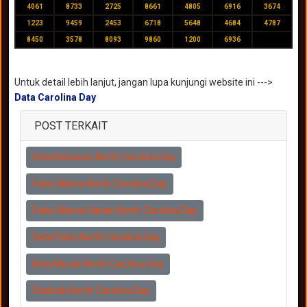
4061
8733
2725
8661
4805
6916
3674
1223
9459
2453
6718
5648
4684
4787
8450
3578
8093
9860
1200
6936
Untuk detail lebih lanjut, jangan lupa kunjungi website ini --->
Data Carolina Day
POST TERKAIT
Data Keluaran North Carolina Day
Paito Warna North Carolina Day
Paito Warna Harian North Carolina Day
Data Paito North Carolina Day
Bola Merah North Carolina Day
Statistik North Carolina Day