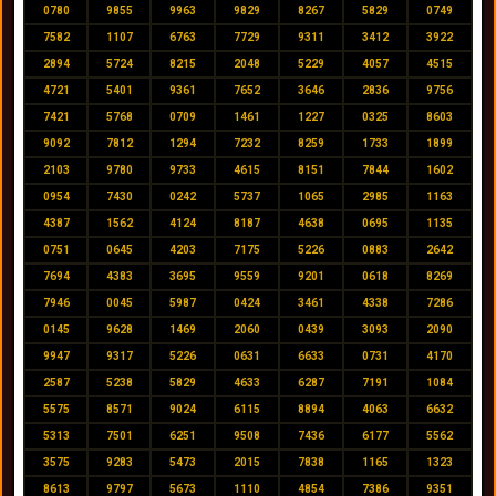
0780
9855
9963
9829
8267
5829
0749
7582
1107
6763
7729
9311
3412
3922
2894
5724
8215
2048
5229
4057
4515
4721
5401
9361
7652
3646
2836
9756
7421
5768
0709
1461
1227
0325
8603
9092
7812
1294
7232
8259
1733
1899
2103
9780
9733
4615
8151
7844
1602
0954
7430
0242
5737
1065
2985
1163
4387
1562
4124
8187
4638
0695
1135
0751
0645
4203
7175
5226
0883
2642
7694
4383
3695
9559
9201
0618
8269
7946
0045
5987
0424
3461
4338
7286
0145
9628
1469
2060
0439
3093
2090
9947
9317
5226
0631
6633
0731
4170
2587
5238
5829
4633
6287
7191
1084
5575
8571
9024
6115
8894
4063
6632
5313
7501
6251
9508
7436
6177
5562
3575
9283
5473
2015
7838
1165
1323
8613
9797
5673
1110
4854
7386
9351