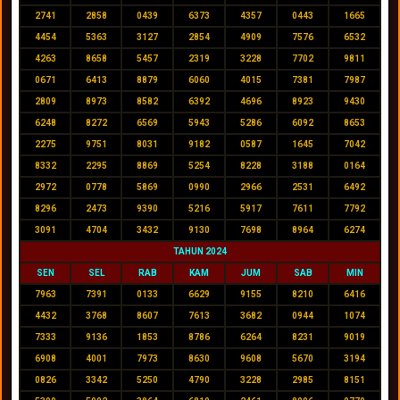
2741
2858
0439
6373
4357
0443
1665
4454
5363
3127
2854
4909
7576
6532
4263
8658
5457
2319
3228
7702
9811
0671
6413
8879
6060
4015
7381
7987
2809
8973
8582
6392
4696
8923
9430
6248
8272
6569
5943
5286
6092
8653
2275
9751
8031
9182
0587
1645
7042
8332
2295
8869
5254
8228
3188
0164
2972
0778
5869
0990
2966
2531
6492
8296
2473
9390
5216
5917
7611
7792
3091
4704
3432
9130
7698
8964
6274
TAHUN 2024
SEN
SEL
RAB
KAM
JUM
SAB
MIN
7963
7391
0133
6629
9155
8210
6416
4432
3768
8607
7613
3682
0944
1074
7333
9136
1853
8786
6264
8231
9019
6908
4001
7973
8630
9608
5670
3194
0826
3342
5250
4790
3228
2985
8151