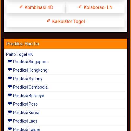
Kombinasi 4D
Kolaborasi LN
Kalkulator Togel
Prediksi Hari Ini
Paito Togel HK
Prediksi Singapore
Prediksi Hongkong
Prediksi Sydney
Prediksi Cambodia
Prediksi Bullseye
Prediksi Pcso
Prediksi Korea
Prediksi Laos
Prediksi Taipei