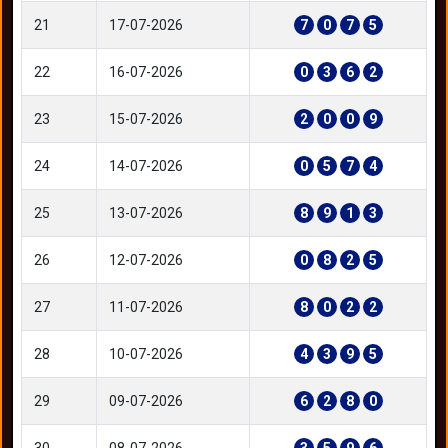
21
17-07-2026
7
0
7
5
22
16-07-2026
0
3
6
2
23
15-07-2026
2
0
0
9
24
14-07-2026
0
5
7
4
25
13-07-2026
8
9
1
3
26
12-07-2026
0
8
2
5
27
11-07-2026
8
0
2
2
28
10-07-2026
4
3
9
5
29
09-07-2026
6
2
8
0
30
08-07-2026
3
5
9
6