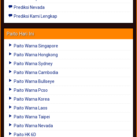
Prediksi Nevada
Prediksi Kami Lengkap
Paito Hari Ini
Paito Warna Singapore
Paito Warna Hongkong
Paito Warna Sydney
Paito Warna Cambodia
Paito Warna Bullseye
Paito Warna Pcso
Paito Warna Korea
Paito Warna Laos
Paito Warna Taipei
Paito Warna Nevada
Paito HK 6D