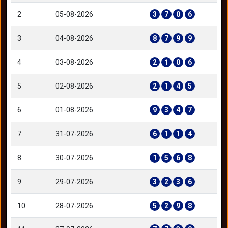
2
05-08-2026
3
7
0
6
3
04-08-2026
8
7
9
9
4
03-08-2026
2
1
0
6
5
02-08-2026
2
1
4
5
6
01-08-2026
9
3
4
7
7
31-07-2026
6
1
1
4
8
30-07-2026
1
5
6
8
9
29-07-2026
3
2
3
6
10
28-07-2026
5
2
9
8