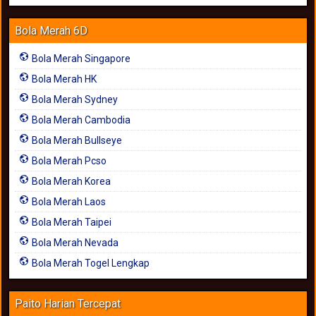
Bola Merah 6D
Bola Merah Singapore
Bola Merah HK
Bola Merah Sydney
Bola Merah Cambodia
Bola Merah Bullseye
Bola Merah Pcso
Bola Merah Korea
Bola Merah Laos
Bola Merah Taipei
Bola Merah Nevada
Bola Merah Togel Lengkap
Paito Harian Tercepat