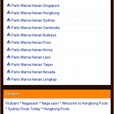
Paito Warna Harian Singapore
Paito Warna Harian Hongkong
Paito Warna Harian Sydney
Paito Warna Harian Cambodia
Paito Warna Harian Bullseye
Paito Warna Harian Pcso
Paito Warna Harian Korea
Paito Warna Harian Laos
Paito Warna Harian Taipei
Paito Warna Harian Nevada
Paito Warna Harian Lengkap
Sahabat
Virdsam
*
Nagasaon
*
Naga saon
*
Welcome to Hongkong Pools
*
Sydney Pools Today
*
Hongkong Pools