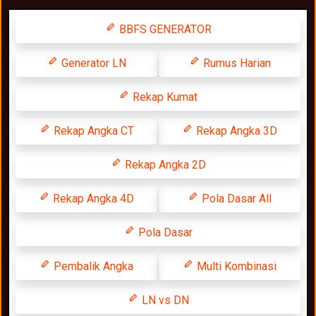
BBFS GENERATOR
Generator LN
Rumus Harian
Rekap Kumat
Rekap Angka CT
Rekap Angka 3D
Rekap Angka 2D
Rekap Angka 4D
Pola Dasar All
Pola Dasar
Pembalik Angka
Multi Kombinasi
LN vs DN