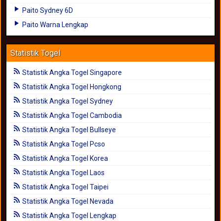
Paito Sydney 6D
Paito Warna Lengkap
Statistik Togel
Statistik Angka Togel Singapore
Statistik Angka Togel Hongkong
Statistik Angka Togel Sydney
Statistik Angka Togel Cambodia
Statistik Angka Togel Bullseye
Statistik Angka Togel Pcso
Statistik Angka Togel Korea
Statistik Angka Togel Laos
Statistik Angka Togel Taipei
Statistik Angka Togel Nevada
Statistik Angka Togel Lengkap