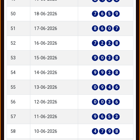
50
18-06-2026
7
6
5
9
51
17-06-2026
8
6
0
7
52
16-06-2026
7
2
2
8
53
15-06-2026
9
0
3
8
54
14-06-2026
9
9
2
8
55
13-06-2026
0
9
4
6
56
12-06-2026
0
0
3
6
57
11-06-2026
9
6
5
3
58
10-06-2026
4
7
9
8