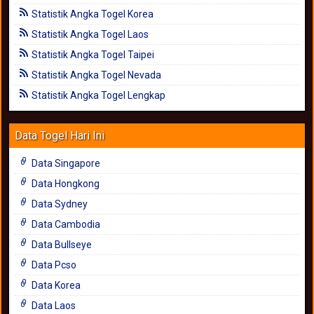
Statistik Angka Togel Korea
Statistik Angka Togel Laos
Statistik Angka Togel Taipei
Statistik Angka Togel Nevada
Statistik Angka Togel Lengkap
Data Togel Hari Ini
Data Singapore
Data Hongkong
Data Sydney
Data Cambodia
Data Bullseye
Data Pcso
Data Korea
Data Laos