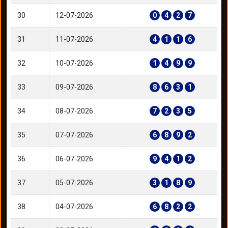
30
12-07-2026
0
4
2
7
31
11-07-2026
4
1
1
6
32
10-07-2026
1
4
9
9
33
09-07-2026
8
6
3
1
34
08-07-2026
7
2
3
5
35
07-07-2026
6
8
9
2
36
06-07-2026
9
4
1
2
37
05-07-2026
3
1
8
9
38
04-07-2026
6
8
2
2