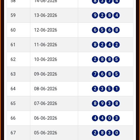
58
14-06-2026
8
3
7
4
59
13-06-2026
9
2
8
4
60
12-06-2026
6
5
6
8
61
11-06-2026
8
2
4
2
62
10-06-2026
2
8
8
5
63
09-06-2026
7
6
8
5
64
08-06-2026
2
3
5
1
65
07-06-2026
8
9
3
8
66
06-06-2026
4
4
0
3
67
05-06-2026
2
8
3
0