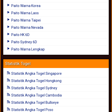
Paito Warna Korea
Paito Warna Laos
Paito Warna Taipei
Paito Warna Nevada
Paito HK 6D
Paito Sydney 6D
Paito Warna Lengkap
Statistik Togel
Statistik Angka Togel Singapore
Statistik Angka Togel Hongkong
Statistik Angka Togel Sydney
Statistik Angka Togel Cambodia
Statistik Angka Togel Bullseye
Statistik Angka Togel Pcso