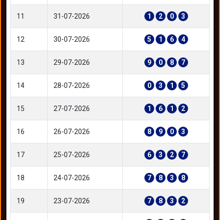
11
31-07-2026
1
2
0
3
12
30-07-2026
5
1
6
4
13
29-07-2026
9
0
8
7
14
28-07-2026
0
3
1
5
15
27-07-2026
1
6
1
2
16
26-07-2026
8
9
0
3
17
25-07-2026
6
3
2
7
18
24-07-2026
7
8
3
8
19
23-07-2026
7
8
3
2