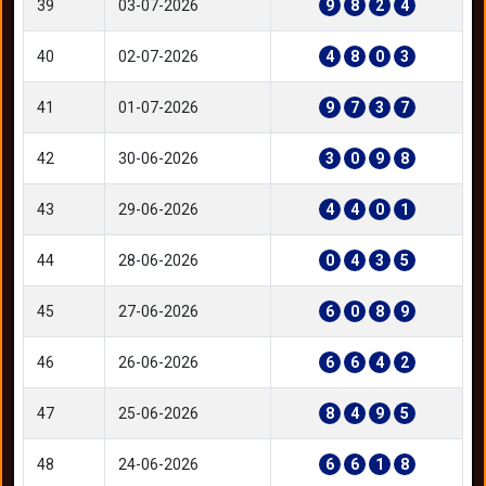
39
03-07-2026
9
8
2
4
40
02-07-2026
4
8
0
3
41
01-07-2026
9
7
3
7
42
30-06-2026
3
0
9
8
43
29-06-2026
4
4
0
1
44
28-06-2026
0
4
3
5
45
27-06-2026
6
0
8
9
46
26-06-2026
6
6
4
2
47
25-06-2026
8
4
9
5
48
24-06-2026
6
6
1
8