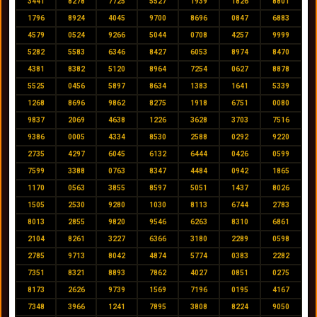
3441
8278
7725
5527
1939
1826
8801
1796
8924
4045
9700
8696
0847
6883
4579
0524
9266
5044
0708
4257
9999
5282
5583
6346
8427
6053
8974
8470
4381
8382
5120
8964
7254
0627
8878
5525
0456
5897
8634
1383
1641
5339
1268
8696
9862
8275
1918
6751
0080
9837
2069
4638
1226
3628
3703
7516
9386
0005
4334
8530
2588
0292
9220
2735
4297
6045
6132
6444
0426
0599
7599
3388
0763
8347
4484
0942
1865
1170
0563
3855
8597
5051
1437
8026
1505
2530
9280
1030
8113
6744
2783
8013
2855
9820
9546
6263
8310
6861
2104
8261
3227
6366
3180
2289
0598
2785
9713
8042
4874
5774
0383
2282
7351
8321
8893
7862
4027
0851
0275
8173
2626
9739
1569
7196
0195
4167
7348
3966
1241
7895
3808
8224
9050