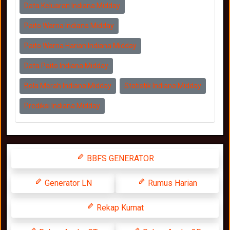
Data Keluaran Indiana Midday
Paito Warna Indiana Midday
Paito Warna Harian Indiana Midday
Data Paito Indiana Midday
Bola Merah Indiana Midday
Statistik Indiana Midday
Prediksi Indiana Midday
BBFS GENERATOR
Generator LN
Rumus Harian
Rekap Kumat