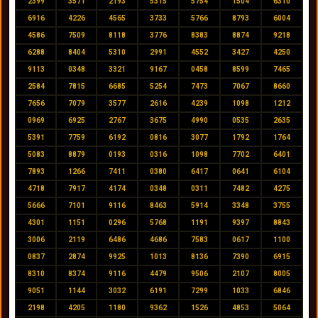
2399
3571
2193
5315
5754
1504
6310
6916
4226
4565
3733
5766
8793
6004
4586
7509
8118
3776
8383
8874
9218
6288
8404
5310
2991
4552
3427
4250
9113
0348
3321
9167
0458
8599
7465
2584
7815
6685
5254
7473
7067
8660
7656
7079
3577
2616
4239
1098
1212
0969
6925
2767
3675
4990
0535
2635
5391
7759
6192
0816
3077
1792
1764
5083
8879
0193
0316
1098
7702
6401
7893
1266
7411
0380
6417
0641
6104
4718
7917
4174
0348
0311
7482
4275
5666
7101
9116
8463
5914
3348
3755
4301
1151
0296
5768
1191
9397
8843
3006
2119
6486
4686
7583
0617
1100
0837
2874
9925
1013
8136
7390
6915
8310
8374
9116
4479
9506
2107
8005
9051
1144
3032
6191
7299
1033
6846
2198
4205
1180
9362
1526
4853
5064