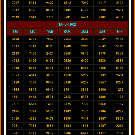
7207
5931
9427
1512
7240
4217
2904
1047
0726
0074
8485
6370
9998
9634
2649
5618
7770
5281
6474
2985
4559
TAHUN 2025
SEN
SEL
RAB
KAM
JUM
SAB
MIN
6198
6707
7865
2763
3825
5639
9583
8817
5018
8125
1708
2220
7649
5023
2113
7426
2424
3569
9846
1779
8578
4782
0125
0105
7526
6400
5530
6589
7690
6488
6331
0841
8449
6168
8935
8527
4614
3858
1928
5292
6939
2461
3128
7370
8945
5928
6277
3567
8259
4856
9842
0942
6781
3813
3086
1276
1891
0463
6591
2323
6998
1380
1196
7361
6630
1490
0375
7379
3060
1567
2106
7728
5976
1182
7376
2186
4282
0428
4530
0479
9330
7449
8367
5809
9061
7181
4086
9984
1813
1287
2260
0031
5147
9897
8786
6419
1427
7103