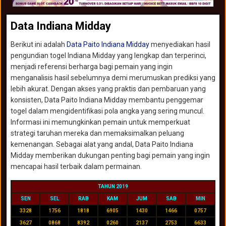
Data Indiana Midday
Berikut ini adalah
Data Paito Indiana Midday
menyediakan hasil
pengundian togel Indiana Midday yang lengkap dan terperinci,
menjadi referensi berharga bagi pemain yang ingin
menganalisis hasil sebelumnya demi merumuskan prediksi yang
lebih akurat. Dengan akses yang praktis dan pembaruan yang
konsisten, Data Paito Indiana Midday membantu penggemar
togel dalam mengidentifikasi pola angka yang sering muncul.
Informasi ini memungkinkan pemain untuk memperkuat
strategi taruhan mereka dan memaksimalkan peluang
kemenangan. Sebagai alat yang andal, Data Paito Indiana
Midday memberikan dukungan penting bagi pemain yang ingin
mencapai hasil terbaik dalam permainan.
TAHUN 2019
SEN
SEL
RAB
KAM
JUM
SAB
MIN
3328
1756
1818
6905
1430
1466
0757
3627
0868
8392
0260
2137
2753
6633