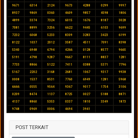
9671
6314
2124
9673
4288
0299
9997
8937
9869
0360
4609
9857
4598
1806
4899
3374
7324
6015
1676
8187
3028
7081
8899
3256
6622
9445
6103
9699
7232
6068
5233
8309
3283
3423
6199
8122
1037
2012
3587
4511
7091
8398
5340
6948
6794
4266
0128
8577
9665
5191
4798
9287
9667
8111
8837
1281
7733
8866
5122
7411
0388
5371
7796
5167
2202
3168
2681
1067
9317
9938
0008
1537
8531
7760
6949
1281
5968
6666
0555
9564
9367
9017
1754
3106
0209
8474
1137
8725
0027
5188
8871
4137
8860
5353
0337
1810
3349
1873
9748
0969
0006
4694
3941
POST TERKAIT