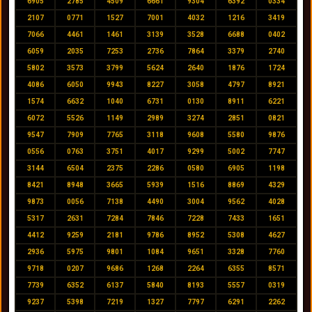
6905
2785
4509
6661
9304
6392
0334
2107
0771
1527
7001
4032
1216
3419
7066
4461
1461
3139
3528
6688
0402
6059
2035
7253
2736
7864
3379
2740
5802
3573
3799
5624
2640
1876
1724
4086
6050
9943
8227
3058
4797
8921
1574
6632
1040
6731
0130
8911
6221
6072
5526
1149
2989
3274
2851
0821
9547
7909
7765
3118
9608
5580
9876
0556
0763
3751
4017
9299
5002
7747
3144
6504
2375
2286
0580
6905
1198
8421
8948
3665
5939
1516
8869
4329
9873
0056
7138
4490
3004
9562
4028
5317
2631
7284
7846
7228
7433
1651
4412
9259
2181
9786
8952
5308
4627
2936
5975
9801
1084
9651
3328
7760
9718
0207
9686
1268
2264
6355
8571
7739
6352
6137
5840
8193
5557
0319
9237
5398
7219
1327
7797
6291
2262