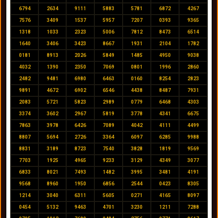
6794
2634
9111
5883
5781
6872
4267
7576
3409
1537
5957
7207
0393
9365
1318
1033
2323
5006
7812
8473
6514
1640
3406
3423
8667
1931
2104
1782
0181
8913
2026
5849
1485
4950
9038
4032
1390
2350
7069
0801
1996
2860
2482
9481
6980
6463
0160
8254
2823
9891
4672
6902
6546
4438
8487
7931
2083
5721
5823
2989
0779
6468
4303
3374
3602
2967
5819
3778
4341
6675
7863
3978
6426
7089
4042
4111
4499
8807
5694
2726
3364
6097
6285
9988
8831
3189
8723
7540
3828
1819
9569
7703
1925
4965
9233
3129
4349
3077
6833
8021
7493
1482
3995
3481
4191
9568
8960
1950
6856
2544
0423
8305
1214
3040
6311
5605
0271
4165
8097
0454
5132
9463
4701
3230
1211
7288