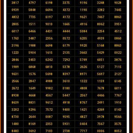
3817
4797
6198
3375
9196
3248
9028
0939
5848
6694
4372
1190
2282
7445
4832
7735
6197
4172
9621
7467
8863
2805
1511
9010
1665
4916
8062
3951
6017
6466
4431
4444
5084
2254
4512
1763
3487
2356
0572
6205
4939
0860
3196
1988
6698
6179
9920
5168
8863
1223
5904
1615
2135
3663
5429
0022
2846
3453
6242
7292
5749
6051
3876
1989
6868
6810
5378
2626
5127
7115
9631
1576
5698
8397
8971
5697
2127
2566
2847
4988
3610
1322
1159
6145
2672
1649
9982
0180
4808
7678
6011
8938
4668
4567
5447
2567
4466
7767
8639
8831
9612
4918
8767
2491
1910
3202
9296
7572
9400
1421
4269
0143
8730
2644
0087
9595
4827
3978
9566
1480
8169
2353
5931
0404
7567
3575
8483
3692
7103
2738
7717
0006
8052