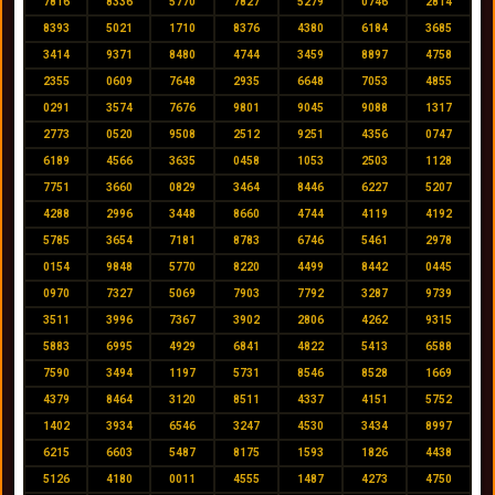
7816
8336
5770
7827
5279
0746
2814
8393
5021
1710
8376
4380
6184
3685
3414
9371
8480
4744
3459
8897
4758
2355
0609
7648
2935
6648
7053
4855
0291
3574
7676
9801
9045
9088
1317
2773
0520
9508
2512
9251
4356
0747
6189
4566
3635
0458
1053
2503
1128
7751
3660
0829
3464
8446
6227
5207
4288
2996
3448
8660
4744
4119
4192
5785
3654
7181
8783
6746
5461
2978
0154
9848
5770
8220
4499
8442
0445
0970
7327
5069
7903
7792
3287
9739
3511
3996
7367
3902
2806
4262
9315
5883
6995
4929
6841
4822
5413
6588
7590
3494
1197
5731
8546
8528
1669
4379
8464
3120
8511
4337
4151
5752
1402
3934
6546
3247
4530
3434
8997
6215
6603
5487
8175
1593
1826
4438
5126
4180
0011
4555
1487
4273
4750