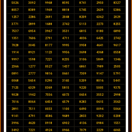
5026
3092
9968
8595
8741
2950
8327
8057
8389
1969
8818
5745
2639
5386
1257
2286
2691
2048
8209
6362
2029
3771
2899
1688
2742
5113
2273
8255
7537
6954
3967
3531
6815
0180
6890
1351
7606
2791
4711
4036
6425
2742
7028
3045
8177
9995
3958
4641
9617
1914
8921
1123
9956
3698
4368
0558
9997
1598
7221
8235
3106
5849
1346
2366
1277
0527
1437
6861
7989
2505
0891
2777
9816
0661
7309
9147
5791
0068
5654
0290
3165
5209
8016
5441
7125
6329
0369
5815
9220
5005
9375
9028
1942
7556
6073
0654
3552
2998
7016
8064
6454
6579
8283
0615
3563
2891
7511
0033
1100
6490
0094
5064
9141
4791
4586
9689
2833
9202
0208
3996
4620
0918
6902
4136
0984
1551
3492
7221
4924
0966
7079
2229
6065