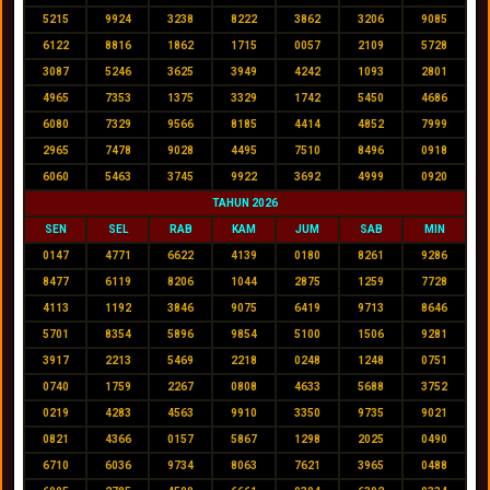
5215
9924
3238
8222
3862
3206
9085
6122
8816
1862
1715
0057
2109
5728
3087
5246
3625
3949
4242
1093
2801
4965
7353
1375
3329
1742
5450
4686
6080
7329
9566
8185
4414
4852
7999
2965
7478
9028
4495
7510
8496
0918
6060
5463
3745
9922
3692
4999
0920
TAHUN 2026
SEN
SEL
RAB
KAM
JUM
SAB
MIN
0147
4771
6622
4139
0180
8261
9286
8477
6119
8206
1044
2875
1259
7728
4113
1192
3846
9075
6419
9713
8646
5701
8354
5896
9854
5100
1506
9281
3917
2213
5469
2218
0248
1248
0751
0740
1759
2267
0808
4633
5688
3752
0219
4283
4563
9910
3350
9735
9021
0821
4366
0157
5867
1298
2025
0490
6710
6036
9734
8063
7621
3965
0488