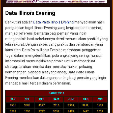
Data Illinois Evening
Berikut ini adalah
Data Paito Illinois Evening
menyediakan hasil
pengundian togel Illinois Evening yang lengkap dan terperinci,
menjadi referensi berharga bagi pemain yang ingin
menganalisis hasil sebelumnya demi merumuskan prediksi yang
lebih akurat. Dengan akses yang praktis dan pembaruan yang
konsisten, Data Paito Illinois Evening membantu penggemar
togel dalam mengidentifikasi pola angka yang sering muncul.
Informasi ini memungkinkan pemain untuk memperkuat
strategi taruhan mereka dan memaksimalkan peluang
kemenangan. Sebagai alat yang andal, Data Paito Illinois
Evening memberikan dukungan penting bagi pemain yang ingin
mencapai hasil terbaik dalam permainan.
TAHUN 2018
SEN
SEL
RAB
KAM
JUM
SAB
MIN
9531
3385
4327
2316
9998
3810
1539
3262
1650
3782
5099
8483
1497
3639