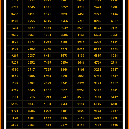
1173
3370
4497
5103
0426
1059
8990
6789
1646
0801
3652
4737
2478
9730
3456
9410
3321
9320
7467
2722
9406
0920
2256
6045
8766
2719
0296
4617
1404
6877
5089
3532
8575
0123
7125
9637
3953
1064
0506
1168
6663
5558
4024
6479
0256
8468
9913
3226
3189
8979
2862
3765
3675
5238
8389
8624
9269
7237
8411
5573
8199
6885
1224
5279
2252
7435
7856
2646
4760
2719
8580
3717
7525
8840
9169
3224
5547
8912
7806
0260
5238
2963
5707
3407
1348
4493
4073
3441
6721
3374
1617
0717
0646
8962
3519
3267
5392
1309
1101
5216
1219
7747
4557
7188
6442
5585
8835
9560
2760
9184
6145
4800
0721
6586
5229
1181
9225
9893
0307
1025
8481
8369
9943
2130
3219
1790
3807
7450
1496
7779
5159
7149
1806