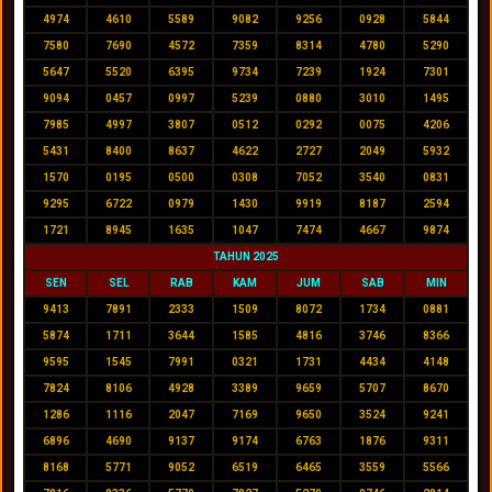
4974
4610
5589
9082
9256
0928
5844
7580
7690
4572
7359
8314
4780
5290
5647
5520
6395
9734
7239
1924
7301
9094
0457
0997
5239
0880
3010
1495
7985
4997
3807
0512
0292
0075
4206
5431
8400
8637
4622
2727
2049
5932
1570
0195
0500
0308
7052
3540
0831
9295
6722
0979
1430
9919
8187
2594
1721
8945
1635
1047
7474
4667
9874
TAHUN 2025
SEN
SEL
RAB
KAM
JUM
SAB
MIN
9413
7891
2333
1509
8072
1734
0881
5874
1711
3644
1585
4816
3746
8366
9595
1545
7991
0321
1731
4434
4148
7824
8106
4928
3389
9659
5707
8670
1286
1116
2047
7169
9650
3524
9241
6896
4690
9137
9174
6763
1876
9311
8168
5771
9052
6519
6465
3559
5566