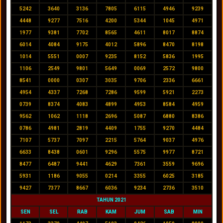
5242
3640
3136
7805
6115
4946
9239
4448
9277
7516
4200
5344
1045
4971
1977
9381
7702
8565
4611
8017
8874
6014
4084
9175
4012
5896
8470
8198
1014
5551
0007
9235
8152
5836
1995
1106
2549
9801
5649
0069
2572
9800
8541
0000
0307
3035
9706
2336
6661
4954
4337
7268
7286
9599
5921
2273
0739
8374
4083
4899
4953
8584
4959
9562
1062
1118
2696
5087
6880
8386
0786
4981
2819
4409
1755
9270
4484
7107
5737
7097
2215
5764
9037
4976
6633
8438
0601
9296
5575
9977
8721
8477
6487
9441
4629
7361
3559
9696
5931
1186
9055
0214
3355
6025
3185
9427
7377
8667
6036
9234
2736
3510
TAHUN 2021
SEN
SEL
RAB
KAM
JUM
SAB
MIN