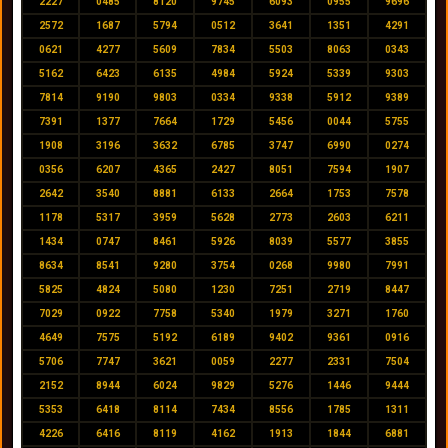
2227
0485
8120
9745
6093
0955
9696
2572
1687
5794
0512
3641
1351
4291
0621
4277
5609
7834
5503
8063
0343
5162
6423
6135
4984
5924
5339
9303
7814
9190
9803
0334
9338
5912
9389
7391
1377
7664
1729
5456
0044
5755
1908
3196
3632
6785
3747
6990
0274
0356
6207
4365
2427
8051
7594
1907
2642
3540
8881
6133
2664
1753
7578
1178
5317
3959
5628
2773
2603
6211
1434
0747
8461
5926
8039
5577
3855
8634
8541
9280
3754
0268
9980
7991
5825
4824
5080
1230
7251
2719
8447
7029
0922
7758
5340
1979
3271
1760
4649
7575
5192
6189
9402
9361
0916
5706
7747
3621
0059
2277
2331
7504
2152
8944
6024
9829
5276
1446
9444
5353
6418
8114
7434
8556
1785
1311
4226
6416
8119
4162
1913
1844
6881