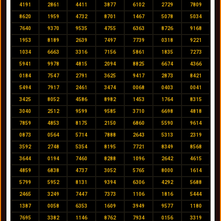
4191
2861
4411
3877
6102
2729
7809
8620
1959
4732
8701
1467
5078
5034
7640
9370
9535
4755
6363
8726
9168
1953
8189
2639
7497
7739
0318
9221
1034
6663
3316
7156
5861
1835
7273
5941
9978
4815
2094
8825
6674
4366
0184
7547
2791
3625
9417
2873
8421
5494
7917
2461
3474
0068
0403
0041
3425
8052
4586
8982
1453
1764
8315
3040
2512
9599
9585
3710
6698
4818
7859
4853
8175
2150
6860
5590
9614
0873
0564
5714
7888
2643
5313
2319
3592
2748
5354
8195
7721
8349
8568
3644
0194
7460
8288
1096
2642
4615
4859
6838
4737
3052
5765
8000
1614
5799
5952
8131
9394
6306
4292
5688
2465
3249
7447
7373
1106
1816
5444
1387
0058
6353
1609
3949
9577
1180
7695
3382
1146
8762
7934
0156
3319