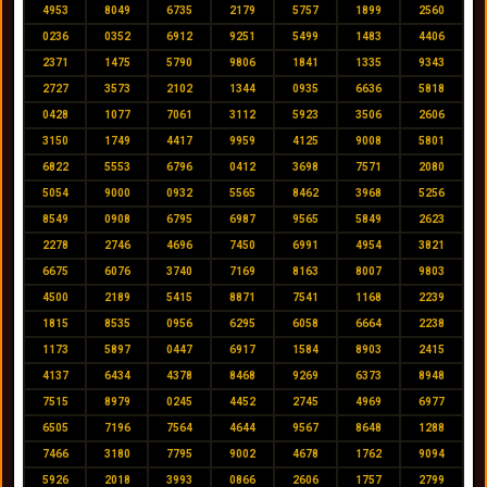
4953
8049
6735
2179
5757
1899
2560
0236
0352
6912
9251
5499
1483
4406
2371
1475
5790
9806
1841
1335
9343
2727
3573
2102
1344
0935
6636
5818
0428
1077
7061
3112
5923
3506
2606
3150
1749
4417
9959
4125
9008
5801
6822
5553
6796
0412
3698
7571
2080
5054
9000
0932
5565
8462
3968
5256
8549
0908
6795
6987
9565
5849
2623
2278
2746
4696
7450
6991
4954
3821
6675
6076
3740
7169
8163
8007
9803
4500
2189
5415
8871
7541
1168
2239
1815
8535
0956
6295
6058
6664
2238
1173
5897
0447
6917
1584
8903
2415
4137
6434
4378
8468
9269
6373
8948
7515
8979
0245
4452
2745
4969
6977
6505
7196
7564
4644
9567
8648
1288
7466
3180
7795
9002
4678
1762
9094
5926
2018
3993
0866
2606
1757
2799