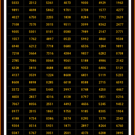
5033
2312
5361
4073
9000
4929
1963
9891
4698
5862
9701
3738
1577
4277
4027
6750
2255
1838
8284
7792
2639
7108
7370
3015
9511
3099
8362
2477
9005
5001
0101
0580
7989
2147
3771
1557
1762
4897
0523
5992
4860
9508
6940
6212
7718
0680
6536
1284
9891
7218
3664
7316
4384
9837
6282
0708
2785
7086
0064
9561
5188
4986
2142
6328
3810
4688
4035
9353
6406
5121
4137
3539
1224
8608
6831
5119
5233
8608
8898
0285
6018
8588
2715
6593
3372
2465
5443
3997
0748
4250
4467
4650
2837
4316
4138
0797
1851
0216
7067
8056
2551
4492
4656
5245
9452
0977
2015
1861
9750
9185
8305
1904
4188
9734
0386
3074
0295
1379
2343
9304
0514
5931
1871
2897
8264
6760
5587
5767
3051
2501
4373
6208
3895