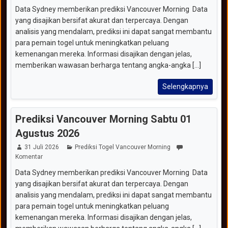
Data Sydney memberikan prediksi Vancouver Morning Data
yang disajikan bersifat akurat dan terpercaya. Dengan
analisis yang mendalam, prediksi ini dapat sangat membantu
para pemain togel untuk meningkatkan peluang
kemenangan mereka. Informasi disajikan dengan jelas,
memberikan wawasan berharga tentang angka-angka [...]
Selengkapnya
Prediksi Vancouver Morning Sabtu 01
Agustus 2026
31 Juli 2026
Prediksi Togel Vancouver Morning
Komentar
Data Sydney memberikan prediksi Vancouver Morning Data
yang disajikan bersifat akurat dan terpercaya. Dengan
analisis yang mendalam, prediksi ini dapat sangat membantu
para pemain togel untuk meningkatkan peluang
kemenangan mereka. Informasi disajikan dengan jelas,