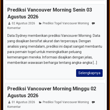
Prediksi Vancouver Morning Senin 03
Agustus 2026
02 Agustus 2026
Prediksi Togel Vancouver Morning
Komentar
Data Sydney memberikan prediksi Vancouver Morning Data
yang disajikan bersifat akurat dan terpercaya. Dengan
analisis yang mendalam, prediksi ini dapat sangat membantu
para pemain togel untuk meningkatkan peluang
kemenangan mereka. Informasi disajikan dengan jelas,
memberikan wawasan berharga tentang angka-angka [...]
Selengkapnya
Prediksi Vancouver Morning Minggu 02
Agustus 2026
01 Agustus 2026
Prediksi Togel Vancouver Morning
Komentar