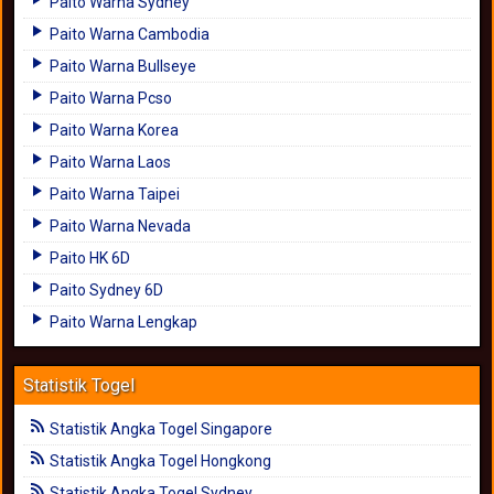
Paito Warna Sydney
Paito Warna Cambodia
Paito Warna Bullseye
Paito Warna Pcso
Paito Warna Korea
Paito Warna Laos
Paito Warna Taipei
Paito Warna Nevada
Paito HK 6D
Paito Sydney 6D
Paito Warna Lengkap
Statistik Togel
Statistik Angka Togel Singapore
Statistik Angka Togel Hongkong
Statistik Angka Togel Sydney