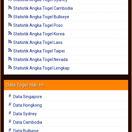
Statistik Angka Togel Cambodia
Statistik Angka Togel Bullseye
Statistik Angka Togel Pcso
Statistik Angka Togel Korea
Statistik Angka Togel Laos
Statistik Angka Togel Taipei
Statistik Angka Togel Nevada
Statistik Angka Togel Lengkap
Data Togel Hari Ini
Data Singapore
Data Hongkong
Data Sydney
Data Cambodia
Data Bullseye