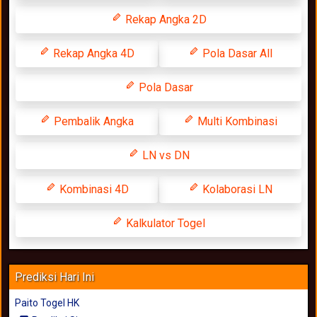
Rekap Angka 2D
Rekap Angka 4D
Pola Dasar All
Pola Dasar
Pembalik Angka
Multi Kombinasi
LN vs DN
Kombinasi 4D
Kolaborasi LN
Kalkulator Togel
Prediksi Hari Ini
Paito Togel HK