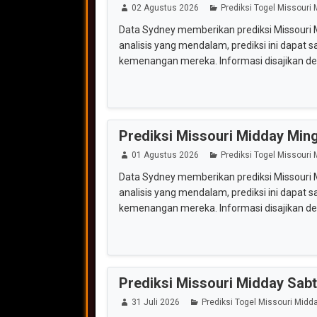
02 Agustus 2026
Prediksi Togel Missouri
Data Sydney memberikan prediksi Missouri M
analisis yang mendalam, prediksi ini dapa
kemenangan mereka. Informasi disajikan de
Prediksi Missouri Midday Min
01 Agustus 2026
Prediksi Togel Missouri
Data Sydney memberikan prediksi Missouri M
analisis yang mendalam, prediksi ini dapa
kemenangan mereka. Informasi disajikan de
Prediksi Missouri Midday Sab
31 Juli 2026
Prediksi Togel Missouri Midd