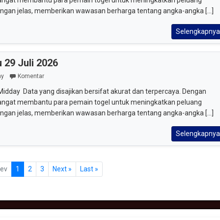
t sangat membantu para pemain togel untuk meningkatkan peluang
ngan jelas, memberikan wawasan berharga tentang angka-angka [...]
Selengkapnya
 29 Juli 2026
ay
Komentar
idday Data yang disajikan bersifat akurat dan terpercaya. Dengan
t sangat membantu para pemain togel untuk meningkatkan peluang
ngan jelas, memberikan wawasan berharga tentang angka-angka [...]
Selengkapnya
rev
1
2
3
Next »
Last »