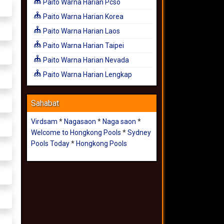
Paito Warna Harian Pcso
Paito Warna Harian Korea
Paito Warna Harian Laos
Paito Warna Harian Taipei
Paito Warna Harian Nevada
Paito Warna Harian Lengkap
Sahabat
Virdsam
*
Nagasaon
*
Naga saon
*
Welcome to Hongkong Pools
*
Sydney
Pools Today
*
Hongkong Pools