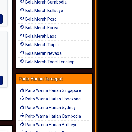
Bola Merah Cambodia
Bola Merah Bullseye
Bola Merah Pcso
Bola Merah Korea
Bola Merah Laos
Bola Merah Taipei
Bola Merah Nevada
Bola Merah Togel Lengkap
Paito Harian Tercepat
Paito Warna Harian Singapore
Paito Warna Harian Hongkong
Paito Warna Harian Sydney
Paito Warna Harian Cambodia
Paito Warna Harian Bullseye