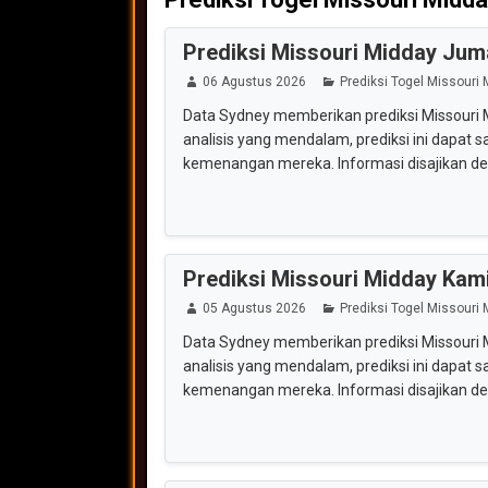
Prediksi Missouri Midday Jum
06 Agustus 2026
Prediksi Togel Missouri
Data Sydney memberikan prediksi Missouri M
analisis yang mendalam, prediksi ini dapa
kemenangan mereka. Informasi disajikan de
Prediksi Missouri Midday Kam
05 Agustus 2026
Prediksi Togel Missouri
Data Sydney memberikan prediksi Missouri M
analisis yang mendalam, prediksi ini dapa
kemenangan mereka. Informasi disajikan de