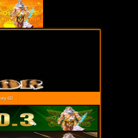
ney 6D