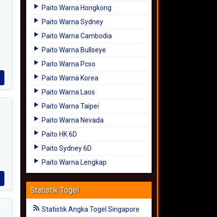
Paito Warna Hongkong
Paito Warna Sydney
Paito Warna Cambodia
Paito Warna Bullseye
Paito Warna Pcso
Paito Warna Korea
Paito Warna Laos
Paito Warna Taipei
Paito Warna Nevada
Paito HK 6D
Paito Sydney 6D
Paito Warna Lengkap
Statistik Togel
Statistik Angka Togel Singapore