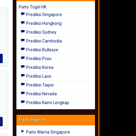
Paito Togel HK
Prediksi Singapore
Prediksi Hongkong
Prediksi Sydney
Prediksi Cambodia
Prediksi Bullseye
Prediksi Pcso
Prediksi Korea
Prediksi Laos
Prediksi Taipei
Prediksi Nevada
Prediksi Kami Lengkap
Paito Hari Ini
Paito Warna Singapore