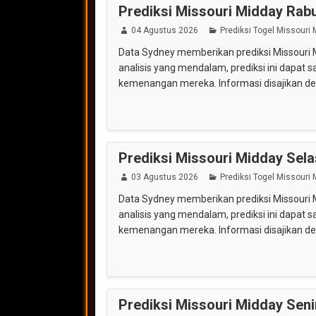
Prediksi Missouri Midday Rab
04 Agustus 2026
Prediksi Togel Missouri
Data Sydney memberikan prediksi Missouri M
analisis yang mendalam, prediksi ini dapa
kemenangan mereka. Informasi disajikan de
Prediksi Missouri Midday Sel
03 Agustus 2026
Prediksi Togel Missouri
Data Sydney memberikan prediksi Missouri M
analisis yang mendalam, prediksi ini dapa
kemenangan mereka. Informasi disajikan de
Prediksi Missouri Midday Sen