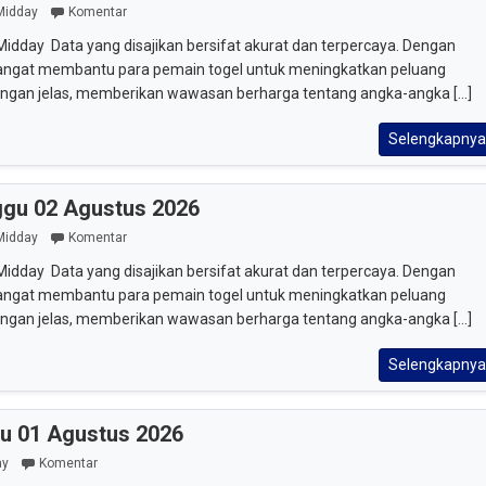
 Midday
Komentar
idday Data yang disajikan bersifat akurat dan terpercaya. Dengan
t sangat membantu para pemain togel untuk meningkatkan peluang
ngan jelas, memberikan wawasan berharga tentang angka-angka [...]
Selengkapnya
ggu 02 Agustus 2026
 Midday
Komentar
idday Data yang disajikan bersifat akurat dan terpercaya. Dengan
t sangat membantu para pemain togel untuk meningkatkan peluang
ngan jelas, memberikan wawasan berharga tentang angka-angka [...]
Selengkapnya
tu 01 Agustus 2026
ay
Komentar