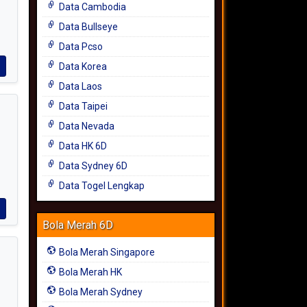
Data Cambodia
Data Bullseye
Data Pcso
Data Korea
Data Laos
Data Taipei
Data Nevada
Data HK 6D
Data Sydney 6D
Data Togel Lengkap
Bola Merah 6D
Bola Merah Singapore
Bola Merah HK
Bola Merah Sydney