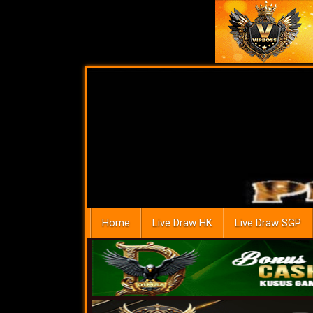
Home
Live Draw HK
Live Draw SGP