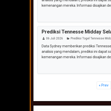
analisis yang mendalam, prediksi ini dapa
kemenangan mereka. Informasi disajikan de
Prediksi Tennesse Midday Sela
06 Juli 2026
Prediksi Togel Tennesse Mid
Data Sydney memberikan prediksi Tennesse 
analisis yang mendalam, prediksi ini dapa
kemenangan mereka. Informasi disajikan de
« Prev