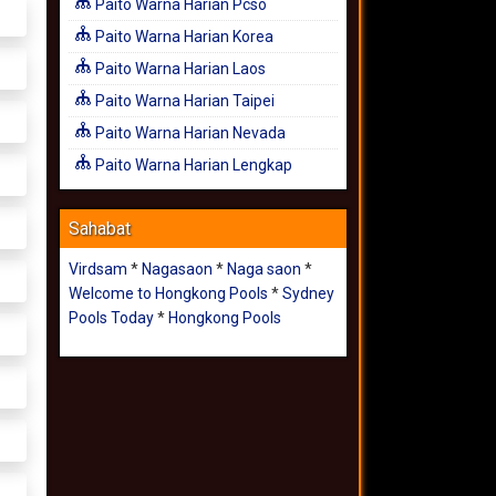
Paito Warna Harian Pcso
Paito Warna Harian Korea
Paito Warna Harian Laos
Paito Warna Harian Taipei
Paito Warna Harian Nevada
Paito Warna Harian Lengkap
Sahabat
Virdsam
*
Nagasaon
*
Naga saon
*
Welcome to Hongkong Pools
*
Sydney
Pools Today
*
Hongkong Pools