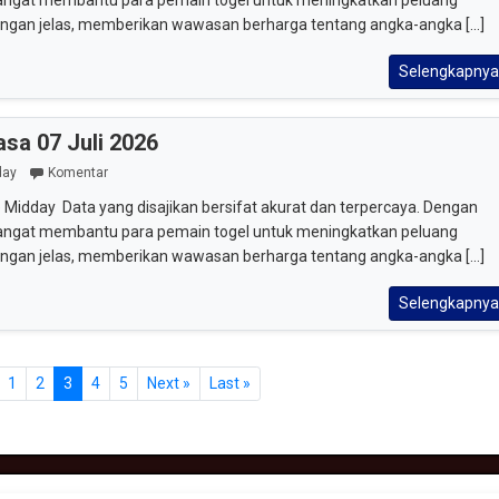
t sangat membantu para pemain togel untuk meningkatkan peluang
ngan jelas, memberikan wawasan berharga tentang angka-angka [...]
Selengkapnya
sa 07 Juli 2026
day
Komentar
Midday Data yang disajikan bersifat akurat dan terpercaya. Dengan
t sangat membantu para pemain togel untuk meningkatkan peluang
ngan jelas, memberikan wawasan berharga tentang angka-angka [...]
Selengkapnya
1
2
3
4
5
Next »
Last »