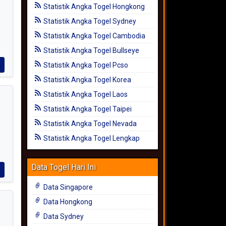
Statistik Angka Togel Hongkong
Statistik Angka Togel Sydney
Statistik Angka Togel Cambodia
Statistik Angka Togel Bullseye
Statistik Angka Togel Pcso
Statistik Angka Togel Korea
Statistik Angka Togel Laos
Statistik Angka Togel Taipei
Statistik Angka Togel Nevada
Statistik Angka Togel Lengkap
Data Togel Hari Ini
Data Singapore
Data Hongkong
Data Sydney