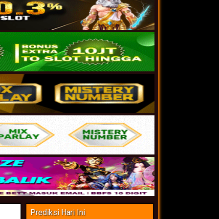
Prediksi Hari Ini