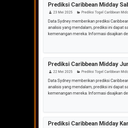
Prediksi Caribbean Midday Sa
23 Mei 2025
Prediksi Togel Caribbean Mid
Data Sydney memberikan prediksi Caribbean 
analisis yang mendalam, prediksi ini dapa
kemenangan mereka. Informasi disajikan de
Prediksi Caribbean Midday Ju
22 Mei 2025
Prediksi Togel Caribbean Mid
Data Sydney memberikan prediksi Caribbean 
analisis yang mendalam, prediksi ini dapa
kemenangan mereka. Informasi disajikan de
Prediksi Caribbean Midday Ka