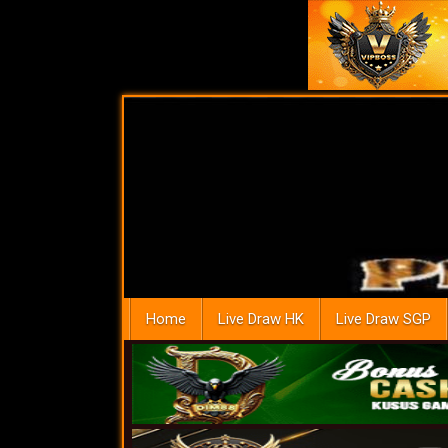
Home
Live Draw HK
Live Draw SGP