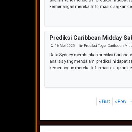
analisis yang mendalam, prediksi ini dapa
kemenangan mereka. Informasi disajikan de
Prediksi Caribbean Midday Sa
16 Mei 2025
Prediksi Togel Caribbean Mid
Data Sydney memberikan prediksi Caribbean 
analisis yang mendalam, prediksi ini dapa
kemenangan mereka. Informasi disajikan de
« First
« Prev