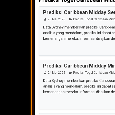
Prediksi Caribbean Midday Se
25 Mei 2025
Prediksi Togel Caribbean Mid
Data Sydney memberikan prediksi Caribbean 
analisis yang mendalam, prediksi ini dapa
kemenangan mereka. Informasi disajikan de
Prediksi Caribbean Midday Mi
24 Mei 2025
Prediksi Togel Caribbean Mid
Data Sydney memberikan prediksi Caribbean 
analisis yang mendalam, prediksi ini dapa
kemenangan mereka. Informasi disajikan de