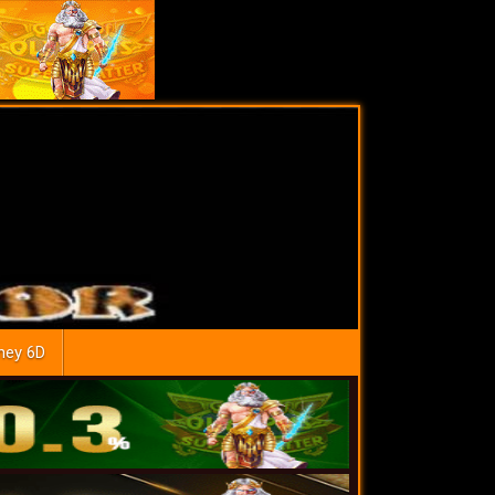
ney 6D