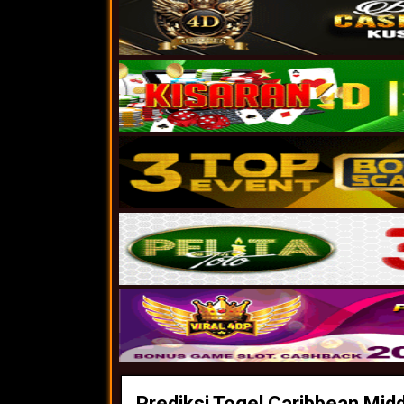
Prediksi Togel Caribbean Mid