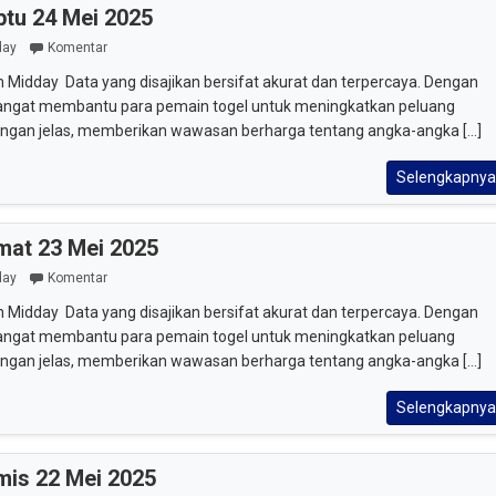
btu 24 Mei 2025
day
Komentar
Midday Data yang disajikan bersifat akurat dan terpercaya. Dengan
t sangat membantu para pemain togel untuk meningkatkan peluang
ngan jelas, memberikan wawasan berharga tentang angka-angka [...]
Selengkapnya
mat 23 Mei 2025
day
Komentar
Midday Data yang disajikan bersifat akurat dan terpercaya. Dengan
t sangat membantu para pemain togel untuk meningkatkan peluang
ngan jelas, memberikan wawasan berharga tentang angka-angka [...]
Selengkapnya
mis 22 Mei 2025