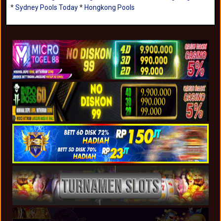
*
Sydney Pools Today
*
Hongkong Pools