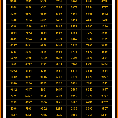
3108
7185
5368
6256
8069
8507
4280
4169
3678
9263
0586
5872
5524
4727
3280
6893
6539
8360
4494
0968
4072
1748
7014
6209
3407
6494
4439
1488
9538
1520
8622
7967
8459
0287
1336
2864
7592
4534
1950
5358
7290
3938
4435
7154
3510
5379
1462
7542
2139
6247
5431
0828
9446
7220
7803
3975
2043
3983
3578
9956
1775
9179
4560
6272
6198
2562
4699
7624
4376
6501
1865
0737
7793
5074
7360
8733
5404
5002
2144
4788
7881
8414
3843
1564
1842
8691
0816
0362
3278
8373
9277
9806
2074
8195
9507
6035
7309
1519
9612
9137
4601
6615
0684
8040
1097
7079
5757
9478
2339
4996
1671
9797
7093
4152
2966
9041
8686
6731
8762
4009
7303
9922
8236
2130
3090
8527
2637
8758
7086
6675
3880
1568
5511