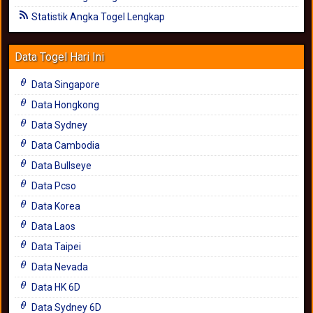
Statistik Angka Togel Lengkap
Data Togel Hari Ini
Data Singapore
Data Hongkong
Data Sydney
Data Cambodia
Data Bullseye
Data Pcso
Data Korea
Data Laos
Data Taipei
Data Nevada
Data HK 6D
Data Sydney 6D