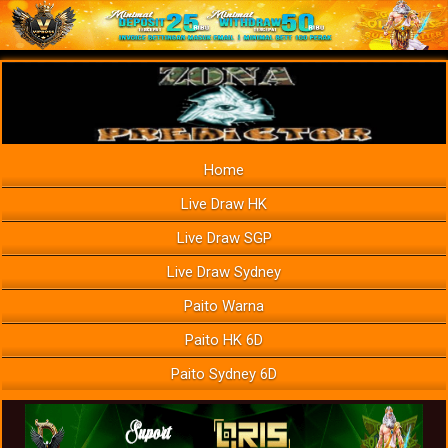
Home
Live Draw HK
Live Draw SGP
Live Draw Sydney
Paito Warna
Paito HK 6D
Paito Sydney 6D