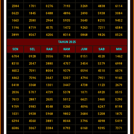
2384
1701
0276
7193
3269
4838
6114
0623
1845
0488
4896
2490
5938
3084
1663
2580
2964
5935
3640
8215
9452
1196
8719
4575
1472
9263
7211
6584
3899
8567
4206
8314
0868
9826
0524
TAHUN 2025
SEN
SEL
RAB
KAM
JUM
SAB
MIN
6704
0928
3556
7180
0151
4520
1462
8310
2047
3880
4707
3454
5379
6998
4652
7591
8004
9379
0594
4510
6074
4462
7596
3647
5307
4794
7951
9165
0418
3368
1301
3447
4738
1123
2679
2036
5707
4739
5378
1071
6920
0515
7613
2887
2635
5012
6621
3465
5290
9709
0983
8548
0260
4096
6247
8198
1031
0938
5968
9802
3684
5208
1875
6394
4560
3881
8044
3796
4098
5419
6586
3067
3384
0793
6160
9395
7371