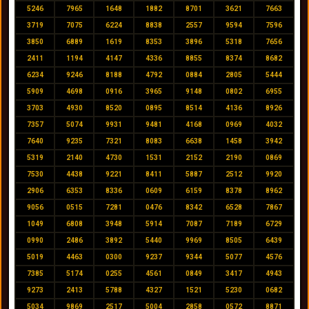
5246
7965
1648
1882
8701
3621
7663
3719
7075
6224
8838
2557
9594
7596
3850
6889
1619
8353
3896
5318
7656
2411
1194
4147
4336
8855
8374
8682
6234
9246
8188
4792
0884
2805
5444
5909
4698
0916
3965
9148
0802
6955
3703
4930
8520
0895
8514
4136
8926
7357
5074
9931
9481
4168
0969
4032
7640
9235
7321
8083
6638
1458
3942
5319
2140
4730
1531
2152
2190
0869
7530
4438
9221
8411
5887
2512
9920
2906
6353
8336
0609
6159
8378
8962
9056
0515
7281
0476
8342
6528
7867
1049
6808
3948
5914
7087
7189
6729
0990
2486
3892
5440
9969
8505
6439
5019
4463
0300
9237
9344
5077
4576
7385
5174
0255
4561
0849
3417
4943
9273
2413
5788
4327
1521
5230
0682
5034
9869
2517
5004
2858
0572
8871