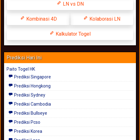
LN vs DN
Kombinasi 4D
Kolaborasi LN
Kalkulator Togel
Prediksi Hari Ini
Paito Togel HK
Prediksi Singapore
Prediksi Hongkong
Prediksi Sydney
Prediksi Cambodia
Prediksi Bullseye
Prediksi Pcso
Prediksi Korea