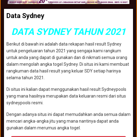
Data Sydney
DATA SYDNEY TAHUN 2021
Berikut di bawah ini adalah data rekapan hasil result Sydney
untuk pengeluaran tahun 2021 yang sengaja kami rangkum
untuk anda yang dapat di gunakan dan di nikmati semua orang
dalam mengolah angka togel Sydney. Di situs ini kami membuat
rangkuman data hasil result yang keluar SDY setiap harinya
selama tahun 2021.
Di situs ini kalian dapat menggunakan hasil result Sydneypools
yang mana hasilnya merupakan data keluaran resmi dari situs
sydneypools resmi.
Dengan adanya situs ini dapat memudahkan anda semua dalam
mencari angka-angka jitu yang mana nantinya dapat anda
gunakan dalam merumus angka togel.