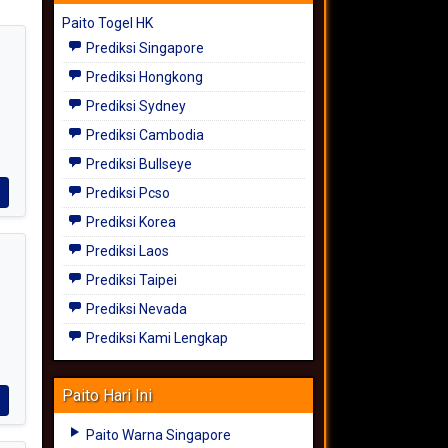
Paito Togel HK
Prediksi Singapore
Prediksi Hongkong
Prediksi Sydney
Prediksi Cambodia
Prediksi Bullseye
Prediksi Pcso
Prediksi Korea
Prediksi Laos
Prediksi Taipei
Prediksi Nevada
Prediksi Kami Lengkap
Paito Hari Ini
Paito Warna Singapore