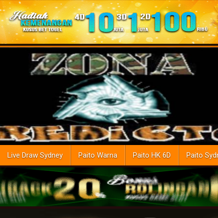
Live Draw Sydney
Paito Warna
Paito HK 6D
Paito Syd