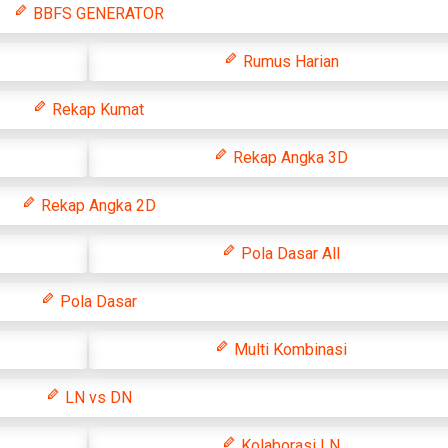
BBFS GENERATOR
Rumus Harian
Rekap Kumat
Rekap Angka 3D
Rekap Angka 2D
Pola Dasar All
Pola Dasar
Multi Kombinasi
LN vs DN
Kolaborasi LN