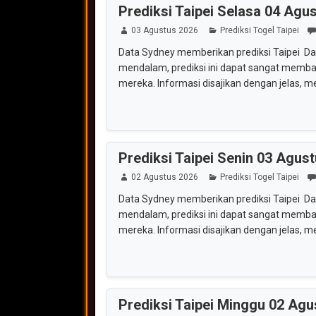
Prediksi Taipei Selasa 04 Agu
03 Agustus 2026
Prediksi Togel Taipei
Data Sydney memberikan prediksi Taipei Data
mendalam, prediksi ini dapat sangat memb
mereka. Informasi disajikan dengan jelas, 
Prediksi Taipei Senin 03 Agus
02 Agustus 2026
Prediksi Togel Taipei
Data Sydney memberikan prediksi Taipei Data
mendalam, prediksi ini dapat sangat memb
mereka. Informasi disajikan dengan jelas, 
Prediksi Taipei Minggu 02 Agu