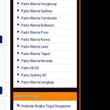
Paito Warna Hongkong
Paito Warna Sydney
Paito Warna Cambodia
Paito Warna Bullseye
Paito Warna Pcso
Paito Warna Korea
Paito Warna Laos
Paito Warna Taipei
Paito Warna Nevada
Paito HK 6D
Paito Sydney 6D
Paito Warna Lengkap
Statistik Togel
Statistik Angka Togel Singapore