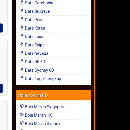
Data Cambodia
Data Bullseye
Data Pcso
Data Korea
Data Laos
Data Taipei
Data Nevada
Data HK 6D
Data Sydney 6D
Data Togel Lengkap
Bola Merah 6D
Bola Merah Singapore
Bola Merah HK
Bola Merah Sydney