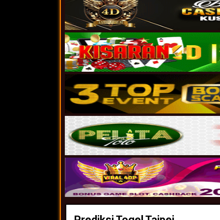
Prediksi Togel Taipei